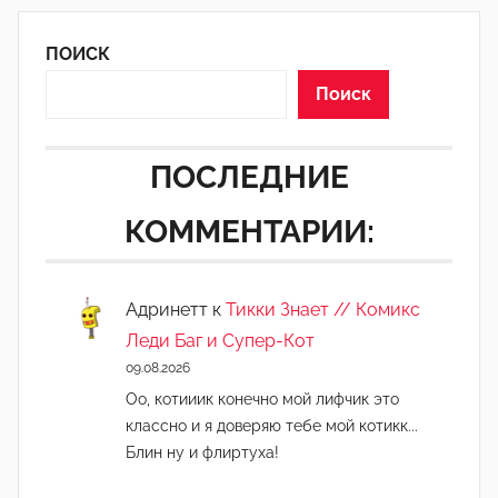
ПОИСК
Поиск
ПОСЛЕДНИЕ
КОММЕНТАРИИ:
Адринетт
к
Тикки Знает // Комикс
Леди Баг и Супер-Кот
09.08.2026
Оо, котииик конечно мой лифчик это
классно и я доверяю тебе мой котикк...
Блин ну и флиртуха!