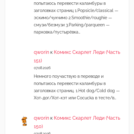
попытаюсь перевести каламбуры в
заголовках страниц 1.Popsicle/classical —
эскимо/чукчимо 2.Smoothie/roughie —
смузи/безмузи 3.Parking/parqueen —
парковка/пустырёвка…
qworin
к
Комикс Скарлет Леди (Часть
151)
07.08.2026
Немного поучаствую в переводе и
попытаюсь перевести каламбуры в
заголовках страниц. 1.Hot dog/Cold dog —
Хот-дог/Хот-кэт или Cocucka в тесте/в…
qworin
к
Комикс Скарлет Леди (Часть
150)
07.08.2026