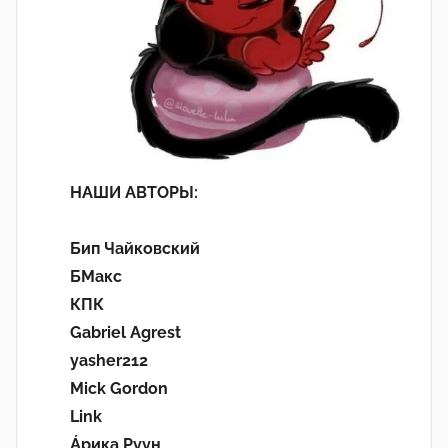
НАШИ АВТОРЫ:
Бип Чайковский
БМакс
КПК
Gabriel Agrest
yasher212
Mick Gordon
Link
Áрика Руун