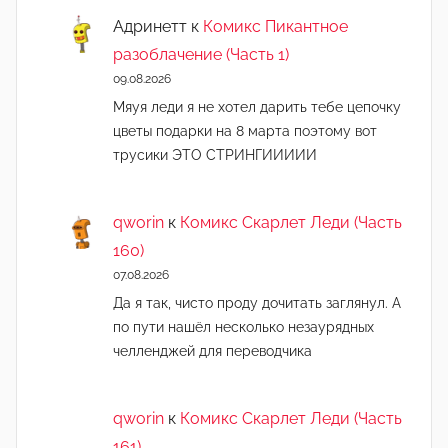
Адринетт
к
Комикс Пикантное
разоблачение (Часть 1)
09.08.2026
Мяуя леди я не хотел дарить тебе цепочку
цветы подарки на 8 марта поэтому вот
трусики ЭТО СТРИНГИИИИИ
qworin
к
Комикс Скарлет Леди (Часть
160)
07.08.2026
Да я так, чисто проду дочитать заглянул. А
по пути нашёл несколько незаурядных
челленджей для переводчика
qworin
к
Комикс Скарлет Леди (Часть
161)