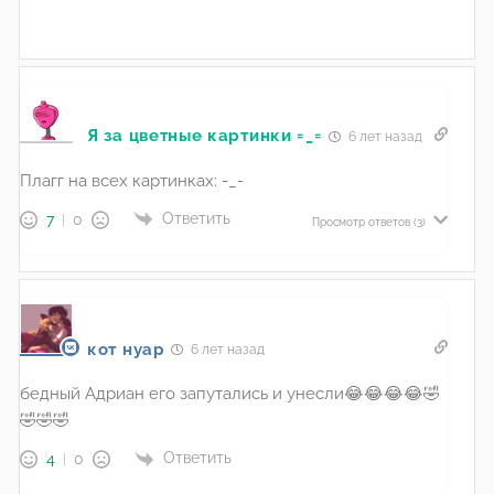
Я за цветные картинки =_=
6 лет назад
Плагг на всех картинках: -_-
Ответить
7
0
Просмотр ответов
(3)
кот нуар
6 лет назад
бедный Адриан его запутались и унесли😂😂😂😂🤣
🤣🤣🤣
Ответить
4
0