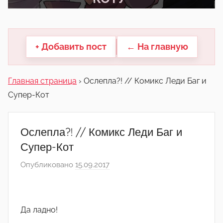
другие.
+ Добавить пост
← На главную
Главная страница
›
Ослепла?! // Комикс Леди Баг и
Супер-Кот
Ослепла?! // Комикс Леди Баг и
Супер-Кот
Опубликовано
15.09.2017
а
в
т
о
Да ладно!
р