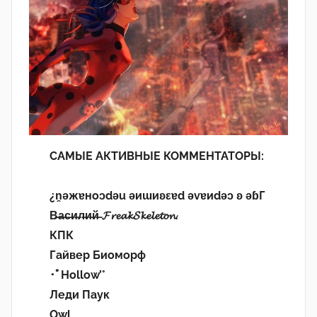
САМЫЕ АКТИВНЫЕ КОММЕНТАТОРЫ:
¿n̯ǝжɐноɔdǝu ǝиɯиʚεɐd ǝvɐиdǝɔ ʚ ǝɓГ
В̶а̶с̶и̶л̶и̶й̶ 𝓕𝓻𝓮𝓪𝓴𝓢𝓴𝓮𝓵𝓮𝓽𝓸𝓷.
КПК
Гайвер Биоморф
･ﾟHollow’°
Леди Паук
Owl