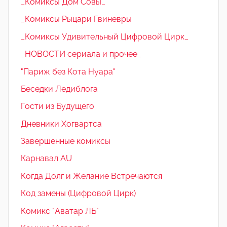
_Комиксы Дом Совы_
_Комиксы Рыцари Гвиневры
_Комиксы Удивительный Цифровой Цирк_
_НОВОСТИ сериала и прочее_
"Париж без Кота Нуара"
Беседки Ледиблога
Гости из Будущего
Дневники Хогвартса
Завершенные комиксы
Карнавал AU
Когда Долг и Желание Встречаются
Код замены (Цифровой Цирк)
Комикс "Аватар ЛБ"