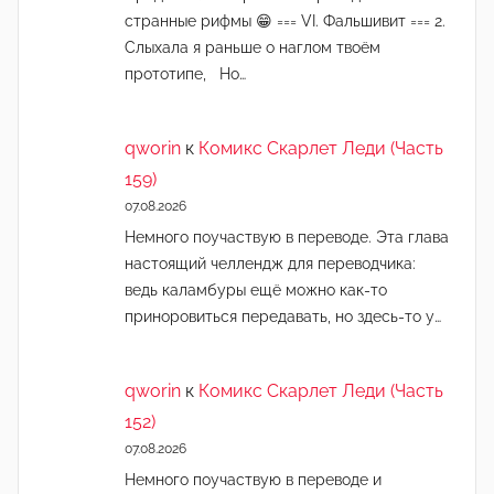
странные рифмы 😁 === VI. Фальшивит === 2.
Слыхала я раньше о наглом твоём
прототипе, Но…
qworin
к
Комикс Скарлет Леди (Часть
159)
07.08.2026
Немного поучаствую в переводе. Эта глава
настоящий челлендж для переводчика:
ведь каламбуры ещё можно как-то
приноровиться передавать, но здесь-то у…
qworin
к
Комикс Скарлет Леди (Часть
152)
07.08.2026
Немного поучаствую в переводе и