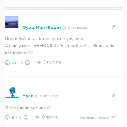
Фури Мил (Кара)
6 лет назад
Попробуй, я так Катю чуть не удушила
А ещё у меня «НЕБОЛЬШИЕ » проблемы…. Веду себя
как кошка ???
Ответить
13
0
Нуло
6 лет назад
Это лучший комикс ??
Ответить
8
0
Просмотр ответов
(2)