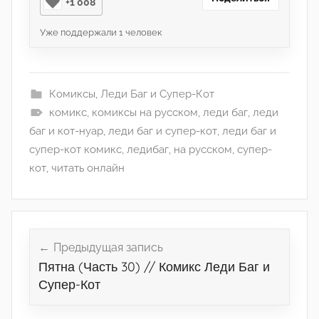
+1 008
Уже поддержали
1
человек
Комиксы
,
Леди Баг и Супер-Кот
комикс
,
комиксы на русском
,
леди баг
,
леди
баг и кот-нуар
,
леди баг и супер-кот
,
леди баг и
супер-кот комикс
,
ледибаг
,
на русском
,
супер-
кот
,
читать онлайн
Навигация
по
Предыдущая запись
Пятна (Часть 30) // Комикс Леди Баг и
записям
Супер-Кот