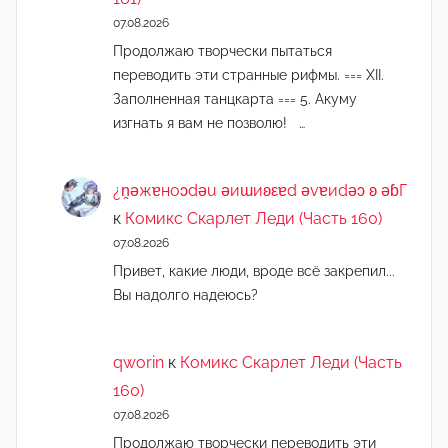
07.08.2026
Продолжаю творчески пытаться
переводить эти странные рифмы. === XII.
Заполненная танцкарта === 5. Акуму
изгнать я вам не позволю! …
¿n̯ǝжɐноɔdǝu ǝиɯиʚεɐd ǝvɐиdǝɔ ʚ ǝɓГ
к
Комикс Скарлет Леди (Часть 160)
07.08.2026
Привет, какие люди, вроде всё закрепил...
Вы надолго надеюсь?
qworin
к
Комикс Скарлет Леди (Часть
160)
07.08.2026
Продолжаю творчески переводить эти