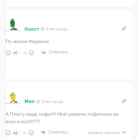
Осост
6 лет назад
По жизни Миранне
Ответить
16
-1
Мел
6 лет назад
А Плаггу ваще пофиг!!! Мой уровень пофигизма на
всех и вся!!!!???
Ответить
45
0
Просмотр ответов
(1)