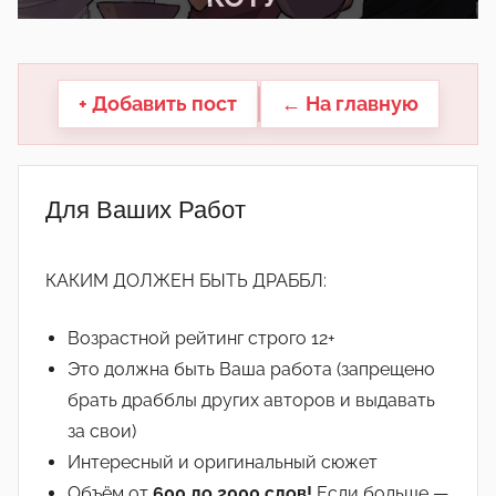
другие.
+ Добавить пост
← На главную
Для Ваших Работ
КАКИМ ДОЛЖЕН БЫТЬ ДРАББЛ:
Возрастной рейтинг строго 12+
Это должна быть Ваша работа (запрещено
брать драбблы других авторов и выдавать
за свои)
Интересный и оригинальный сюжет
Объём от
600 до 2000 слов!
Если больше —