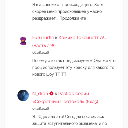
Я в а.... шоке от происходящего. Хотя
скорее меня происходящее ужасно
раздражает... Продолжайте
FuruTurtle
к
Комикс Токсинетт AU
(Часть 228)
06.08.2026
Почему это так предсказуемо? Она же что
проц использует эту краску для какого-то
нового шоу ТТ ТТ
N_dron 🌚
к
Разбор серии
«Секретный Протокол» (6х25)
05.08.2026
Я... Сделала это! Сегодня состоялась
защита вступительного экзамена, и по