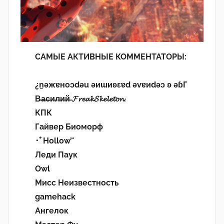
САМЫЕ АКТИВНЫЕ КОММЕНТАТОРЫ:
¿n̯ǝжɐноɔdǝu ǝиɯиʚεɐd ǝvɐиdǝɔ ʚ ǝɓГ
В̶а̶с̶и̶л̶и̶й̶ 𝓕𝓻𝓮𝓪𝓴𝓢𝓴𝓮𝓵𝓮𝓽𝓸𝓷.
КПК
Гайвер Биоморф
･ﾟHollow’°
Леди Паук
Owl
Мисс Неизвестность
gamehack
Ангелок