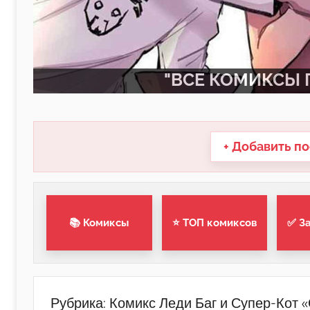
"ВСЕ КОМИКСЫ П
+ Добавить по
📚 Комиксы
⭐ ТОП комиксов
✅ З
Рубрика:
Комикс Леди Баг и Супер-Кот 