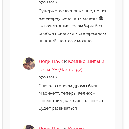
07.08.2026
Супермегасвоевременно, но всё
же вверну свои пять копеек 😁
Тут очевидные каламбуры без
особой привязки к содержанию
панелей, поэтому можно…
Леди Паук
к
Комикс Шипы и
розы АУ (Часть 152)
07.08.2026
Сначала героем драмы была
Маринетт, теперь Феликс))
Посмотрим, как дальше сюжет
будет развиваться.
Леди Паук
к
Комикс