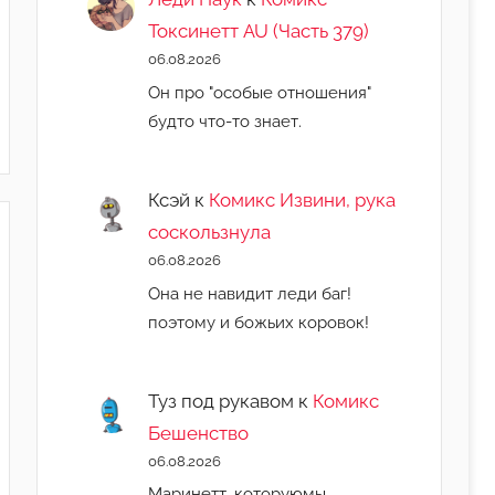
Токсинетт AU (Часть 379)
06.08.2026
Он про "особые отношения"
будто что-то знает.
Ксэй
к
Комикс Извини, рука
соскользнула
06.08.2026
Она не навидит леди баг!
поэтому и божьих коровок!
Туз под рукавом
к
Комикс
Бешенство
06.08.2026
Маринетт, которуюмы