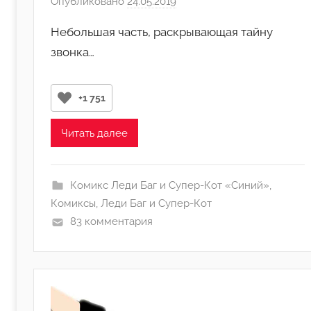
Опубликовано
24.05.2019
а
в
Небольшая часть, раскрывающая тайну
т
звонка…
о
р
о
+1 751
м
j
Читать далее
u
l
i
Комикс Леди Баг и Супер-Кот «Синий»
,
a
Комиксы
,
Леди Баг и Супер-Кот
83 комментария