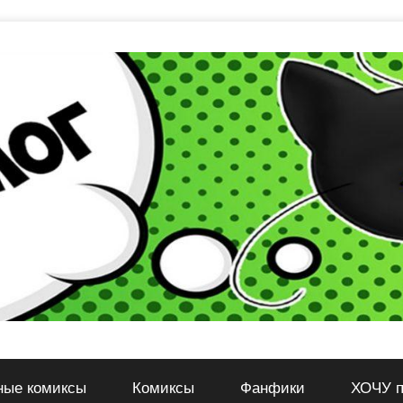
ные комиксы
Комиксы
Фанфики
ХОЧУ п