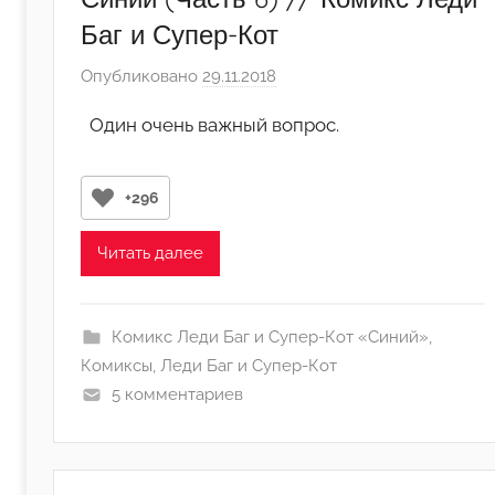
Баг и Супер-Кот
Опубликовано
29.11.2018
а
в
Один очень важный вопрос.
т
о
р
+296
о
м
Читать далее
А
р
т
Комикс Леди Баг и Супер-Кот «Синий»
,
ё
Комиксы
,
Леди Баг и Супер-Кот
м
5 комментариев