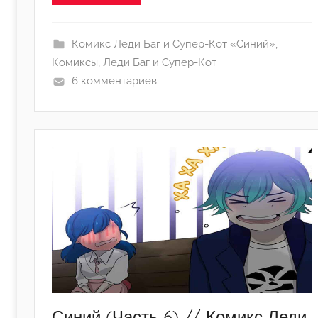
j
u
l
Комикс Леди Баг и Супер-Кот «Синий»
,
i
Комиксы
,
Леди Баг и Супер-Кот
a
6 комментариев
Синий (Часть 6) // Комикс Леди