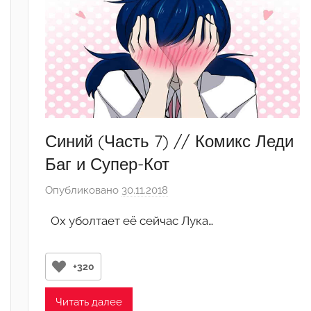
Синий (Часть 7) // Комикс Леди
Баг и Супер-Кот
Опубликовано
30.11.2018
а
в
Ох уболтает её сейчас Лука…
т
о
р
+320
о
м
Читать далее