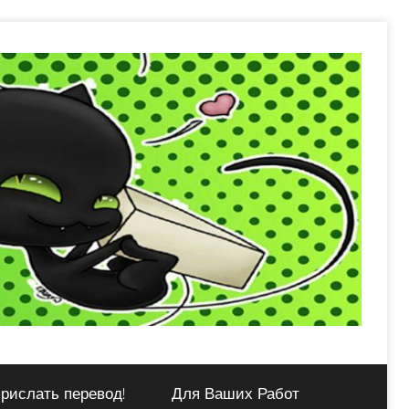
рислать перевод!
Для Ваших Работ