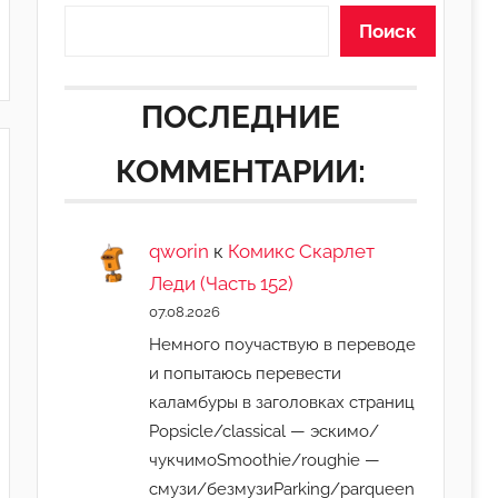
Поиск
ПОСЛЕДНИЕ
КОММЕНТАРИИ:
qworin
к
Комикс Скарлет
Леди (Часть 152)
07.08.2026
Немного поучаствую в переводе
и попытаюсь перевести
каламбуры в заголовках страниц
Popsicle/classical — эскимо/
чукчимоSmoothie/roughie —
смузи/безмузиParking/parqueen