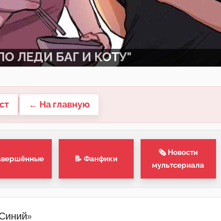
О ЛЕДИ БАГ И КОТУ"
ст
← На главную
🗞 Новости
авершённые
📝 Фанфики
мультсериала
«Синий»