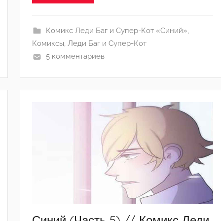
А
р
т
Комикс Леди Баг и Супер-Кот «Синий»
,
ё
Комиксы
,
Леди Баг и Супер-Кот
м
5 комментариев
Синий (Часть 5) // Комикс Леди