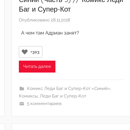
Баг и Супер-Кот
Опубликовано
28.11.2018
а
в
А чем там Адриан занят?
т
о
р
+303
о
м
Читать далее
А
р
т
Комикс Леди Баг и Супер-Кот «Синий»
,
ё
Комиксы
,
Леди Баг и Супер-Кот
м
5 комментариев