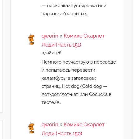
— парковка/пустырёвка или
парковка/парлитьё…
qworin
к
Комикс Скарлет
Леди (Часть 151)
07.08.2026
Немного поучаствую в переводе
и попытаюсь перевести
каламбуры в заголовках
страниц. Hot dog/Cold dog —
Хот-дог/Хот-кэт или Cocucka в
тесте/в…
qworin
к
Комикс Скарлет
Леди (Часть 150)