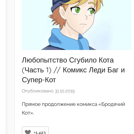
р
-
а
д
м
и
н
Любопытство Сгубило Кота
)
(Часть 1) // Комикс Леди Баг и
Супер-Кот
Опубликовано
31.10.2019
а
в
Прямое продолжение комикса «Бродячий
т
Кот».
о
р
о
+1 423