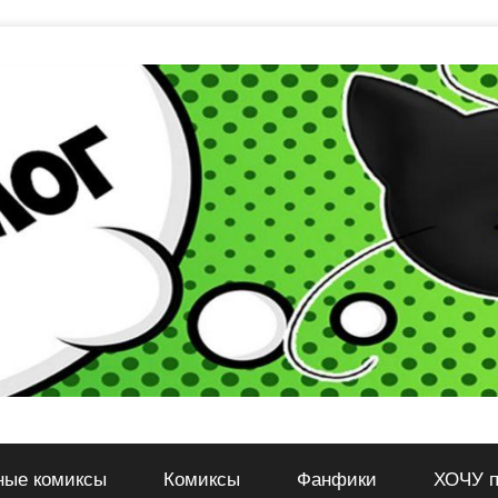
ные комиксы
Комиксы
Фанфики
ХОЧУ п