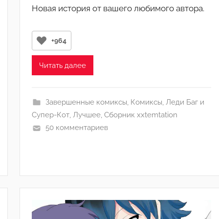
Новая история от вашего любимого автора.
т
о
р
+964
о
м
Читать далее
j
u
l
Завершенные комиксы
,
Комиксы
,
Леди Баг и
i
Супер-Кот
,
Лучшее
,
Сборник xxtemtation
a
50 комментариев