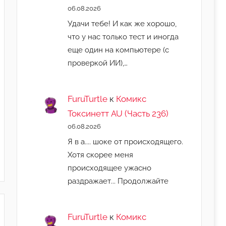
06.08.2026
Удачи тебе! И как же хорошо,
что у нас только тест и иногда
еще один на компьютере (с
проверкой ИИ),…
FuruTurtle
к
Комикс
Токсинетт AU (Часть 236)
06.08.2026
Я в а.... шоке от происходящего.
Хотя скорее меня
происходящее ужасно
раздражает... Продолжайте
FuruTurtle
к
Комикс