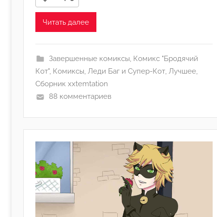
м
j
Читать далее
u
l
i
Завершенные комиксы
,
Комикс "Бродячий
a
Кот"
,
Комиксы
,
Леди Баг и Супер-Кот
,
Лучшее
,
Сборник xxtemtation
88 комментариев