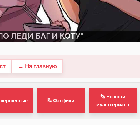
О ЛЕДИ БАГ И КОТУ"
ст
← На главную
🗞 Новости
авершённые
📝 Фанфики
мультсериала