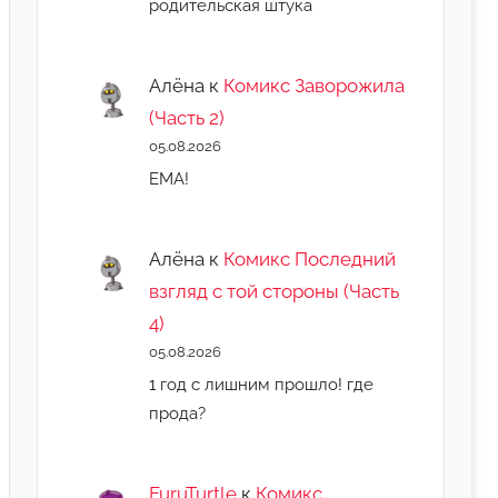
родительская штука
Алёна
к
Комикс Заворожила
(Часть 2)
05.08.2026
ЕМА!
Алёна
к
Комикс Последний
взгляд с той стороны (Часть
4)
05.08.2026
1 год с лишним прошло! где
прода?
FuruTurtle
к
Комикс