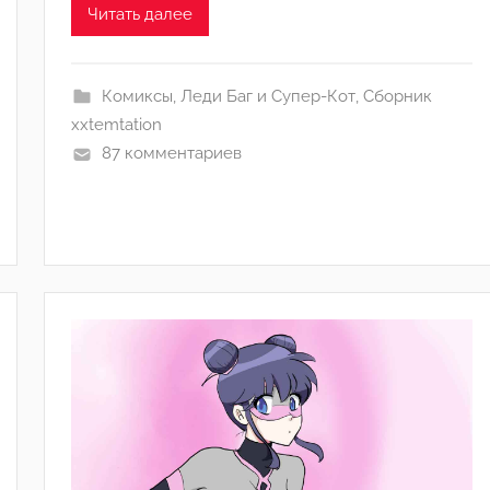
j
Читать далее
u
l
i
Комиксы
,
Леди Баг и Супер-Кот
,
Сборник
a
xxtemtation
87 комментариев