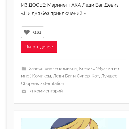
ИЗ ДОСЬЕ: Маринетт АКА Леди Баг Девиз:
т
«Ни дня без приключений!»
о
р
о
+261
м
Л
Читать далее
а
н
а
Завершенные комиксы
,
Комикс "Музыка во
(
мне"
,
Комиксы
,
Леди Баг и Супер-Кот
,
Лучшее
,
р
Сборник xxtemtation
е
71 комментарий
д
а
к
т
о