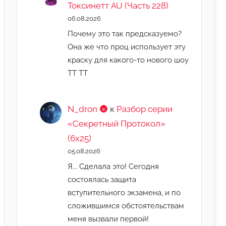
Токсинетт AU (Часть 228)
06.08.2026
Почему это так предсказуемо?
Она же что проц использует эту
краску для какого-то нового шоу
ТТ ТТ
N_dron 🌚
к
Разбор серии
«Секретный Протокол»
(6х25)
05.08.2026
Я... Сделала это! Сегодня
состоялась защита
вступительного экзамена, и по
сложившимся обстоятельствам
меня вызвали первой!