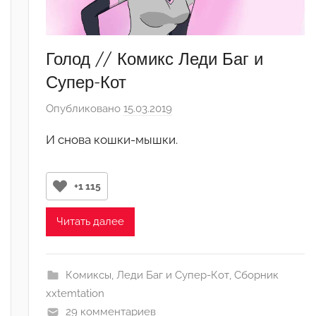
Голод // Комикс Леди Баг и
Супер-Кот
Опубликовано
15.03.2019
а
в
И снова кошки-мышки.
т
о
р
+1 115
о
м
Читать далее
j
u
l
Комиксы
,
Леди Баг и Супер-Кот
,
Сборник
i
xxtemtation
a
29 комментариев