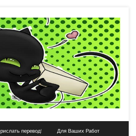
рислать перевод!
Для Ваших Работ