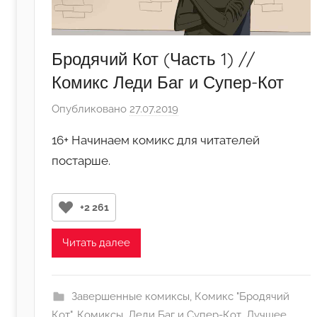
Бродячий Кот (Часть 1) //
Комикс Леди Баг и Супер-Кот
Опубликовано
27.07.2019
а
в
16+ Начинаем комикс для читателей
т
постарше.
о
р
о
+2 261
м
j
Читать далее
u
l
i
Завершенные комиксы
,
Комикс "Бродячий
a
Кот"
,
Комиксы
,
Леди Баг и Супер-Кот
,
Лучшее
,