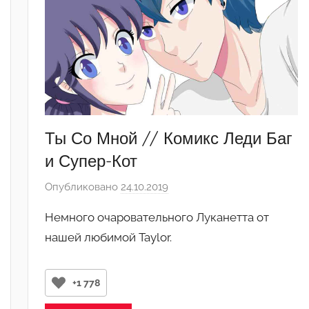
Ты Со Мной // Комикс Леди Баг
и Супер-Кот
Опубликовано
24.10.2019
а
в
Немного очаровательного Луканетта от
т
нашей любимой Taylor.
о
р
о
+1 778
м