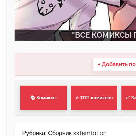
"ВСЕ КОМИКСЫ П
+ Добавить по
📚 Комиксы
⭐ ТОП комиксов
✅ З
Рубрика:
Сборник xxtemtation