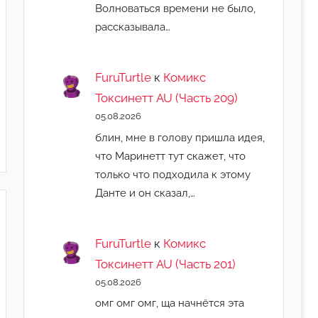
Волноваться времени не было,
рассказывала…
FuruTurtle
к
Комикс
Токсинетт AU (Часть 209)
05.08.2026
блин, мне в голову пришла идея,
что Маринетт тут скажет, что
только что подходила к этому
Данте и он сказал,…
FuruTurtle
к
Комикс
Токсинетт AU (Часть 201)
05.08.2026
омг омг омг, ща начнëтся эта