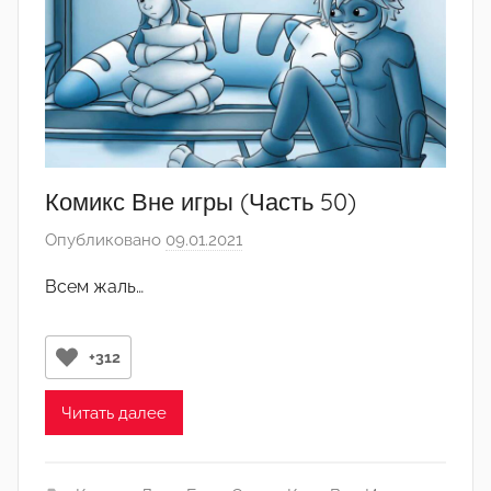
т
о
р
-
а
д
м
Комикс Вне игры (Часть 50)
и
Опубликовано
09.01.2021
а
н
в
)
Всем жаль…
т
о
р
+312
о
м
Читать далее
Л
а