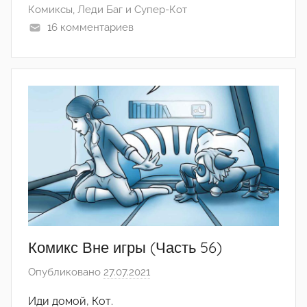
Комиксы
,
Леди Баг и Супер-Кот
а
16 комментариев
(
р
е
д
а
к
т
о
р
-
а
д
м
Комикс Вне игры (Часть 56)
и
Опубликовано
27.07.2021
а
н
в
)
Иди домой, Кот.