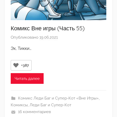
-
а
д
м
Комикс Вне игры (Часть 55)
и
Опубликовано
19.06.2021
а
н
в
)
Эх, Тикки…
т
о
р
+387
о
м
Читать далее
Л
а
Комикс Леди Баг и Супер-Кот «Вне Игры»
,
н
Комиксы
,
Леди Баг и Супер-Кот
а
16 комментариев
(