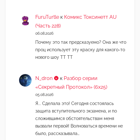
FuruTurtle
к
Комикс Токсинетт AU
(Часть 228)
06.08.2026
Почему это так предсказуемо? Она же что
проц использует эту краску для какого-то
нового шоу ТТ ТТ
N_dron 🌚
к
Разбор серии
«Секретный Протокол» (6х25)
05.08.2026
Я... Сделала это! Сегодня состоялась
защита вступительного экзамена, и по
сложившимся обстоятельствам меня
вызвали первой! Волноваться времени не
было, рассказывала…