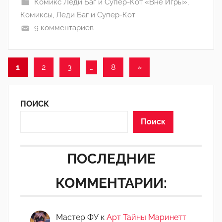
Комикс Леди Баг и Супер-Кот «Вне Игры»
,
н
Комиксы
,
Леди Баг и Супер-Кот
а
9 комментариев
(
р
е
Пагинация
Следующие
1
2
3
…
8
»
д
а
записи
записей
к
ПОИСК
т
о
Поиск
р
-
ПОСЛЕДНИЕ
а
д
КОММЕНТАРИИ:
м
и
н
Мастер ФУ
к
Арт Тайны Маринетт
)