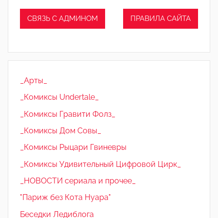
СВЯЗЬ С АДМИНОМ
ПРАВИЛА САЙТА
_Арты_
_Комиксы Undertale_
_Комиксы Гравити Фолз_
_Комиксы Дом Совы_
_Комиксы Рыцари Гвиневры
_Комиксы Удивительный Цифровой Цирк_
_НОВОСТИ сериала и прочее_
"Париж без Кота Нуара"
Беседки Ледиблога