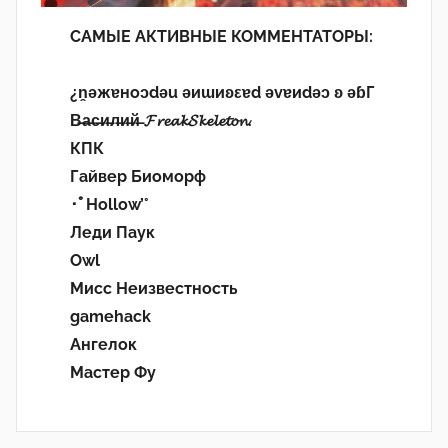
САМЫЕ АКТИВНЫЕ КОММЕНТАТОРЫ:
¿n̯ǝжɐноɔdǝu ǝиɯиʚεɐd ǝvɐиdǝɔ ʚ ǝɓГ
В̶а̶с̶и̶л̶и̶й̶ 𝓕𝓻𝓮𝓪𝓴𝓢𝓴𝓮𝓵𝓮𝓽𝓸𝓷.
КПК
Гайвер Биоморф
･ﾟHollow’°
Леди Паук
Owl
Мисс Неизвестность
gamehack
Ангелок
Мастер Фу