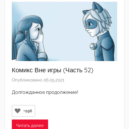
а
к
т
о
р
-
а
д
м
Комикс Вне игры (Часть 52)
и
Опубликовано
06.05.2021
а
н
в
)
Долгожданное продолжение!
т
о
р
+296
о
м
Читать далее