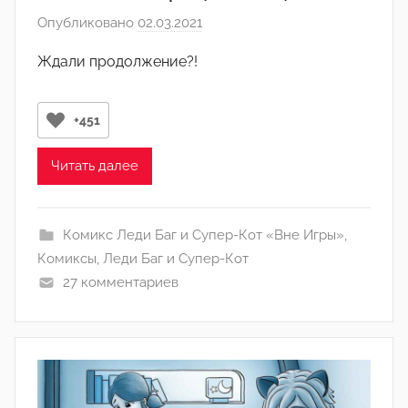
и
Опубликовано
02.03.2021
а
н
в
)
Ждали продолжение?!
т
о
р
+451
о
м
Читать далее
Л
а
Комикс Леди Баг и Супер-Кот «Вне Игры»
,
н
Комиксы
,
Леди Баг и Супер-Кот
а
27 комментариев
(
р
е
д
а
к