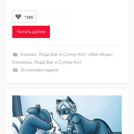
т
о
р
+395
о
м
Читать далее
Л
а
Комикс Леди Баг и Супер-Кот «Вне Игры»
,
н
Комиксы
,
Леди Баг и Супер-Кот
а
16 комментариев
(
р
е
д
а
к
т
о
р