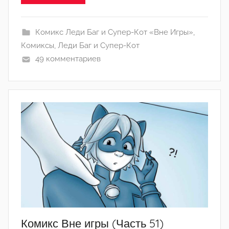
Л
а
Комикс Леди Баг и Супер-Кот «Вне Игры»
,
н
Комиксы
,
Леди Баг и Супер-Кот
а
49 комментариев
(
р
е
д
а
к
т
о
р
-
а
д
м
Комикс Вне игры (Часть 51)