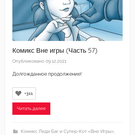
Комикс Вне игры (Часть 57)
Опубликовано
09.12.2021
а
в
Долгожданное продолжение!
т
о
р
+311
о
м
Читать далее
Л
а
Комикс Леди Баг и Супер-Кот «Вне Игры»
,
н