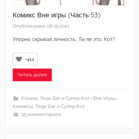
д
м
Комикс Вне игры (Часть 53)
и
Опубликовано
08.05.2021
а
н
в
)
Упорно скрывая личность… Ты ли это, Кот?
т
о
р
+410
о
м
Читать далее
Л
а
Комикс Леди Баг и Супер-Кот «Вне Игры»
,
н
Комиксы
,
Леди Баг и Супер-Кот
а
25 комментариев
(
р
е
д