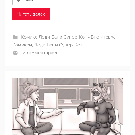
о
м
Читать далее
Л
а
Комикс Леди Баг и Супер-Кот «Вне Игры»
,
н
Комиксы
,
Леди Баг и Супер-Кот
а
12 комментариев
(
р
е
д
а
к
т
о
р
-
а