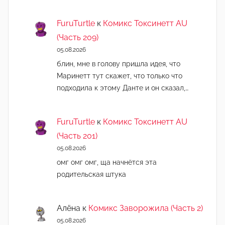
FuruTurtle
к
Комикс Токсинетт AU
(Часть 209)
05.08.2026
блин, мне в голову пришла идея, что
Маринетт тут скажет, что только что
подходила к этому Данте и он сказал,…
FuruTurtle
к
Комикс Токсинетт AU
(Часть 201)
05.08.2026
омг омг омг, ща начнëтся эта
родительская штука
Алёна
к
Комикс Заворожила (Часть 2)
05.08.2026