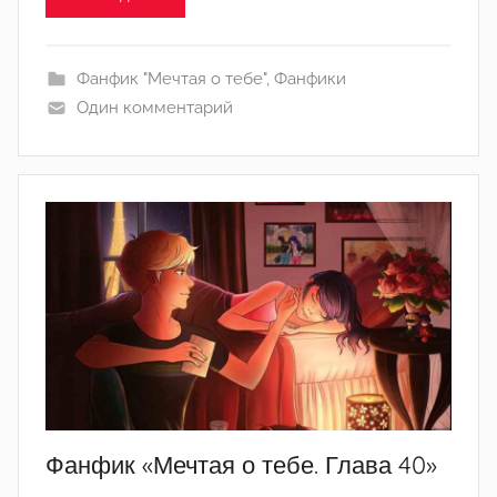
а
н
а
Фанфик "Мечтая о тебе"
,
Фанфики
(
Один комментарий
р
е
д
а
к
т
о
р
-
а
д
м
Фанфик «Мечтая о тебе. Глава 40»
и