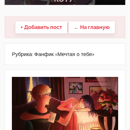
другие.
+ Добавить пост
← На главную
Рубрика:
Фанфик «Мечтая о тебе»