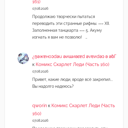
161)
07.08.2026
Продолжаю творчески пытаться
переводить эти странные рифмы. === XII.
Заполненная танцкарта === 5. Акуму
изгнать я вам не позволю! …
¿n̯ǝжɐноɔdǝu ǝиɯиʚεɐd ǝvɐиdǝɔ ʚ ǝɓГ
к
Комикс Скарлет Леди (Часть 160)
07.08.2026
Привет, какие люди, вроде всё закрепил...
Вы надолго надеюсь?
qworin
к
Комикс Скарлет Леди (Часть
160)
07.08.2026