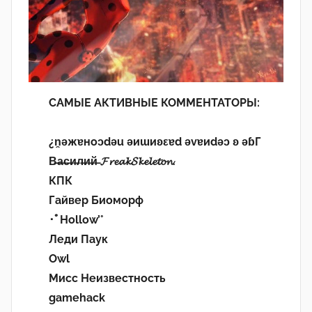
САМЫЕ АКТИВНЫЕ КОММЕНТАТОРЫ:
¿n̯ǝжɐноɔdǝu ǝиɯиʚεɐd ǝvɐиdǝɔ ʚ ǝɓГ
В̶а̶с̶и̶л̶и̶й̶ 𝓕𝓻𝓮𝓪𝓴𝓢𝓴𝓮𝓵𝓮𝓽𝓸𝓷.
КПК
Гайвер Биоморф
･ﾟHollow’°
Леди Паук
Owl
Мисс Неизвестность
gamehack