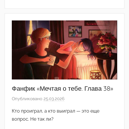
(
р
е
д
а
к
т
о
р
-
а
д
Фанфик «Мечтая о тебе. Глава 38»
м
Опубликовано
25.03.2026
а
и
в
н
Кто проиграл, а кто выиграл — это еще
т
)
вопрос. Не так ли?
о
р