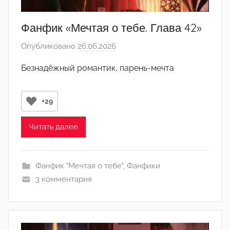
Фанфик «Мечтая о тебе. Глава 42»
Опубликовано
26.06.2026
а
в
Безнадёжный романтик, парень-мечта
т
о
р
+29
о
м
Читать далее
Л
а
Фанфик "Мечтая о тебе"
,
Фанфики
н
3 комментария
а
(
р
е