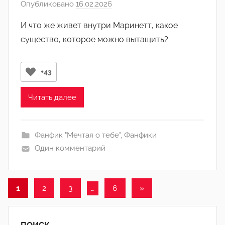
Опубликовано
16.02.2026
а
и
в
н
И что же живет внутри Маринетт, какое
т
)
существо, которое можно вытащить?
о
р
о
+43
м
Л
Читать далее
а
н
а
Фанфик "Мечтая о тебе"
,
Фанфики
(
Один комментарий
р
е
Пагинация
д
Следующие
1
2
3
…
6
»
а
записи
записей
к