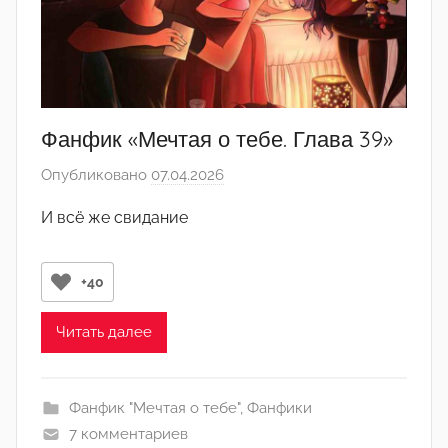
т
о
р
-
а
д
Фанфик «Мечтая о тебе. Глава 39»
м
Опубликовано
07.04.2026
а
и
в
н
И всё же свидание
т
)
о
р
+40
о
м
Читать далее
Л
а
Фанфик "Мечтая о тебе"
,
Фанфики
н
7 комментариев
а