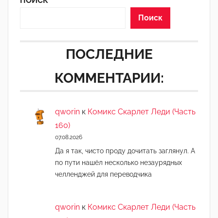
ПОИСК
т
о
Поиск
р
-
ПОСЛЕДНИЕ
а
д
КОММЕНТАРИИ:
м
и
н
qworin
к
Комикс Скарлет Леди (Часть
)
160)
07.08.2026
Да я так, чисто проду дочитать заглянул. А
по пути нашёл несколько незаурядных
челленджей для переводчика
qworin
к
Комикс Скарлет Леди (Часть