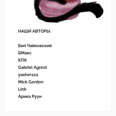
НАШИ АВТОРЫ:
Бип Чайковский
БМакс
КПК
Gabriel Agrest
yasher212
Mick Gordon
Link
Áрика Руун