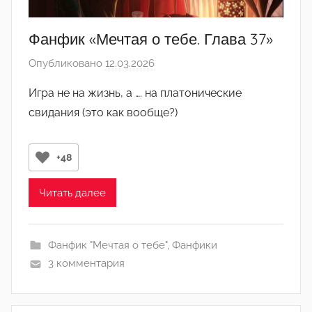
д
м
Фанфик «Мечтая о тебе. Глава 37»
и
Опубликовано
12.03.2026
а
н
в
)
Игра не на жизнь, а …. на платонические
т
свидания (это как вообще?)
о
р
о
+48
м
Л
Читать далее
а
н
а
Фанфик "Мечтая о тебе"
,
Фанфики
(
3 комментария
р
е