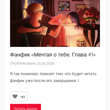
д
а
к
т
о
р
-
а
д
Фанфик «Мечтая о тебе. Глава 41»
м
Опубликовано
21.05.2026
а
и
в
н
Я так понимаю, повезет тем, что будет читать
т
)
фанфик уже после его завершения :)
о
р
о
+41
м
Л
Читать далее