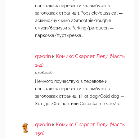
попытаюсь перевести каламбуры в
заголовках страниц 1.Popsicle/classical —
эскимо/чукчимо 2.Smoothie/roughie —
смузи/безмузи 3.Parking/parqueen —
парковка/пустырёвка…
qworin
к
Комикс Скарлет Леди (Часть
151)
07.08.2026
Немного поучаствую в переводе и
попытаюсь перевести каламбуры в
заголовках страниц. 1.Hot dog/Cold dog —
Хот-дог/Хот-кэт или Cocucka в тесте/в…
qworin
к
Комикс Скарлет Леди (Часть
150)