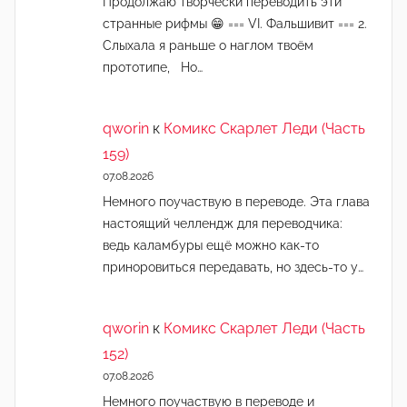
Продолжаю творчески переводить эти
странные рифмы 😁 === VI. Фальшивит === 2.
Слыхала я раньше о наглом твоём
прототипе, Но…
qworin
к
Комикс Скарлет Леди (Часть
159)
07.08.2026
Немного поучаствую в переводе. Эта глава
настоящий челлендж для переводчика:
ведь каламбуры ещё можно как-то
приноровиться передавать, но здесь-то у…
qworin
к
Комикс Скарлет Леди (Часть
152)
07.08.2026
Немного поучаствую в переводе и