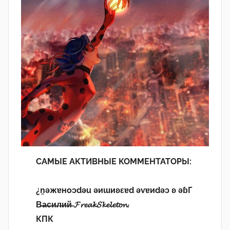
САМЫЕ АКТИВНЫЕ КОММЕНТАТОРЫ:
¿n̯ǝжɐноɔdǝu ǝиɯиʚεɐd ǝvɐиdǝɔ ʚ ǝɓГ
В̶а̶с̶и̶л̶и̶й̶ 𝓕𝓻𝓮𝓪𝓴𝓢𝓴𝓮𝓵𝓮𝓽𝓸𝓷.
КПК