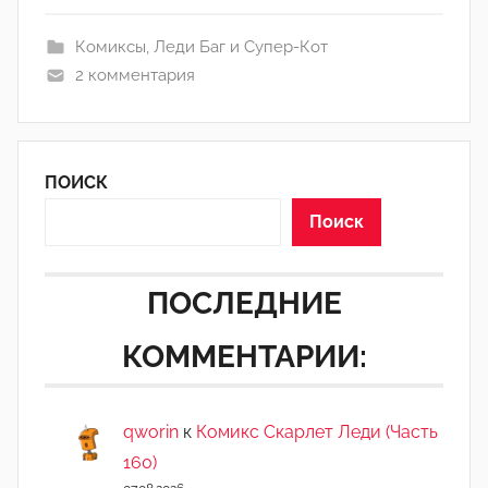
H
Комиксы
,
Леди Баг и Супер-Кот
o
2 комментария
l
l
o
w
ПОИСК
'
°
Поиск
ПОСЛЕДНИЕ
КОММЕНТАРИИ:
qworin
к
Комикс Скарлет Леди (Часть
160)