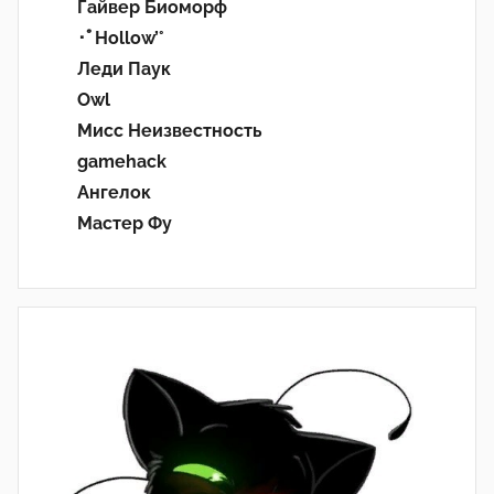
Гайвер Биоморф
･ﾟHollow’°
Леди Паук
Owl
Мисс Неизвестность
gamehack
Ангелок
Мастер Фу