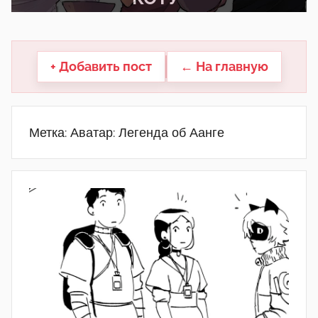
другие.
+ Добавить пост
← На главную
Метка:
Аватар: Легенда об Аанге