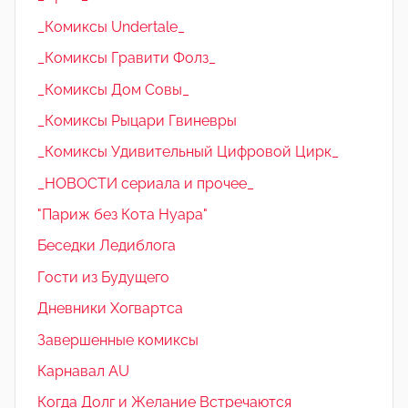
_Комиксы Undertale_
_Комиксы Гравити Фолз_
_Комиксы Дом Совы_
_Комиксы Рыцари Гвиневры
_Комиксы Удивительный Цифровой Цирк_
_НОВОСТИ сериала и прочее_
"Париж без Кота Нуара"
Беседки Ледиблога
Гости из Будущего
Дневники Хогвартса
Завершенные комиксы
Карнавал AU
Когда Долг и Желание Встречаются