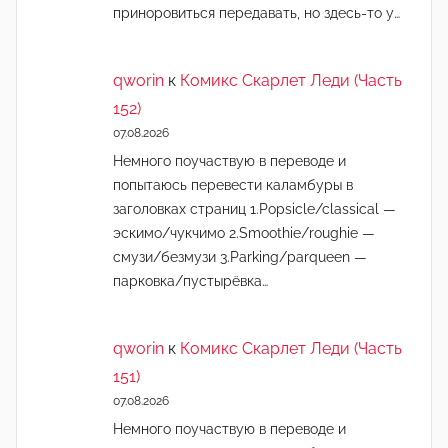
приноровиться передавать, но здесь-то у…
qworin
к
Комикс Скарлет Леди (Часть
152)
07.08.2026
Немного поучаствую в переводе и
попытаюсь перевести каламбуры в
заголовках страниц 1.Popsicle/classical —
эскимо/чукчимо 2.Smoothie/roughie —
смузи/безмузи 3.Parking/parqueen —
парковка/пустырёвка…
qworin
к
Комикс Скарлет Леди (Часть
151)
07.08.2026
Немного поучаствую в переводе и