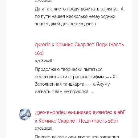
07.08.2026
Да я так, чисто проду дочитать заглянул. А
по пути нашёл несколько незаурядных
челленджей для переводчика
qworin
к
Комикс Скарлет Леди (Часть
161)
07.08.2026
Продолжаю творчески пытаться
переводить эти странные рифмы. === XII.
Заполненная танцкарта === 5. Акуму
изгнать я вам не позволю! …
¿n̯ǝжɐноɔdǝu ǝиɯиʚεɐd ǝvɐиdǝɔ ʚ ǝɓГ
к
Комикс Скарлет Леди (Часть 160)
07.08.2026
Привет, какие люди, вроде всё закрепил...