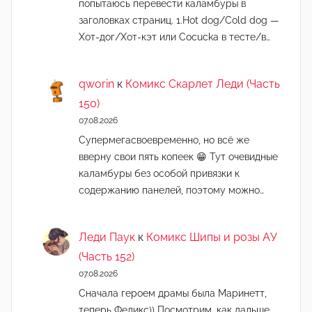
попытаюсь перевести каламбуры в
заголовках страниц. 1.Hot dog/Cold dog —
Хот-дог/Хот-кэт или Cocucka в тесте/в…
qworin
к
Комикс Скарлет Леди (Часть
150)
07.08.2026
Супермегасвоевременно, но всё же
вверну свои пять копеек 😁 Тут очевидные
каламбуры без особой привязки к
содержанию панелей, поэтому можно…
Леди Паук
к
Комикс Шипы и розы АУ
(Часть 152)
07.08.2026
Сначала героем драмы была Маринетт,
теперь Феликс)) Посмотрим, как дальше