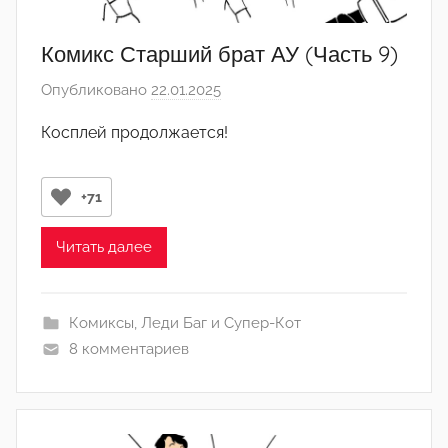
Комикс Старший брат АУ (Часть 9)
Опубликовано
22.01.2025
а
в
Косплей продолжается!
т
о
р
+71
о
м
Читать далее
Л
а
Комиксы
,
Леди Баг и Супер-Кот
н
8 комментариев
а
(
р
е