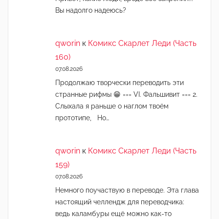
Вы надолго надеюсь?
qworin
к
Комикс Скарлет Леди (Часть
160)
07.08.2026
Продолжаю творчески переводить эти
странные рифмы 😁 === VI. Фальшивит === 2.
Слыхала я раньше о наглом твоём
прототипе, Но…
qworin
к
Комикс Скарлет Леди (Часть
159)
07.08.2026
Немного поучаствую в переводе. Эта глава
настоящий челлендж для переводчика:
ведь каламбуры ещё можно как-то