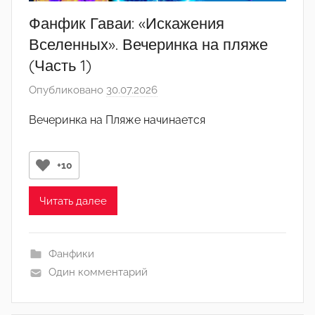
Фанфик Гаваи: «Искажения
Вселенных». Вечеринка на пляже
(Часть 1)
Опубликовано
30.07.2026
а
в
Вечеринка на Пляже начинается
т
о
р
+10
о
м
Читать далее
y
a
Фанфики
s
Один комментарий
h
e
r