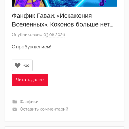
Фанфик Гаваи: «Искажения
Вселенных». Коконов больше нет…
Опубликовано
03.08.2026
а
в
С пробуждением!
т
о
р
+10
о
м
Читать далее
y
a
Фанфики
s
Оставить комментарий
h
e
r