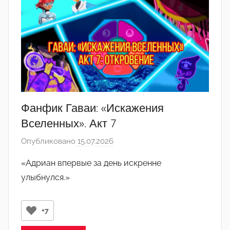
2
Фанфик Гаваи: «Искажения
Вселенных». Акт 7
Опубликовано
15.07.2026
а
в
«Адриан впервые за день искренне
т
улыбнулся.»
о
р
о
+7
м