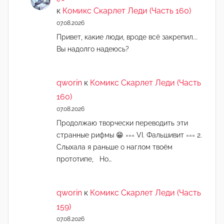
к
Комикс Скарлет Леди (Часть 160)
07.08.2026
Привет, какие люди, вроде всё закрепил...
Вы надолго надеюсь?
qworin
к
Комикс Скарлет Леди (Часть
160)
07.08.2026
Продолжаю творчески переводить эти
странные рифмы 😁 === VI. Фальшивит === 2.
Слыхала я раньше о наглом твоём
прототипе, Но…
qworin
к
Комикс Скарлет Леди (Часть
159)
07.08.2026