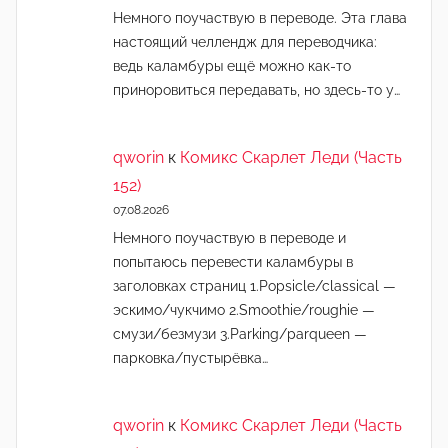
Немного поучаствую в переводе. Эта глава
настоящий челлендж для переводчика:
ведь каламбуры ещё можно как-то
приноровиться передавать, но здесь-то у…
qworin
к
Комикс Скарлет Леди (Часть
152)
07.08.2026
Немного поучаствую в переводе и
попытаюсь перевести каламбуры в
заголовках страниц 1.Popsicle/classical —
эскимо/чукчимо 2.Smoothie/roughie —
смузи/безмузи 3.Parking/parqueen —
парковка/пустырёвка…
qworin
к
Комикс Скарлет Леди (Часть