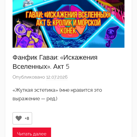
Фанфик Гаваи: «Искажения
Вселенных». Акт 5
Опубликовано
12.07.2026
а
в
«Жуткая эстетика» (мне нравится это
т
выражение — ред.)
о
р
о
+8
м
y
Читать далее