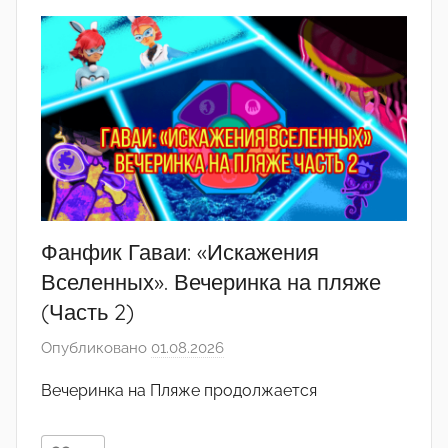
2
1
2
Фанфик Гаваи: «Искажения
Вселенных». Вечеринка на пляже
(Часть 2)
Опубликовано
01.08.2026
а
в
Вечеринка на Пляже продолжается
т
о