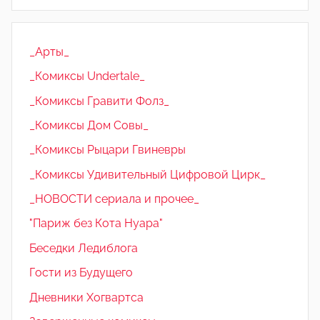
_Арты_
_Комиксы Undertale_
_Комиксы Гравити Фолз_
_Комиксы Дом Совы_
_Комиксы Рыцари Гвиневры
_Комиксы Удивительный Цифровой Цирк_
_НОВОСТИ сериала и прочее_
"Париж без Кота Нуара"
Беседки Ледиблога
Гости из Будущего
Дневники Хогвартса