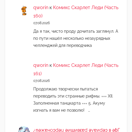
qworin
к
Комикс Скарлет Леди (Часть
160)
07.08.2026
Да я так, чисто проду дочитать заглянул. А
по пути нашёл несколько незаурядных
челленджей для переводчика
qworin
к
Комикс Скарлет Леди (Часть
161)
07.08.2026
Продолжаю творчески пытаться
переводить эти странные рифмы. === XII.
Заполненная танцкарта === 5. Акуму
изгнать я вам не позволю! …
¿n̯ǝжɐноɔdǝu ǝиɯиʚεɐd ǝvɐиdǝɔ ʚ ǝɓГ