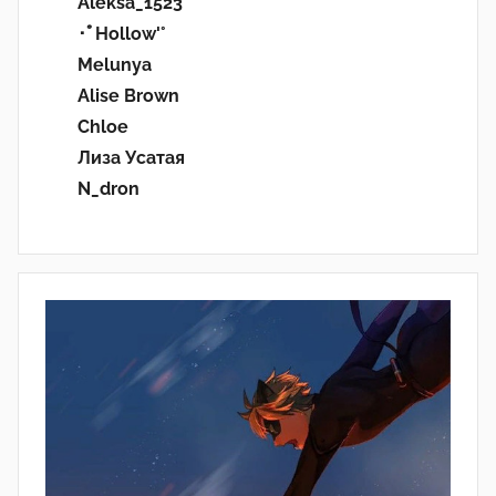
Aleksa_1523
･ﾟHollow'°
Melunya
Alise Brown
Chloe
Лиза Усатая
N_dron