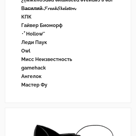
В̶а̶с̶и̶л̶и̶й̶ 𝓕𝓻𝓮𝓪𝓴𝓢𝓴𝓮𝓵𝓮𝓽𝓸𝓷.
КПК
Гайвер Биоморф
･ﾟHollow’°
Леди Паук
Owl
Мисс Неизвестность
gamehack
Ангелок
Мастер Фу