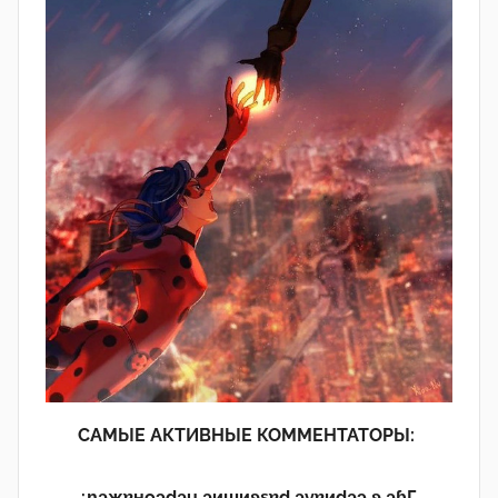
САМЫЕ АКТИВНЫЕ КОММЕНТАТОРЫ:
¿n̯ǝжɐноɔdǝu ǝиɯиʚεɐd ǝvɐиdǝɔ ʚ ǝɓГ