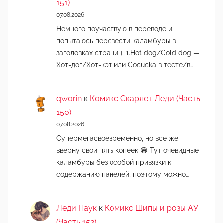
151)
07.08.2026
Немного поучаствую в переводе и
попытаюсь перевести каламбуры в
заголовках страниц. 1.Hot dog/Cold dog —
Хот-дог/Хот-кэт или Cocucka в тесте/в…
qworin
к
Комикс Скарлет Леди (Часть
150)
07.08.2026
Супермегасвоевременно, но всё же
вверну свои пять копеек 😁 Тут очевидные
каламбуры без особой привязки к
содержанию панелей, поэтому можно…
Леди Паук
к
Комикс Шипы и розы АУ
(Часть 152)