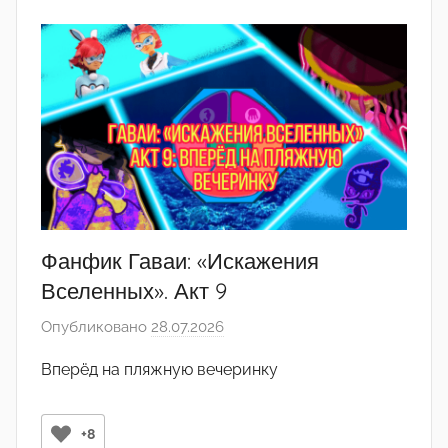
2
1
2
Фанфик Гаваи: «Искажения
Вселенных». Акт 9
Опубликовано
28.07.2026
а
в
Вперёд на пляжную вечеринку
т
о
р
+8