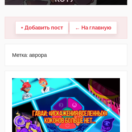
другие.
+ Добавить пост
← На главную
Метка:
аврора