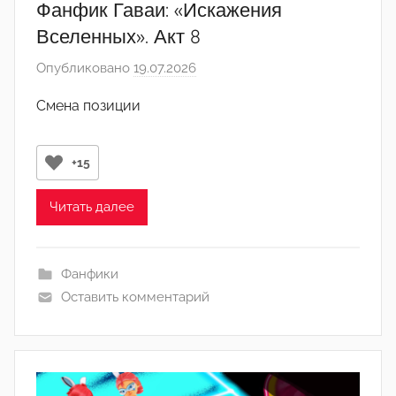
Фанфик Гаваи: «Искажения
Вселенных». Акт 8
Опубликовано
19.07.2026
а
в
Смена позиции
т
о
р
+15
о
м
Читать далее
y
a
Фанфики
s
Оставить комментарий
h
e
r
2
1