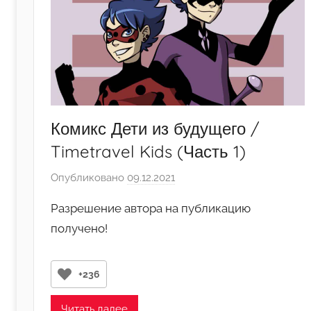
Комикс Дети из будущего /
Timetravel Kids (Часть 1)
Опубликовано
09.12.2021
а
в
Разрешение автора на публикацию
т
получено!
о
р
о
+236
м
A
Читать далее