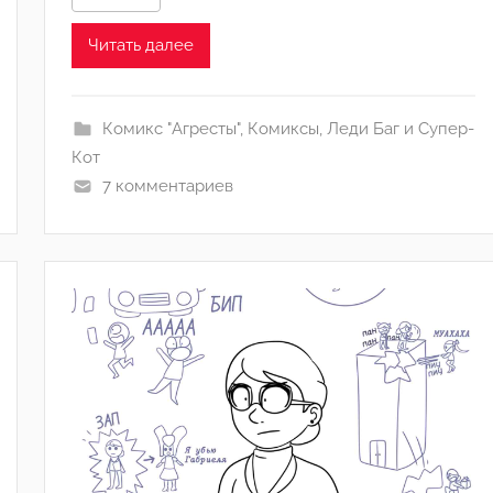
о
м
Читать далее
1
4
,
Комикс "Агресты"
,
Комиксы
,
Леди Баг и Супер-
1
Кот
,
7 комментариев
1
8
,
4
,
1
6