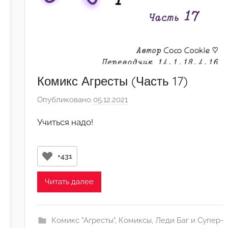
Комикс Агресты (Часть 17)
Опубликовано
05.12.2021
а
в
Учиться надо!
т
о
р
+431
о
м
Читать далее
1
4
,
Комикс "Агресты"
,
Комиксы
,
Леди Баг и Супер-