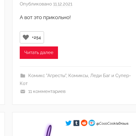
Опубликовано
11.12.2021
а
в
А вот это прикольно!
т
о
р
+254
о
м
Читать далее
1
4
,
Комикс "Агресты"
,
Комиксы
,
Леди Баг и Супер-
1
Кот
,
11 комментариев
1
8
,
4
,