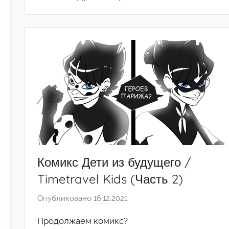
Комикс Дети из будущего /
Timetravel Kids (Часть 2)
Опубликовано
16.12.2021
а
в
Продолжаем комикс?
т