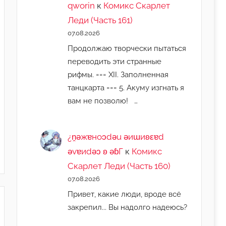
qworin
к
Комикс Скарлет
Леди (Часть 161)
07.08.2026
Продолжаю творчески пытаться
переводить эти странные
рифмы. === XII. Заполненная
танцкарта === 5. Акуму изгнать я
вам не позволю! …
¿n̯ǝжɐноɔdǝu ǝиɯиʚεɐd
ǝvɐиdǝɔ ʚ ǝɓГ
к
Комикс
Скарлет Леди (Часть 160)
07.08.2026
Привет, какие люди, вроде всё
закрепил... Вы надолго надеюсь?