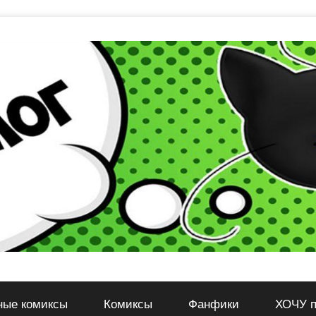
ные комиксы
Комиксы
Фанфики
ХОЧУ п