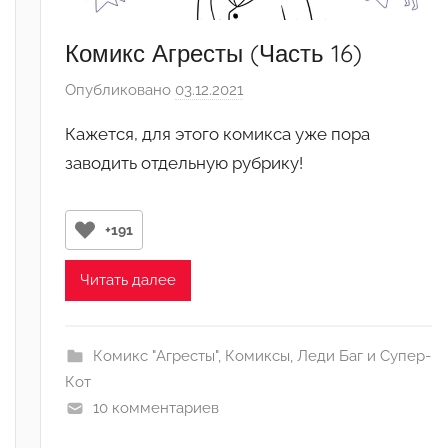
Комикс Агресты (Часть 16)
Опубликовано
03.12.2021
а
в
Кажется, для этого комикса уже пора
т
заводить отдельную рубрику!
о
р
о
+191
м
1
Читать далее
4
,
1
Комикс "Агресты"
,
Комиксы
,
Леди Баг и Супер-
,
Кот
1
10 комментариев
8