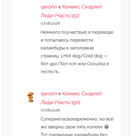
qworin
к
Комикс Скарлет
Леди (Часть 151)
07.08.2026
Немного поучаствую в переводе
и попытаюсь перевести
каламбуры в заголовках
страниц. 1.Hot dog/Cold dog —
Хот-дог/Хот-кэт или Cocucka в
тесте/в…
qworin
к
Комикс Скарлет
Леди (Часть 150)
07.08.2026
Супермегасвоевременно, но всё
же вверну свои пять копеек 😁
Тут очевидные каламбуры без