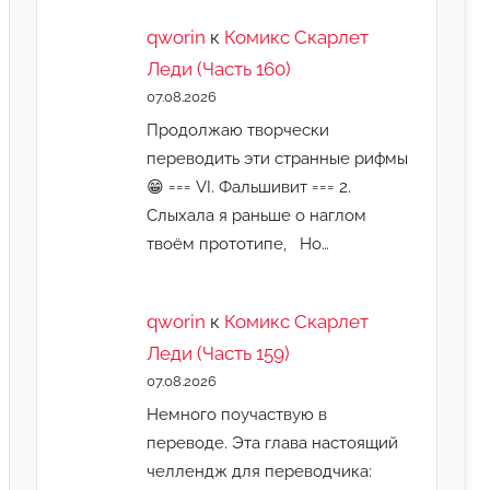
qworin
к
Комикс Скарлет
Леди (Часть 160)
07.08.2026
Продолжаю творчески
переводить эти странные рифмы
😁 === VI. Фальшивит === 2.
Слыхала я раньше о наглом
твоём прототипе, Но…
qworin
к
Комикс Скарлет
Леди (Часть 159)
07.08.2026
Немного поучаствую в
переводе. Эта глава настоящий
челлендж для переводчика: