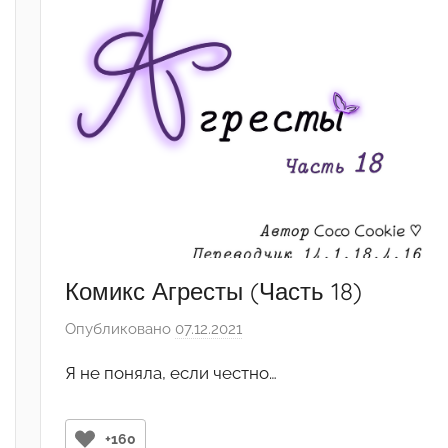
1
6
Комикс Агресты (Часть 18)
Опубликовано
07.12.2021
а
в
Я не поняла, если честно…
т
о
р
+160