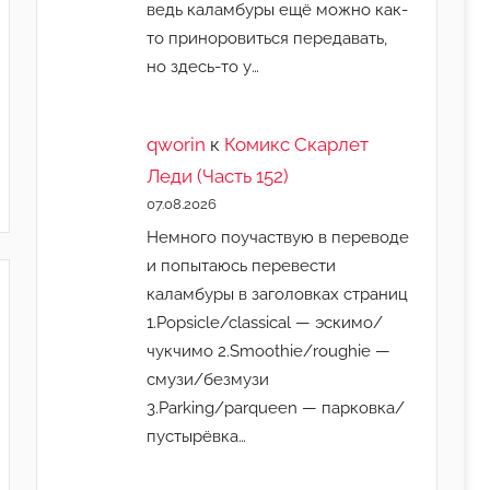
ведь каламбуры ещё можно как-
то приноровиться передавать,
но здесь-то у…
qworin
к
Комикс Скарлет
Леди (Часть 152)
07.08.2026
Немного поучаствую в переводе
и попытаюсь перевести
каламбуры в заголовках страниц
1.Popsicle/classical — эскимо/
чукчимо 2.Smoothie/roughie —
смузи/безмузи
3.Parking/parqueen — парковка/
пустырёвка…