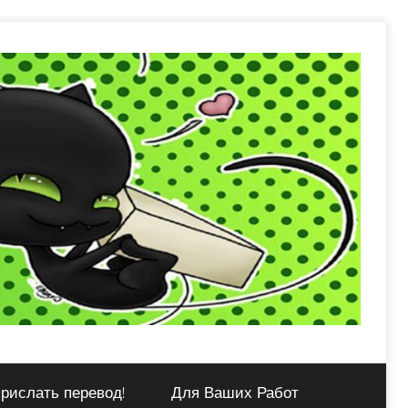
рислать перевод!
Для Ваших Работ