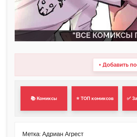
"ВСЕ КОМИКСЫ П
+ Добавить по
📚 Комиксы
⭐ ТОП комиксов
✅ З
Метка:
Адриан Агрест