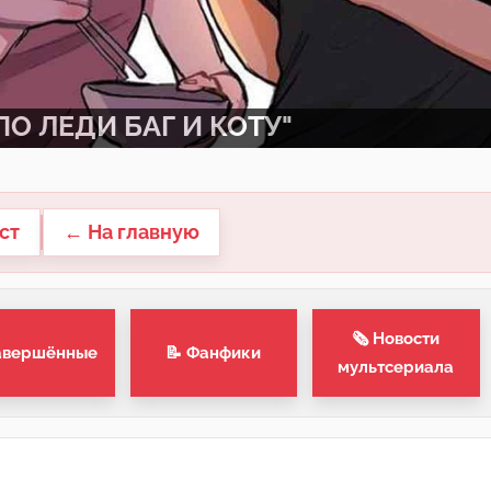
О ЛЕДИ БАГ И КОТУ"
ст
← На главную
🗞 Новости
авершённые
📝 Фанфики
мультсериала