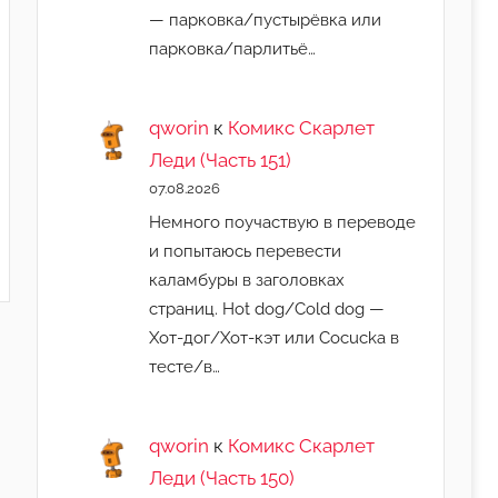
— парковка/пустырёвка или
парковка/парлитьё…
qworin
к
Комикс Скарлет
Леди (Часть 151)
07.08.2026
Немного поучаствую в переводе
и попытаюсь перевести
каламбуры в заголовках
страниц. Hot dog/Cold dog —
Хот-дог/Хот-кэт или Cocucka в
тесте/в…
qworin
к
Комикс Скарлет
Леди (Часть 150)