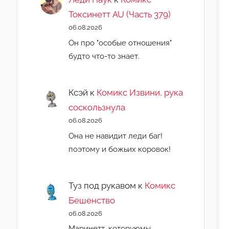
Токсинетт AU (Часть 379)
06.08.2026
Он про "особые отношения"
будто что-то знает.
Ксэй
к
Комикс Извини, рука
соскользнула
06.08.2026
Она не навидит леди баг!
поэтому и божьих коровок!
Туз под рукавом
к
Комикс
Бешенство
06.08.2026
Маринетт, которуюмы