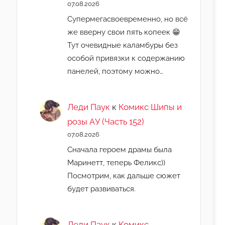
07.08.2026
Супермегасвоевременно, но всё
же вверну свои пять копеек 😁
Тут очевидные каламбуры без
особой привязки к содержанию
панелей, поэтому можно…
Леди Паук
к
Комикс Шипы и
розы АУ (Часть 152)
07.08.2026
Сначала героем драмы была
Маринетт, теперь Феликс))
Посмотрим, как дальше сюжет
будет развиваться.
Леди Паук
к
Комикс