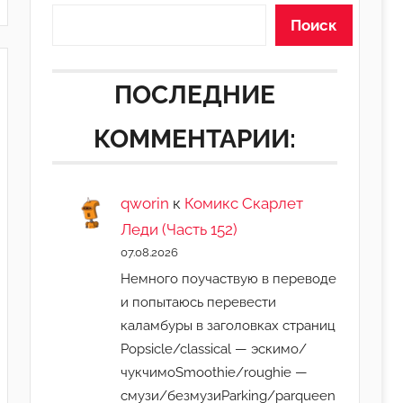
Поиск
ПОСЛЕДНИЕ
КОММЕНТАРИИ:
qworin
к
Комикс Скарлет
Леди (Часть 152)
07.08.2026
Немного поучаствую в переводе
и попытаюсь перевести
каламбуры в заголовках страниц
Popsicle/classical — эскимо/
чукчимоSmoothie/roughie —
смузи/безмузиParking/parqueen