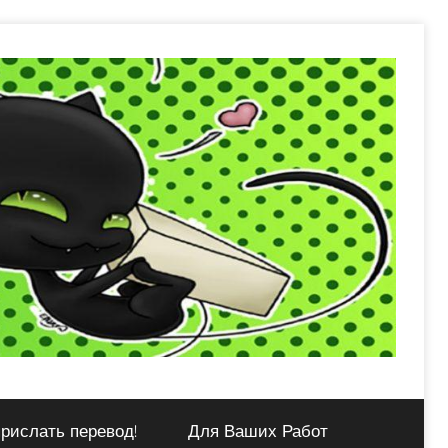
рислать перевод!
Для Ваших Работ