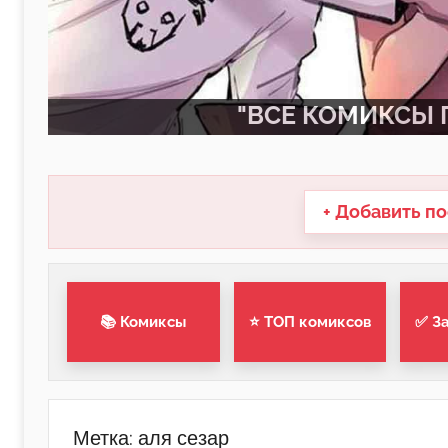
"ВСЕ КОМИКСЫ П
+ Добавить по
📚 Комиксы
⭐ ТОП комиксов
✅ З
Метка:
аля сезар