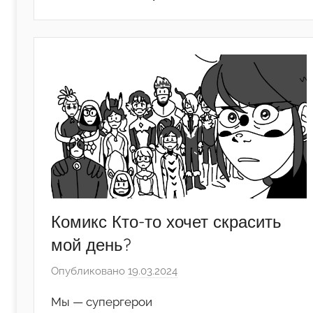
Комикс Кто-то хочет скрасить
мой день?
Опубликовано
19.03.2024
а
в
Мы — супергерои
т