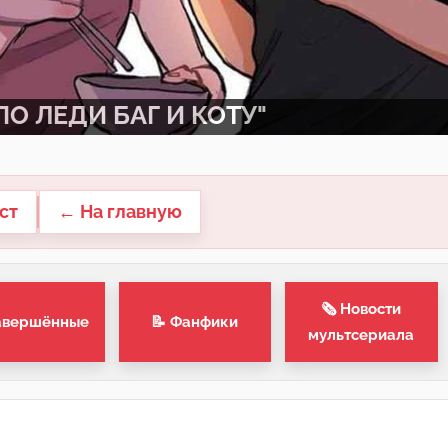
О ЛЕДИ БАГ И КОТУ"
ст
← На главную
🗞 Новости
авершённые
📝 Фанфики
мультсериала