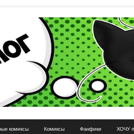
ные комиксы
Комиксы
Фанфики
ХОЧУ п