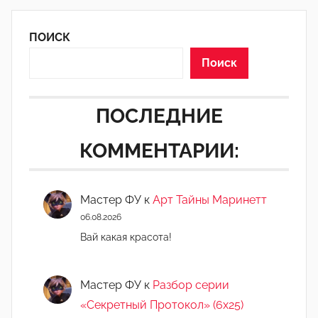
о
записи
записей
р
-
ПОИСК
а
Поиск
д
м
и
ПОСЛЕДНИЕ
н
КОММЕНТАРИИ:
)
Мастер ФУ
к
Арт Тайны Маринетт
06.08.2026
Вай какая красота!
Мастер ФУ
к
Разбор серии
«Секретный Протокол» (6х25)