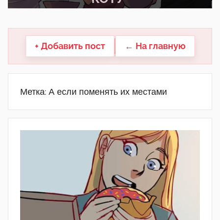
другие.
+ Добавить пост
← На главную
Метка:
А если поменять их местами