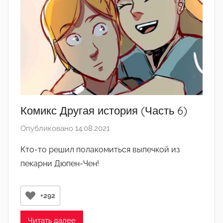
д
а
к
т
о
р
-
а
д
Комикс Другая история (Часть 6)
м
Опубликовано
14.08.2021
а
и
в
н
Кто-то решил полакомиться выпечкой из
т
)
пекарни Дюпен-Чен!
о
р
о
+292
м
Л
Читать далее