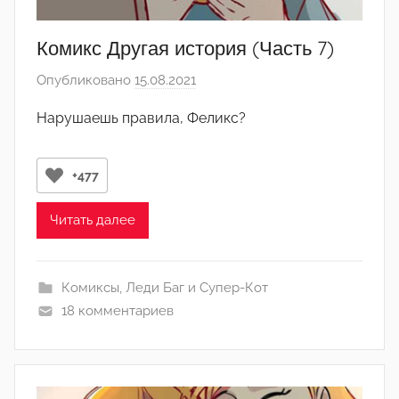
Комикс Другая история (Часть 7)
Опубликовано
15.08.2021
а
в
Нарушаешь правила, Феликс?
т
о
р
+477
о
м
Читать далее
Л
а
Комиксы
,
Леди Баг и Супер-Кот
н
18 комментариев
а
(
р
е