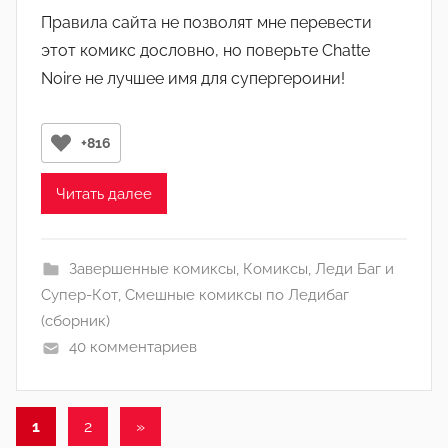
в
н
Правила сайта не позволят мне перевести
т
)
этот комикс дословно, но поверьте Chatte
о
Noire не лучшее имя для супергероини!
р
о
м
+816
Л
а
Читать далее
н
а
(
Завершенные комиксы
,
Комиксы
,
Леди Баг и
р
Супер-Кот
,
Смешные комиксы по Ледибаг
е
(сборник)
д
40 комментариев
а
к
Пагинация
т
Следующие
1
2
»