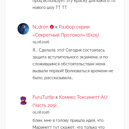
проц использует эту краску для какого-то
нового шоу ТТ ТТ
N_dron 🌚
к
Разбор серии
«Секретный Протокол» (6х25)
05.08.2026
Я... Сделала это! Сегодня состоялась
защита вступительного экзамена, и по
сложившимся обстоятельствам меня
вызвали первой! Волноваться времени не
было, рассказывала…
FuruTurtle
к
Комикс Токсинетт AU
(Часть 209)
05.08.2026
блин, мне в голову пришла идея, что
Маринетт тут скажет, что только что