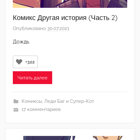
д
м
Комикс Другая история (Часть 2)
и
Опубликовано
30.07.2021
а
н
в
)
Дождь.
т
о
р
+322
о
м
Читать далее
Л
а
Комиксы
,
Леди Баг и Супер-Кот
н
17 комментариев
а
(
р
е