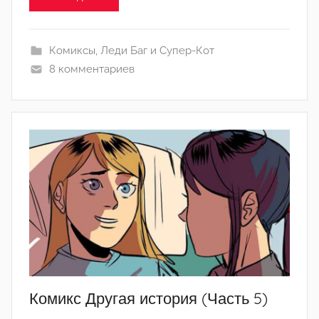
а
н
а
Комиксы
,
Леди Баг и Супер-Кот
(
8 комментариев
р
е
д
а
к
т
о
р
-
а
д
м
Комикс Другая история (Часть 5)
и