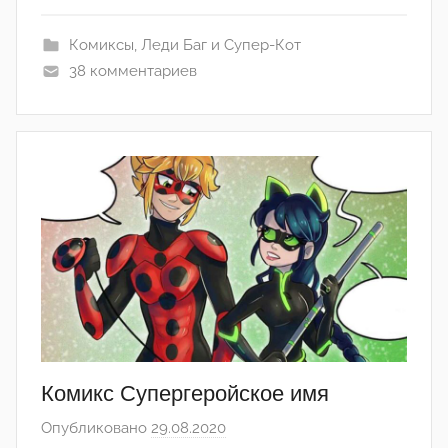
а
Комиксы
,
Леди Баг и Супер-Кот
н
38 комментариев
а
(
р
е
д
а
к
т
о
р
-
а
д
Комикс Супергеройское имя
м
Опубликовано
29.08.2020
а
и