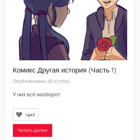
д
а
к
т
о
р
-
а
д
Комикс Другая история (Часть 1)
м
Опубликовано
28.07.2021
а
и
в
н
У них всё наоборот.
т
)
о
р
+407
о
м
Читать далее
Л