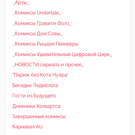
_Арты_
_Комиксы Undertale_
_Комиксы Гравити Фолз_
_Комиксы Дом Совы_
_Комиксы Рыцари Гвиневры
_Комиксы Удивительный Цифровой Цирк_
_НОВОСТИ сериала и прочее_
"Париж без Кота Нуара"
Беседки Ледиблога
Гости из Будущего
Дневники Хогвартса
Завершенные комиксы
Карнавал AU