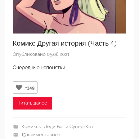
т
о
р
-
а
д
Комикс Другая история (Часть 4)
м
Опубликовано
05.08.2021
а
и
в
н
Очередные непонятки
т
)
о
р
+349
о
м
Читать далее
Л
а
Комиксы
,
Леди Баг и Супер-Кот
н
15 комментариев
а