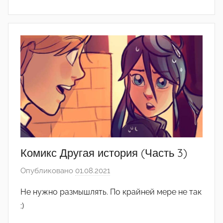
(
р
е
д
а
к
т
о
р
-
а
д
Комикс Другая история (Часть 3)
м
Опубликовано
01.08.2021
а
и
в
н
Не нужно размышлять. По крайней мере не так
т
)
:)
о
р