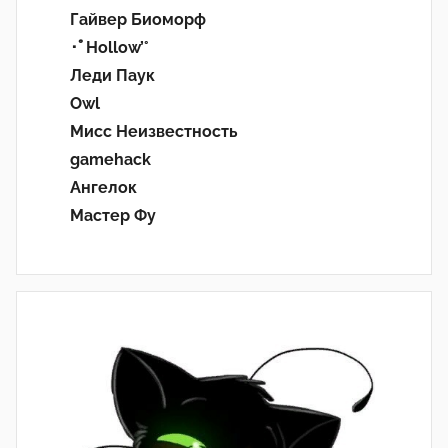
Гайвер Биоморф
･ﾟHollow’°
Леди Паук
Owl
Мисс Неизвестность
gamehack
Ангелок
Мастер Фу