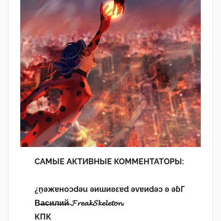
САМЫЕ АКТИВНЫЕ КОММЕНТАТОРЫ:
¿n̯ǝжɐноɔdǝu ǝиɯиʚεɐd ǝvɐиdǝɔ ʚ ǝɓГ
В̶а̶с̶и̶л̶и̶й̶ 𝓕𝓻𝓮𝓪𝓴𝓢𝓴𝓮𝓵𝓮𝓽𝓸𝓷.
КПК