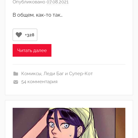
Опубликовано
07.08.2021
а
н
в
)
В общем, как-то так…
т
о
р
+328
о
м
Читать далее
Л
а
Комиксы
,
Леди Баг и Супер-Кот
н
54 комментария
а
(
р
е
д
а
к