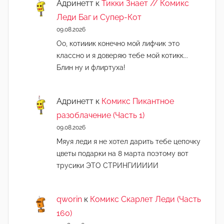
Адринетт
к
Тикки Знает // Комикс
Леди Баг и Супер-Кот
09.08.2026
Оо, котииик конечно мой лифчик это
классно и я доверяю тебе мой котикк...
Блин ну и флиртуха!
Адринетт
к
Комикс Пикантное
разоблачение (Часть 1)
09.08.2026
Мяуя леди я не хотел дарить тебе цепочку
цветы подарки на 8 марта поэтому вот
трусики ЭТО СТРИНГИИИИИ
qworin
к
Комикс Скарлет Леди (Часть
160)