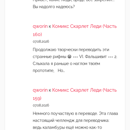
Вы надолго надеюсь?
qworin
к
Комикс Скарлет Леди (Часть
160)
07.08.2026
Продолжаю творчески переводить эти
странные рифмы 😁 === VI. Фальшивит === 2.
Слыхала я раньше о наглом твоём
прототипе, Но…
qworin
к
Комикс Скарлет Леди (Часть
159)
07.08.2026
Немного поучаствую в переводе. Эта глава
настоящий челлендж для переводчика:
ведь каламбуры ещё можно как-то