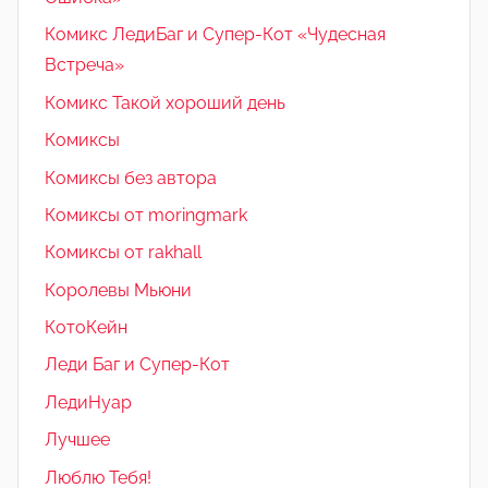
Комикс ЛедиБаг и Супер-Кот «Чудесная
Встреча»
Комикс Такой хороший день
Комиксы
Комиксы без автора
Комиксы от moringmark
Комиксы от rakhall
Королевы Мьюни
КотоКейн
Леди Баг и Супер-Кот
ЛедиНуар
Лучшее
Люблю Тебя!