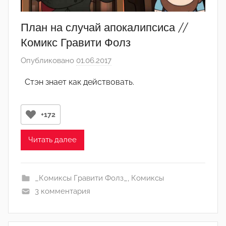
План на случай апокалипсиса //
Комикс Гравити Фолз
Опубликовано
01.06.2017
а
в
Стэн знает как действовать.
т
о
р
+172
о
м
Читать далее
А
р
_Комиксы Гравити Фолз_
,
Комиксы
т
3 комментария
ё
м