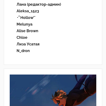
Лана (редактор-админ)
Aleksa_1523
･ﾟHollow'°
Melunya
Alise Brown
Chloe
Лиза Усатая
N_dron