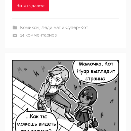
A
Читать далее
l
e
k
Комиксы
,
Леди Баг и Супер-Кот
s
14 комментариев
a
_
1
5
2
3