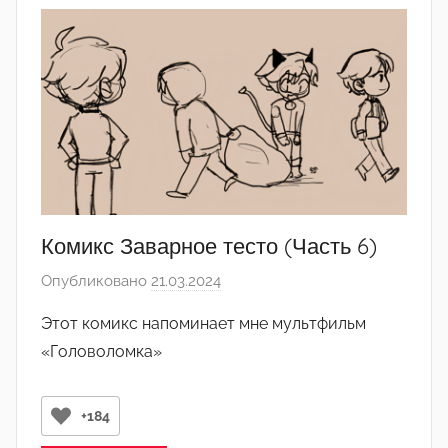
л
ь
О
р
д
о
с
о
ц
и
Комикс Заварное тесто (Часть 6)
а
Опубликовано
21.03.2024
а
л
в
и
Этот комикс напоминает мне мультфильм
т
з
«Головоломка»
о
м
р
а
о
+184
м