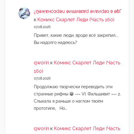
¿n̯ǝжɐноɔdǝu ǝиɯиʚεɐd ǝvɐиdǝɔ ʚ ǝɓГ
к
Комикс Скарлет Леди (Часть 160)
07.08.2026
Привет, какие люди, вроде всё закрепил...
Вы надолго надеюсь?
qworin
к
Комикс Скарлет Леди (Часть
160)
07.08.2026
Продолжаю творчески переводить эти
странные рифмы 😁 === VI. Фальшивит === 2.
Слыхала я раньше о наглом твоём
прототипе, Но…
qworin
к
Комикс Скарлет Леди (Часть