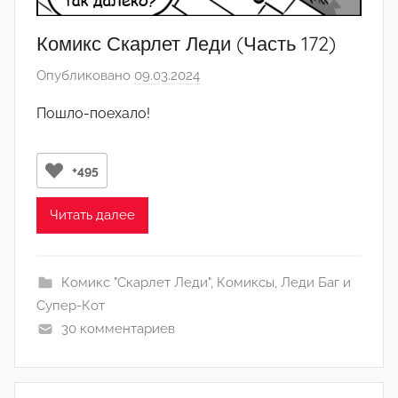
Комикс Скарлет Леди (Часть 172)
Опубликовано
09.03.2024
а
в
Пошло-поехало!
т
о
р
+495
о
м
Читать далее
С
в
Комикс "Скарлет Леди"
,
Комиксы
,
Леди Баг и
и
Супер-Кот
д
30 комментариев
е
т
е