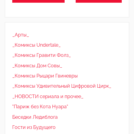
_Арты_
_Комиксы Undertale_
_Комиксы Гравити Фолз_
_Комиксы Дом Совы_
_Комиксы Рыцари Гвиневры
_Комиксы Удивительный Цифровой Цирк_
_НОВОСТИ сериала и прочее_
"Париж без Кота Нуара"
Беседки Ледиблога
Гости из Будущего