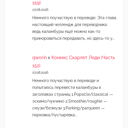
159)
07.08.2026
Немного поучаствую в переводе. Эта глава
настоящий челлендж для переводчика:
ведь каламбуры ещё можно как-то
приноровиться передавать, но здесь-то у…
qworin
к
Комикс Скарлет Леди (Часть
152)
07.08.2026
Немного поучаствую в переводе и
попытаюсь перевести каламбуры в
заголовках страниц 1.Popsicle/classical —
эскимо/чукчимо 2.Smoothie/roughie —
смузи/безмузи 3.Parking/parqueen —
парковка/пустырёвка…