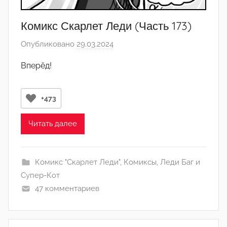
Комикс Скарлет Леди (Часть 173)
Опубликовано
29.03.2024
а
в
Вперёд!
т
о
р
+473
о
м
Читать далее
С
в
Комикс "Скарлет Леди"
,
Комиксы
,
Леди Баг и
и
Супер-Кот
д
47 комментариев
е
т
е