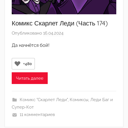
Комикс Скарлет Леди (Часть 174)
Опубликовано
16.04.2024
а
в
Да начнётся бой!
т
о
р
+480
о
м
Читать далее
С
в
Комикс "Скарлет Леди"
,
Комиксы
,
Леди Баг и
и
Супер-Кот
д
11 комментариев
е
т