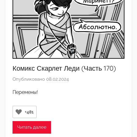
2
3
Комикс Скарлет Леди (Часть 170)
Опубликовано
08.02.2024
а
в
Перемены!
т
о
р
+481
о
м
Читать далее
С