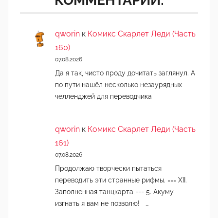
КОММЕНТАРИИ:
л
и
з
qworin
к
Комикс Скарлет Леди (Часть
м
160)
а
07.08.2026
Да я так, чисто проду дочитать заглянул. А
по пути нашёл несколько незаурядных
челленджей для переводчика
qworin
к
Комикс Скарлет Леди (Часть
161)
07.08.2026
Продолжаю творчески пытаться
переводить эти странные рифмы. === XII.
Заполненная танцкарта === 5. Акуму
изгнать я вам не позволю! …