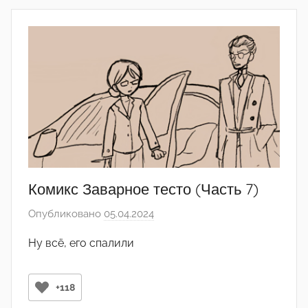
е
л
ь
О
р
д
о
с
о
ц
и
Комикс Заварное тесто (Часть 7)
а
Опубликовано
05.04.2024
а
л
в
и
Ну всё, его спалили
т
з
о
м
р
+118
а
о