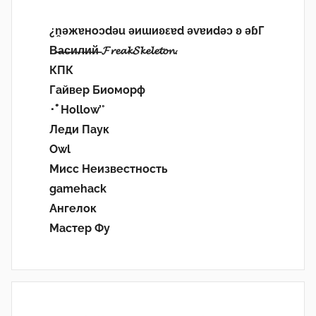
¿n̯ǝжɐноɔdǝu ǝиɯиʚεɐd ǝvɐиdǝɔ ʚ ǝɓГ
В̶а̶с̶и̶л̶и̶й̶ 𝓕𝓻𝓮𝓪𝓴𝓢𝓴𝓮𝓵𝓮𝓽𝓸𝓷.
КПК
Гайвер Биоморф
･ﾟHollow’°
Леди Паук
Owl
Мисс Неизвестность
gamehack
Ангелок
Мастер Фу