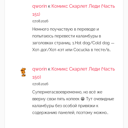
qworin
к
Комикс Скарлет Леди (Часть
151)
07.08.2026
Немного поучаствую в переводе и
попытаюсь перевести каламбуры в
заголовках страниц. 1.Hot dog/Cold dog —
Хот-дог/Хот-кэт или Cocucka в тесте/в…
qworin
к
Комикс Скарлет Леди (Часть
150)
07.08.2026
Супермегасвоевременно, но всё же
вверну свои пять копеек 😁 Тут очевидные
каламбуры без особой привязки к
содержанию панелей, поэтому можно…