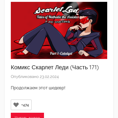
л
ь
О
р
д
о
с
о
ц
и
Комикс Скарлет Леди (Часть 171)
а
л
Опубликовано
23.02.2024
а
и
в
Продолжаем этот шедевр!
з
т
м
о
а
р
+474
о
м