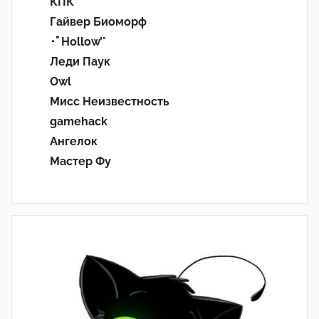
КПК
Гайвер Биоморф
･ﾟHollow’°
Леди Паук
Owl
Мисс Неизвестность
gamehack
Ангелок
Мастер Фу