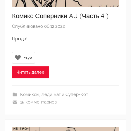
Комикс Соперники AU (Часть 4 )
Опубликовано
06.12.2022
а
в
Прода!
т
о
р
+172
о
м
Читать далее
･ﾟ
H
Комиксы
,
Леди Баг и Супер-Кот
o
15 комментариев
l
l
o
w