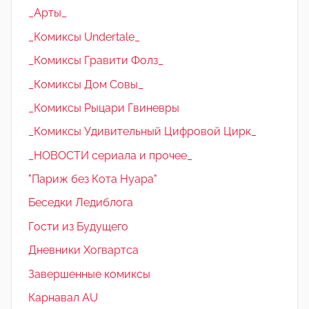
_Арты_
_Комиксы Undertale_
_Комиксы Гравити Фолз_
_Комиксы Дом Совы_
_Комиксы Рыцари Гвиневры
_Комиксы Удивительный Цифровой Цирк_
_НОВОСТИ сериала и прочее_
"Париж без Кота Нуара"
Беседки Ледиблога
Гости из Будущего
Дневники Хогвартса
Завершенные комиксы
Карнавал AU