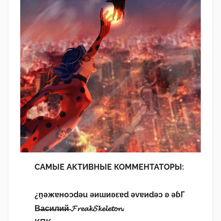
САМЫЕ АКТИВНЫЕ КОММЕНТАТОРЫ:
¿n̯ǝжɐноɔdǝu ǝиɯиʚεɐd ǝvɐиdǝɔ ʚ ǝɓГ
В̶а̶с̶и̶л̶и̶й̶ 𝓕𝓻𝓮𝓪𝓴𝓢𝓴𝓮𝓵𝓮𝓽𝓸𝓷.