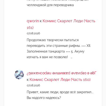
челленджей для переводчика
qworin
к
Комикс Скарлет Леди (Часть
161)
07.08.2026
Продолжаю творчески пытаться
переводить эти странные рифмы. === XII.
Заполненная танцкарта === 5. Акуму
изгнать я вам не позволю! …
¿n̯ǝжɐноɔdǝu ǝиɯиʚεɐd ǝvɐиdǝɔ ʚ ǝɓГ
к
Комикс Скарлет Леди (Часть 160)
07.08.2026
Привет, какие люди, вроде всё закрепил...
Вы надолго надеюсь?