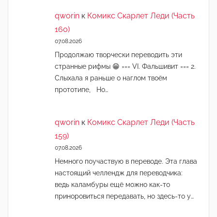
qworin
к
Комикс Скарлет Леди (Часть
160)
07.08.2026
Продолжаю творчески переводить эти
странные рифмы 😁 === VI. Фальшивит === 2.
Слыхала я раньше о наглом твоём
прототипе, Но…
qworin
к
Комикс Скарлет Леди (Часть
159)
07.08.2026
Немного поучаствую в переводе. Эта глава
настоящий челлендж для переводчика:
ведь каламбуры ещё можно как-то
приноровиться передавать, но здесь-то у…