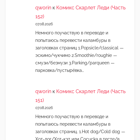
qworin
к
Комикс Скарлет Леди (Часть
152)
07.08.2026
Немного поучаствую в переводе и
попытаюсь перевести каламбуры в
заголовках страниц 1.Popsicle/classical —
эскимо/чукчимо 2.Smoothie/roughie —
смузи/безмузи 3.Parking/parqueen —
парковка/пустырёвка…
qworin
к
Комикс Скарлет Леди (Часть
151)
07.08.2026
Немного поучаствую в переводе и
попытаюсь перевести каламбуры в
заголовках страниц. 1.Hot dog/Cold dog —
Хот-дог/Хот-кэт или Cocucka в тесте/в…