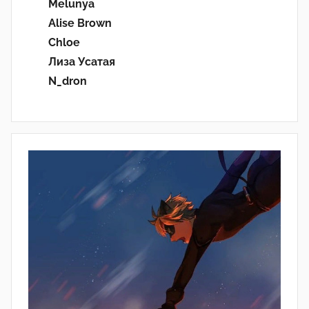
Melunya
Alise Brown
Chloe
Лиза Усатая
N_dron