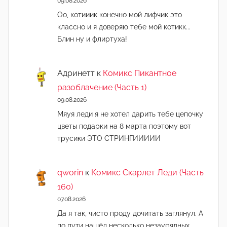
09.08.2026
Оо, котииик конечно мой лифчик это
классно и я доверяю тебе мой котикк...
Блин ну и флиртуха!
Адринетт
к
Комикс Пикантное
разоблачение (Часть 1)
09.08.2026
Мяуя леди я не хотел дарить тебе цепочку
цветы подарки на 8 марта поэтому вот
трусики ЭТО СТРИНГИИИИИ
qworin
к
Комикс Скарлет Леди (Часть
160)
07.08.2026
Да я так, чисто проду дочитать заглянул. А
по пути нашёл несколько незаурядных