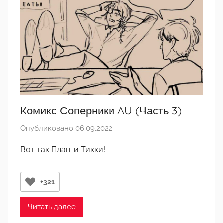
'
°
Комикс Соперники AU (Часть 3)
Опубликовано
06.09.2022
а
в
Вот так Плагг и Тикки!
т
о
р
+321
о
м
Читать далее
･ﾟ