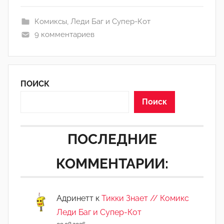
H
Комиксы
,
Леди Баг и Супер-Кот
o
9 комментариев
l
l
o
w
ПОИСК
'
°
Поиск
ПОСЛЕДНИЕ
КОММЕНТАРИИ:
Адринетт
к
Тикки Знает // Комикс
Леди Баг и Супер-Кот