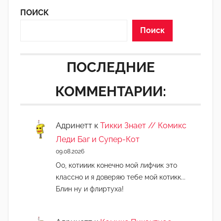
д
ПОИСК
а
к
Поиск
т
о
ПОСЛЕДНИЕ
р
-
КОММЕНТАРИИ:
а
д
м
Адринетт
к
Тикки Знает // Комикс
и
Леди Баг и Супер-Кот
н
09.08.2026
)
Оо, котииик конечно мой лифчик это
классно и я доверяю тебе мой котикк...
Блин ну и флиртуха!