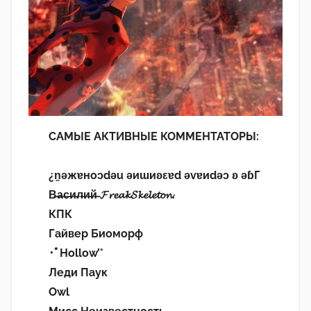
САМЫЕ АКТИВНЫЕ КОММЕНТАТОРЫ:
¿n̯ǝжɐноɔdǝu ǝиɯиʚεɐd ǝvɐиdǝɔ ʚ ǝɓГ
В̶а̶с̶и̶л̶и̶й̶ 𝓕𝓻𝓮𝓪𝓴𝓢𝓴𝓮𝓵𝓮𝓽𝓸𝓷.
КПК
Гайвер Биоморф
･ﾟHollow’°
Леди Паук
Owl