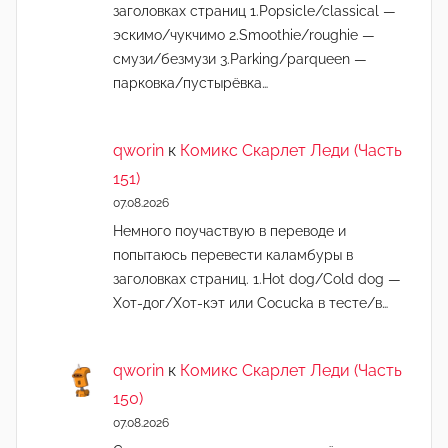
заголовках страниц 1.Popsicle/classical —
эскимо/чукчимо 2.Smoothie/roughie —
смузи/безмузи 3.Parking/parqueen —
парковка/пустырёвка…
qworin
к
Комикс Скарлет Леди (Часть
151)
07.08.2026
Немного поучаствую в переводе и
попытаюсь перевести каламбуры в
заголовках страниц. 1.Hot dog/Cold dog —
Хот-дог/Хот-кэт или Cocucka в тесте/в…
qworin
к
Комикс Скарлет Леди (Часть
150)
07.08.2026