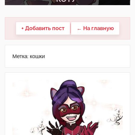
другие.
+ Добавить пост
← На главную
Метка:
кошки