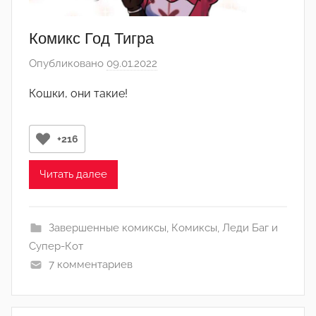
Комикс Год Тигра
Опубликовано
09.01.2022
а
в
Кошки, они такие!
т
о
р
+216
о
м
Читать далее
Л
а
Завершенные комиксы
,
Комиксы
,
Леди Баг и
н
Супер-Кот
а
7 комментариев
(
р
е