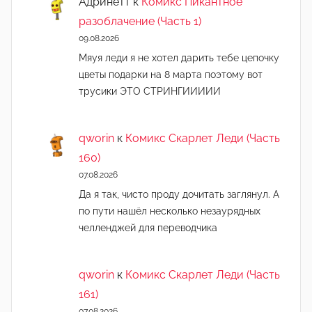
Адринетт
к
Комикс Пикантное
разоблачение (Часть 1)
09.08.2026
Мяуя леди я не хотел дарить тебе цепочку
цветы подарки на 8 марта поэтому вот
трусики ЭТО СТРИНГИИИИИ
qworin
к
Комикс Скарлет Леди (Часть
160)
07.08.2026
Да я так, чисто проду дочитать заглянул. А
по пути нашёл несколько незаурядных
челленджей для переводчика
qworin
к
Комикс Скарлет Леди (Часть
161)
07.08.2026