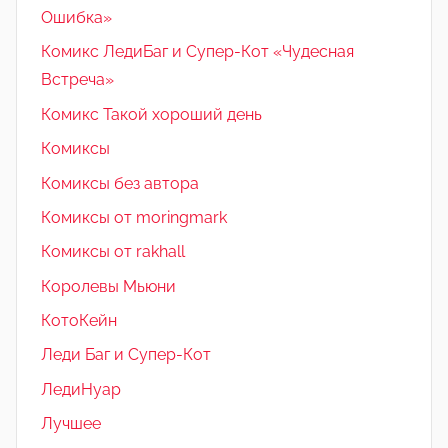
Ошибка»
Комикс ЛедиБаг и Супер-Кот «Чудесная
Встреча»
Комикс Такой хороший день
Комиксы
Комиксы без автора
Комиксы от moringmark
Комиксы от rakhall
Королевы Мьюни
КотоКейн
Леди Баг и Супер-Кот
ЛедиНуар
Лучшее