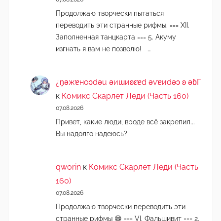
Продолжаю творчески пытаться
переводить эти странные рифмы. === XII.
Заполненная танцкарта === 5. Акуму
изгнать я вам не позволю! …
¿n̯ǝжɐноɔdǝu ǝиɯиʚεɐd ǝvɐиdǝɔ ʚ ǝɓГ
к
Комикс Скарлет Леди (Часть 160)
07.08.2026
Привет, какие люди, вроде всё закрепил...
Вы надолго надеюсь?
qworin
к
Комикс Скарлет Леди (Часть
160)
07.08.2026
Продолжаю творчески переводить эти
странные рифмы 😁 === VI. Фальшивит === 2.