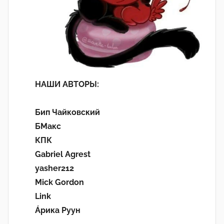
НАШИ АВТОРЫ:
Бип Чайковский
БМакс
КПК
Gabriel Agrest
yasher212
Mick Gordon
Link
Áрика Руун