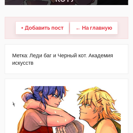
другие.
+ Добавить пост
← На главную
Метка:
Леди баг и Черный кот. Академия
искусств