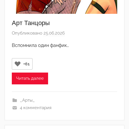
Арт Танцоры
Опубликовано
25.06.2026
а
в
Вспомнила один фанфик…
т
о
р
+61
о
м
Читать далее
Л
а
_Арты_
н
4 комментария
а
(
р