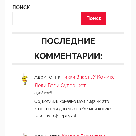
е
ПОИСК
д
а
Поиск
к
т
ПОСЛЕДНИЕ
о
р
КОММЕНТАРИИ:
-
а
д
Адринетт
к
Тикки Знает // Комикс
м
Леди Баг и Супер-Кот
и
09.08.2026
н
Оо, котииик конечно мой лифчик это
)
классно и я доверяю тебе мой котикк...
Блин ну и флиртуха!