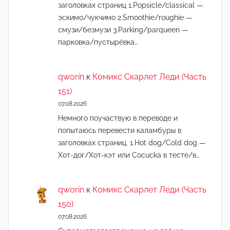
заголовках страниц 1.Popsicle/classical —
эскимо/чукчимо 2.Smoothie/roughie —
смузи/безмузи 3.Parking/parqueen —
парковка/пустырёвка…
qworin
к
Комикс Скарлет Леди (Часть
151)
07.08.2026
Немного поучаствую в переводе и
попытаюсь перевести каламбуры в
заголовках страниц. 1.Hot dog/Cold dog —
Хот-дог/Хот-кэт или Cocucka в тесте/в…
qworin
к
Комикс Скарлет Леди (Часть
150)
07.08.2026