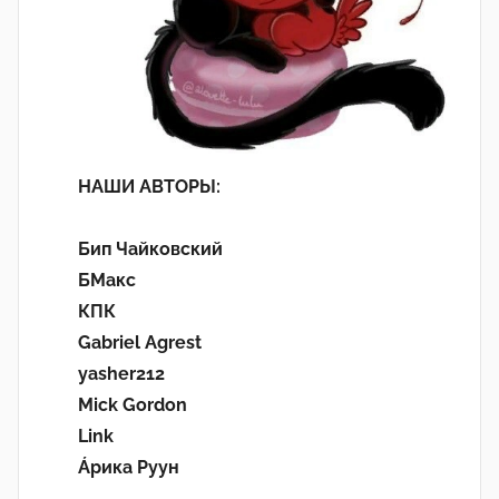
НАШИ АВТОРЫ:
Бип Чайковский
БМакс
КПК
Gabriel Agrest
yasher212
Mick Gordon
Link
Áрика Руун