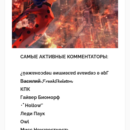
САМЫЕ АКТИВНЫЕ КОММЕНТАТОРЫ:
¿n̯ǝжɐноɔdǝu ǝиɯиʚεɐd ǝvɐиdǝɔ ʚ ǝɓГ
В̶а̶с̶и̶л̶и̶й̶ 𝓕𝓻𝓮𝓪𝓴𝓢𝓴𝓮𝓵𝓮𝓽𝓸𝓷.
КПК
Гайвер Биоморф
･ﾟHollow’°
Леди Паук
Owl
Мисс Неизвестность