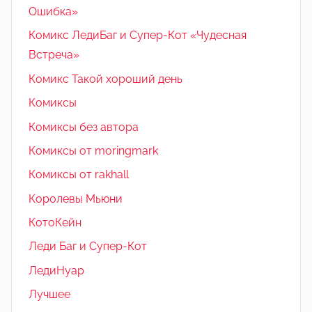
Ошибка»
Комикс ЛедиБаг и Супер-Кот «Чудесная
Встреча»
Комикс Такой хороший день
Комиксы
Комиксы без автора
Комиксы от moringmark
Комиксы от rakhall
Королевы Мьюни
КотоКейн
Леди Баг и Супер-Кот
ЛедиНуар
Лучшее