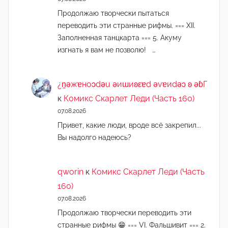
Продолжаю творчески пытаться
переводить эти странные рифмы. === XII.
Заполненная танцкарта === 5. Акуму
изгнать я вам не позволю! …
¿n̯ǝжɐноɔdǝu ǝиɯиʚεɐd ǝvɐиdǝɔ ʚ ǝɓГ
к
Комикс Скарлет Леди (Часть 160)
07.08.2026
Привет, какие люди, вроде всё закрепил...
Вы надолго надеюсь?
qworin
к
Комикс Скарлет Леди (Часть
160)
07.08.2026
Продолжаю творчески переводить эти
странные рифмы 😁 === VI. Фальшивит === 2.