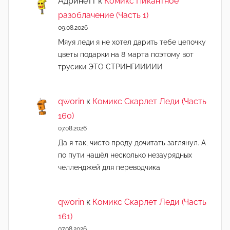
Адринетт
к
Комикс Пикантное
разоблачение (Часть 1)
09.08.2026
Мяуя леди я не хотел дарить тебе цепочку
цветы подарки на 8 марта поэтому вот
трусики ЭТО СТРИНГИИИИИ
qworin
к
Комикс Скарлет Леди (Часть
160)
07.08.2026
Да я так, чисто проду дочитать заглянул. А
по пути нашёл несколько незаурядных
челленджей для переводчика
qworin
к
Комикс Скарлет Леди (Часть
161)
07.08.2026