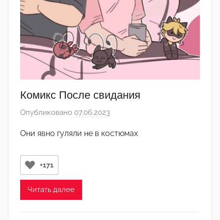
к
т
о
р
-
а
д
м
Комикс После свидания
и
Опубликовано
07.06.2023
а
н
в
)
Они явно гуляли не в костюмах
т
о
р
+171
о
м
Читать далее
Л
а