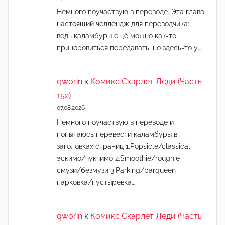
Немного поучаствую в переводе. Эта глава
настоящий челлендж для переводчика:
ведь каламбуры ещё можно как-то
приноровиться передавать, но здесь-то у…
qworin
к
Комикс Скарлет Леди (Часть
152)
07.08.2026
Немного поучаствую в переводе и
попытаюсь перевести каламбуры в
заголовках страниц 1.Popsicle/classical —
эскимо/чукчимо 2.Smoothie/roughie —
смузи/безмузи 3.Parking/parqueen —
парковка/пустырёвка…
qworin
к
Комикс Скарлет Леди (Часть