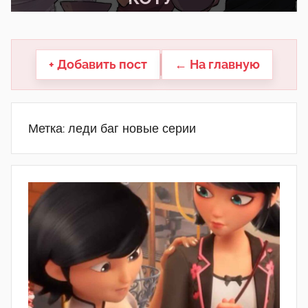
другие.
+ Добавить пост
← На главную
Метка:
леди баг новые серии