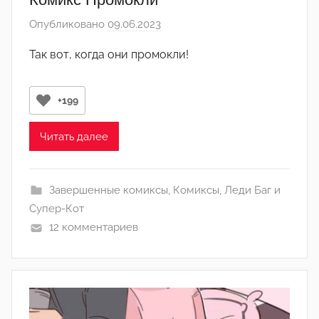
и
Опубликовано
09.06.2023
а
н
в
)
Так вот, когда они промокли!
т
о
р
+199
о
м
Читать далее
Л
а
Завершенные комиксы
,
Комиксы
,
Леди Баг и
н
Супер-Кот
а
12 комментариев
(
р
е
д
а