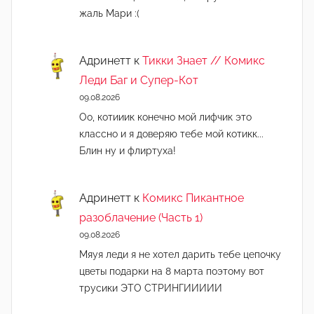
жаль Мари :(
Адринетт
к
Тикки Знает // Комикс
Леди Баг и Супер-Кот
09.08.2026
Оо, котииик конечно мой лифчик это
классно и я доверяю тебе мой котикк...
Блин ну и флиртуха!
Адринетт
к
Комикс Пикантное
разоблачение (Часть 1)
09.08.2026
Мяуя леди я не хотел дарить тебе цепочку
цветы подарки на 8 марта поэтому вот
трусики ЭТО СТРИНГИИИИИ