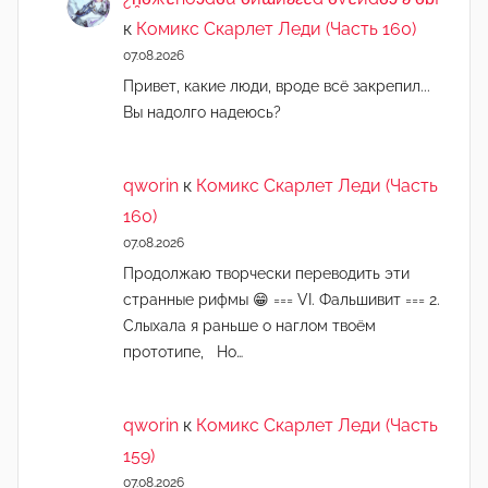
к
Комикс Скарлет Леди (Часть 160)
07.08.2026
Привет, какие люди, вроде всё закрепил...
Вы надолго надеюсь?
qworin
к
Комикс Скарлет Леди (Часть
160)
07.08.2026
Продолжаю творчески переводить эти
странные рифмы 😁 === VI. Фальшивит === 2.
Слыхала я раньше о наглом твоём
прототипе, Но…
qworin
к
Комикс Скарлет Леди (Часть
159)
07.08.2026