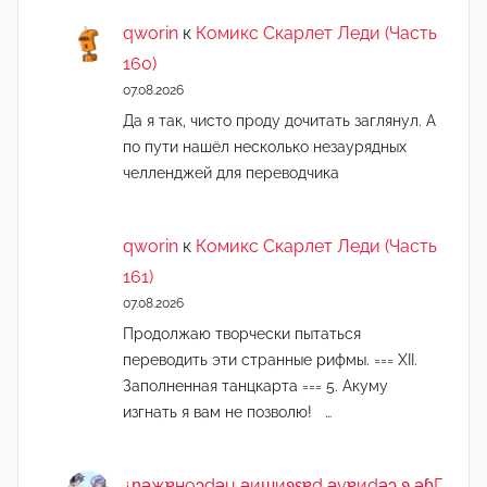
qworin
к
Комикс Скарлет Леди (Часть
160)
07.08.2026
Да я так, чисто проду дочитать заглянул. А
по пути нашёл несколько незаурядных
челленджей для переводчика
qworin
к
Комикс Скарлет Леди (Часть
161)
07.08.2026
Продолжаю творчески пытаться
переводить эти странные рифмы. === XII.
Заполненная танцкарта === 5. Акуму
изгнать я вам не позволю! …
¿n̯ǝжɐноɔdǝu ǝиɯиʚεɐd ǝvɐиdǝɔ ʚ ǝɓГ