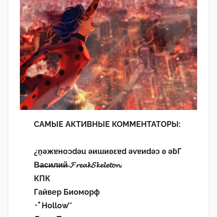
САМЫЕ АКТИВНЫЕ КОММЕНТАТОРЫ:
¿n̯ǝжɐноɔdǝu ǝиɯиʚεɐd ǝvɐиdǝɔ ʚ ǝɓГ
В̶а̶с̶и̶л̶и̶й̶ 𝓕𝓻𝓮𝓪𝓴𝓢𝓴𝓮𝓵𝓮𝓽𝓸𝓷.
КПК
Гайвер Биоморф
･ﾟHollow’°