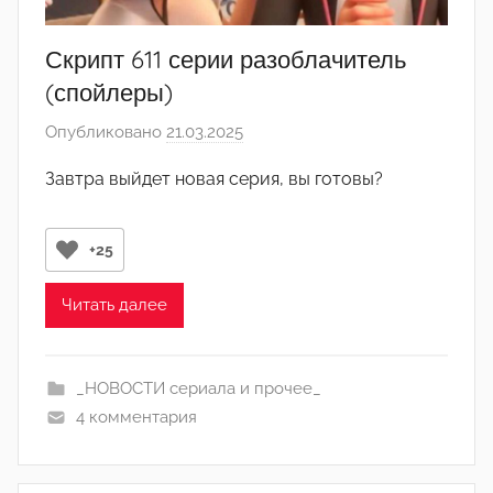
Скрипт 611 серии разоблачитель
(спойлеры)
Опубликовано
21.03.2025
а
в
Завтра выйдет новая серия, вы готовы?
т
о
р
+25
о
м
Читать далее
Л
а
_НОВОСТИ сериала и прочее_
н
4 комментария
а
(
р