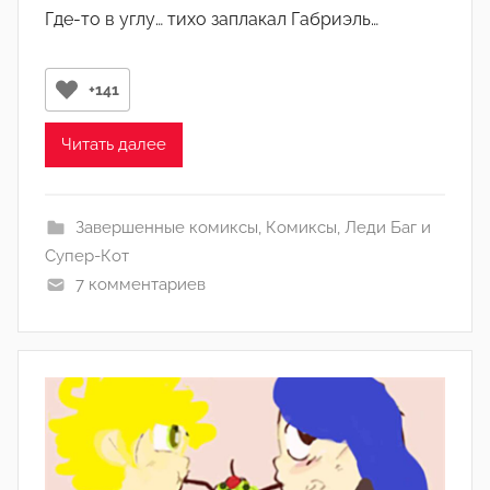
в
)
Где-то в углу… тихо заплакал Габриэль…
т
о
р
+141
о
м
Читать далее
Л
а
Завершенные комиксы
,
Комиксы
,
Леди Баг и
н
Супер-Кот
а
7 комментариев
(
р
е
д
а
к
т
о