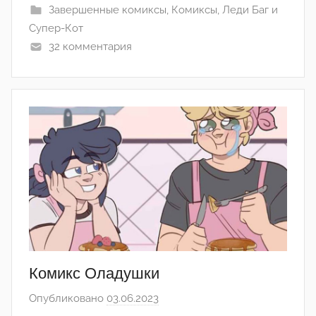
Завершенные комиксы
,
Комиксы
,
Леди Баг и
н
Супер-Кот
а
32 комментария
(
р
е
д
а
к
т
о
р
-
а
д
м
Комикс Оладушки
и
Опубликовано
03.06.2023
а
н