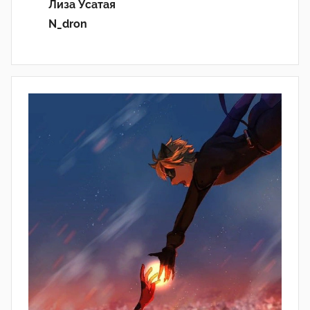
Лиза Усатая
N_dron