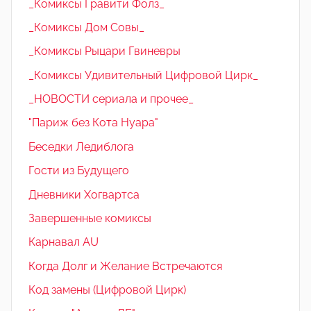
_Комиксы Гравити Фолз_
_Комиксы Дом Совы_
_Комиксы Рыцари Гвиневры
_Комиксы Удивительный Цифровой Цирк_
_НОВОСТИ сериала и прочее_
"Париж без Кота Нуара"
Беседки Ледиблога
Гости из Будущего
Дневники Хогвартса
Завершенные комиксы
Карнавал AU
Когда Долг и Желание Встречаются
Код замены (Цифровой Цирк)