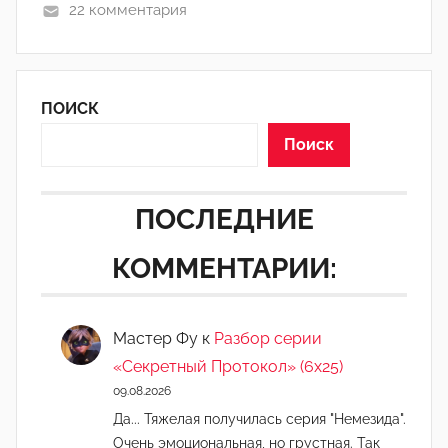
22 комментария
ё
м
ПОИСК
Поиск
ПОСЛЕДНИЕ
КОММЕНТАРИИ:
Мастер Фу
к
Разбор серии
«Секретный Протокол» (6х25)
09.08.2026
Да... Тяжелая получилась серия "Немезида".
Очень эмоциональная, но грустная. Так