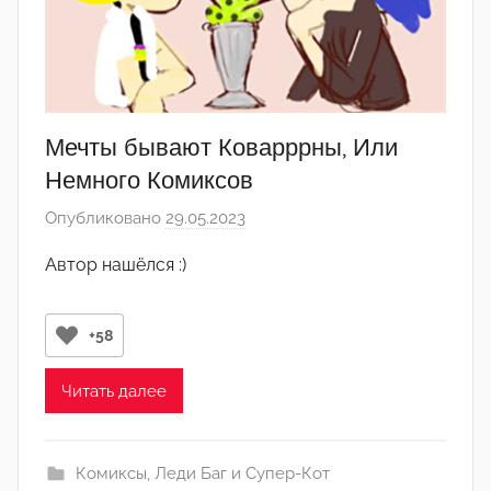
р
-
а
д
м
Мечты бывают Коварррны, Или
и
Немного Комиксов
н
Опубликовано
29.05.2023
а
)
в
Автор нашёлся :)
т
о
р
+58
о
м
Читать далее
А
р
Комиксы
,
Леди Баг и Супер-Кот
т