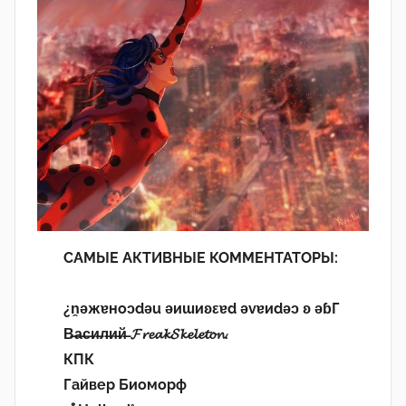
САМЫЕ АКТИВНЫЕ КОММЕНТАТОРЫ:
¿n̯ǝжɐноɔdǝu ǝиɯиʚεɐd ǝvɐиdǝɔ ʚ ǝɓГ
В̶а̶с̶и̶л̶и̶й̶ 𝓕𝓻𝓮𝓪𝓴𝓢𝓴𝓮𝓵𝓮𝓽𝓸𝓷.
КПК
Гайвер Биоморф