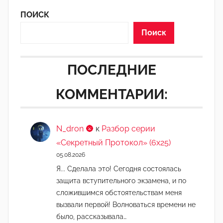
2
ПОИСК
1
2
Поиск
ПОСЛЕДНИЕ
КОММЕНТАРИИ:
N_dron 🌚
к
Разбор серии
«Секретный Протокол» (6х25)
05.08.2026
Я... Сделала это! Сегодня состоялась
защита вступительного экзамена, и по
сложившимся обстоятельствам меня
вызвали первой! Волноваться времени не
было, рассказывала…