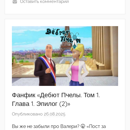
e
Оставить комментарий
r
2
1
2
Фанфик «Дебют Пчелы. Том 1.
Глава 1. Эпилог (2)»
Опубликовано
26.08.2025
а
в
Вы же не забыли про Валери? 🤫 «Пост за
т