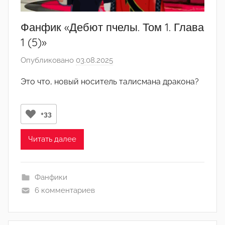
Фанфик «Дебют пчелы. Том 1. Глава
1 (5)»
Опубликовано
03.08.2025
а
в
Это что, новый носитель талисмана дракона?
т
о
р
+33
о
м
Читать далее
y
a
Фанфики
s
6 комментариев
h
e
r