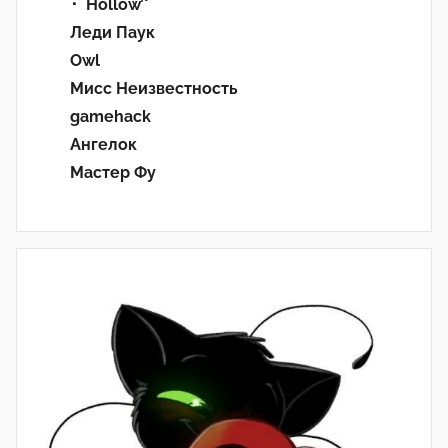
･ﾟHollow’°
Леди Паук
Owl
Мисс Неизвестность
gamehack
Ангелок
Мастер Фу