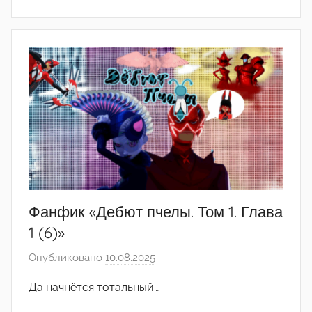
e
r
2
1
2
Фанфик «Дебют пчелы. Том 1. Глава
1 (6)»
Опубликовано
10.08.2025
а
в
Да начнётся тотальный…
т
о