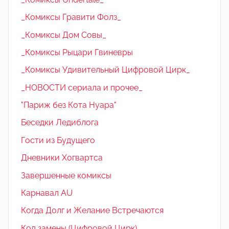
_Комиксы Гравити Фолз_
_Комиксы Дом Совы_
_Комиксы Рыцари Гвиневры
_Комиксы Удивительный Цифровой Цирк_
_НОВОСТИ сериала и прочее_
"Париж без Кота Нуара"
Беседки Ледиблога
Гости из Будущего
Дневники Хогвартса
Завершенные комиксы
Карнавал AU
Когда Долг и Желание Встречаются
Код замены (Цифровой Цирк)