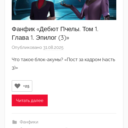
Фанфик «Дебют Пчелы. Том 1.
Глава 1. Эпилог (3)»
Опубликовано
31.08.2025
а
в
Что такое блок-акумы? «Пост за кадром (часть
т
3)»
о
р
о
+25
м
y
Читать далее
a
s
h
Фанфики