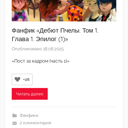
Фанфик «Дебют Пчелы. Том 1.
Глава 1. Эпилог (1)»
Опубликовано
18.08.2025
а
в
«Пост за кадром (часть 1)»
т
о
р
+26
о
м
Читать далее
y
a
Фанфики
s
2 комментария
h