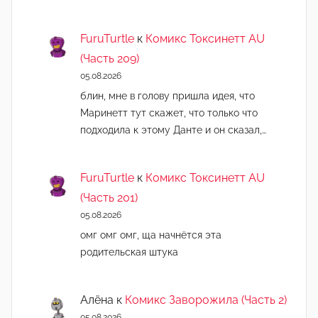
FuruTurtle
к
Комикс Токсинетт AU
(Часть 209)
05.08.2026
блин, мне в голову пришла идея, что
Маринетт тут скажет, что только что
подходила к этому Данте и он сказал,…
FuruTurtle
к
Комикс Токсинетт AU
(Часть 201)
05.08.2026
омг омг омг, ща начнëтся эта
родительская штука
Алёна
к
Комикс Заворожила (Часть 2)
05.08.2026