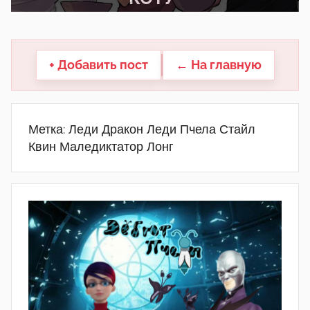
другие.
+ Добавить пост
← На главную
Метка:
Леди Дракон Леди Пчела Стайл
Квин Маледиктатор Лонг