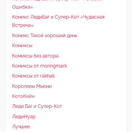
Ошибка»
Комикс ЛедиБаг и Супер-Кот «Чудесная
Встреча»
Комикс Такой хороший день
Комиксы
Комиксы без автора
Комиксы от moringmark
Комиксы от rakhall
Королевы Мьюни
КотоКейн
Леди Баг и Супер-Кот
ЛедиНуар
Лучшее