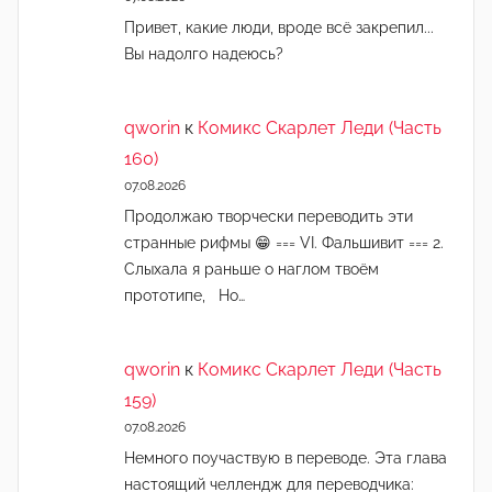
Привет, какие люди, вроде всё закрепил...
Вы надолго надеюсь?
qworin
к
Комикс Скарлет Леди (Часть
160)
07.08.2026
Продолжаю творчески переводить эти
странные рифмы 😁 === VI. Фальшивит === 2.
Слыхала я раньше о наглом твоём
прототипе, Но…
qworin
к
Комикс Скарлет Леди (Часть
159)
07.08.2026
Немного поучаствую в переводе. Эта глава
настоящий челлендж для переводчика: