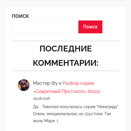
е
д
ПОИСК
а
к
Поиск
т
о
ПОСЛЕДНИЕ
р
-
КОММЕНТАРИИ:
а
д
м
Мастер Фу
к
Разбор серии
и
«Секретный Протокол» (6х25)
н
09.08.2026
)
Да... Тяжелая получилась серия "Немезида".
Очень эмоциональная, но грустная. Так
жаль Мари :(