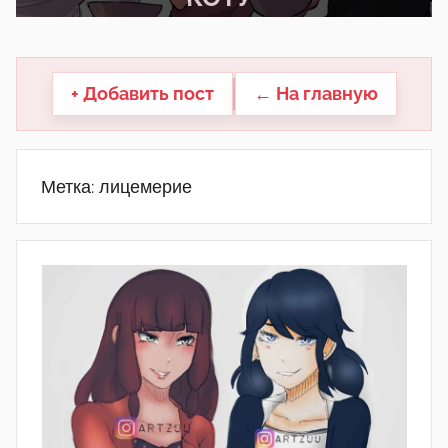
другие.
+ Добавить пост
← На главную
Метка:
лицемерие