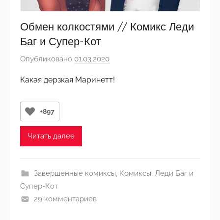
Обмен колкостями // Комикс Леди
Баг и Супер-Кот
Опубликовано
01.03.2020
а
в
Какая дерзкая Маринетт!
т
о
р
+897
о
м
Читать далее
Л
а
Завершенные комиксы
,
Комиксы
,
Леди Баг и
н
Супер-Кот
а
29 комментариев
(
р