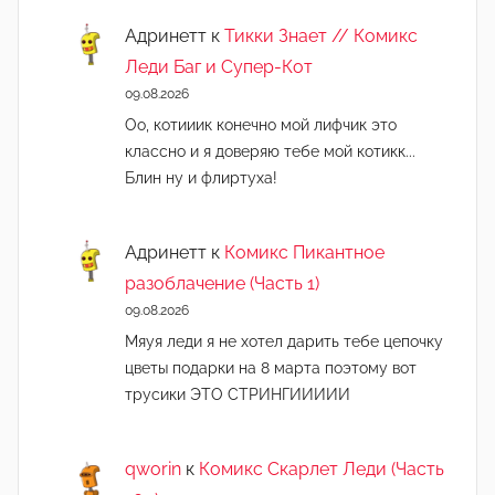
Адринетт
к
Тикки Знает // Комикс
Леди Баг и Супер-Кот
09.08.2026
Оо, котииик конечно мой лифчик это
классно и я доверяю тебе мой котикк...
Блин ну и флиртуха!
Адринетт
к
Комикс Пикантное
разоблачение (Часть 1)
09.08.2026
Мяуя леди я не хотел дарить тебе цепочку
цветы подарки на 8 марта поэтому вот
трусики ЭТО СТРИНГИИИИИ
qworin
к
Комикс Скарлет Леди (Часть