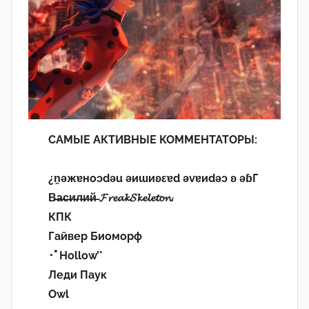
САМЫЕ АКТИВНЫЕ КОММЕНТАТОРЫ:
¿n̯ǝжɐноɔdǝu ǝиɯиʚεɐd ǝvɐиdǝɔ ʚ ǝɓГ
В̶а̶с̶и̶л̶и̶й̶ 𝓕𝓻𝓮𝓪𝓴𝓢𝓴𝓮𝓵𝓮𝓽𝓸𝓷.
КПК
Гайвер Биоморф
･ﾟHollow’°
Леди Паук
Owl