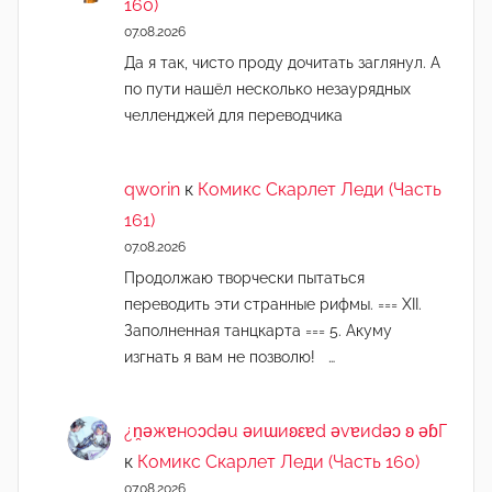
160)
07.08.2026
Да я так, чисто проду дочитать заглянул. А
по пути нашёл несколько незаурядных
челленджей для переводчика
qworin
к
Комикс Скарлет Леди (Часть
161)
07.08.2026
Продолжаю творчески пытаться
переводить эти странные рифмы. === XII.
Заполненная танцкарта === 5. Акуму
изгнать я вам не позволю! …
¿n̯ǝжɐноɔdǝu ǝиɯиʚεɐd ǝvɐиdǝɔ ʚ ǝɓГ
к
Комикс Скарлет Леди (Часть 160)
07.08.2026