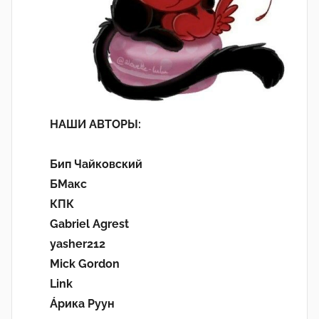
НАШИ АВТОРЫ:
Бип Чайковский
БМакс
КПК
Gabriel Agrest
yasher212
Mick Gordon
Link
Áрика Руун