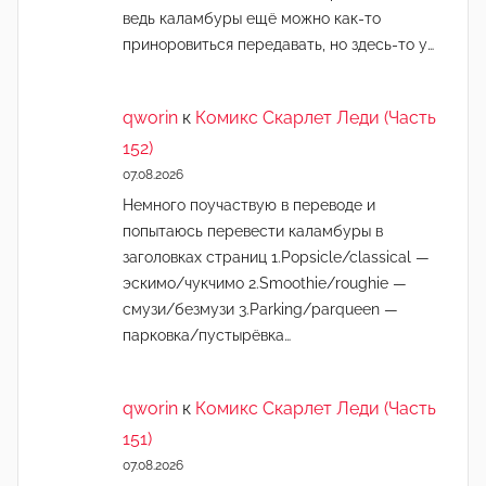
ведь каламбуры ещё можно как-то
приноровиться передавать, но здесь-то у…
qworin
к
Комикс Скарлет Леди (Часть
152)
07.08.2026
Немного поучаствую в переводе и
попытаюсь перевести каламбуры в
заголовках страниц 1.Popsicle/classical —
эскимо/чукчимо 2.Smoothie/roughie —
смузи/безмузи 3.Parking/parqueen —
парковка/пустырёвка…
qworin
к
Комикс Скарлет Леди (Часть
151)
07.08.2026