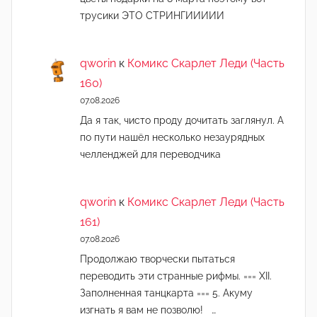
трусики ЭТО СТРИНГИИИИИ
qworin
к
Комикс Скарлет Леди (Часть
160)
07.08.2026
Да я так, чисто проду дочитать заглянул. А
по пути нашёл несколько незаурядных
челленджей для переводчика
qworin
к
Комикс Скарлет Леди (Часть
161)
07.08.2026
Продолжаю творчески пытаться
переводить эти странные рифмы. === XII.
Заполненная танцкарта === 5. Акуму
изгнать я вам не позволю! …