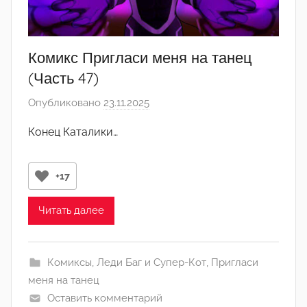
а
д
м
Комикс Пригласи меня на танец
и
(Часть 47)
н
Опубликовано
23.11.2025
а
)
в
Конец Каталики…
т
о
р
+17
о
м
Читать далее
Л
а
Комиксы
,
Леди Баг и Супер-Кот
,
Пригласи
н
меня на танец
а
Оставить комментарий
(