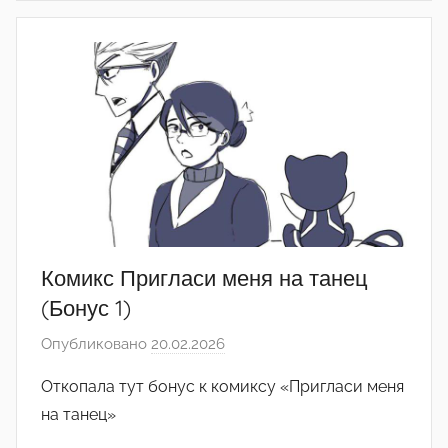
е
д
а
к
т
о
р
-
а
д
м
Комикс Пригласи меня на танец
и
(Бонус 1)
н
Опубликовано
20.02.2026
а
)
в
Откопала тут бонус к комиксу «Пригласи меня
т
на танец»
о
р