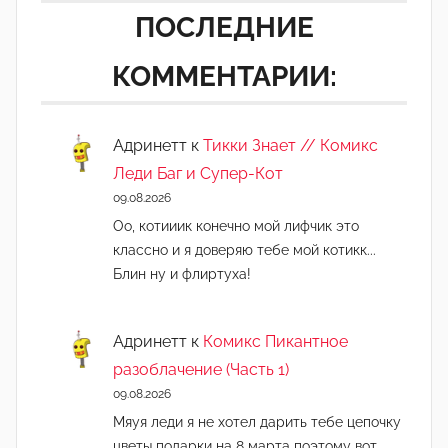
ПОСЛЕДНИЕ
а
д
КОММЕНТАРИИ:
м
и
н
Адринетт
к
Тикки Знает // Комикс
)
Леди Баг и Супер-Кот
09.08.2026
Оо, котииик конечно мой лифчик это
классно и я доверяю тебе мой котикк...
Блин ну и флиртуха!
Адринетт
к
Комикс Пикантное
разоблачение (Часть 1)
09.08.2026
Мяуя леди я не хотел дарить тебе цепочку
цветы подарки на 8 марта поэтому вот