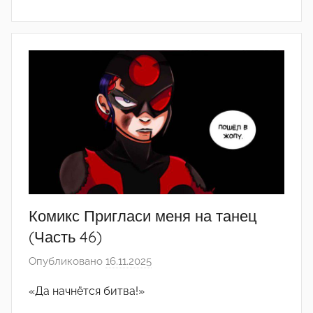
р
е
д
а
к
т
о
р
-
а
д
м
Комикс Пригласи меня на танец
и
(Часть 46)
н
Опубликовано
16.11.2025
а
)
в
«Да начнётся битва!»
т