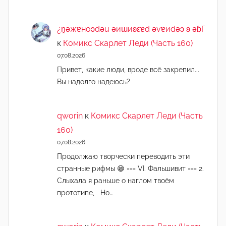
¿n̯ǝжɐноɔdǝu ǝиɯиʚεɐd ǝvɐиdǝɔ ʚ ǝɓГ
к
Комикс Скарлет Леди (Часть 160)
07.08.2026
Привет, какие люди, вроде всё закрепил...
Вы надолго надеюсь?
qworin
к
Комикс Скарлет Леди (Часть
160)
07.08.2026
Продолжаю творчески переводить эти
странные рифмы 😁 === VI. Фальшивит === 2.
Слыхала я раньше о наглом твоём
прототипе, Но…