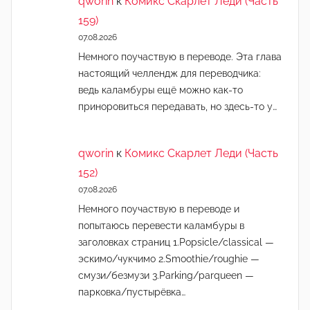
qworin
к
Комикс Скарлет Леди (Часть
159)
07.08.2026
Немного поучаствую в переводе. Эта глава
настоящий челлендж для переводчика:
ведь каламбуры ещё можно как-то
приноровиться передавать, но здесь-то у…
qworin
к
Комикс Скарлет Леди (Часть
152)
07.08.2026
Немного поучаствую в переводе и
попытаюсь перевести каламбуры в
заголовках страниц 1.Popsicle/classical —
эскимо/чукчимо 2.Smoothie/roughie —
смузи/безмузи 3.Parking/parqueen —
парковка/пустырёвка…