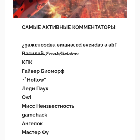
САМЫЕ АКТИВНЫЕ КОММЕНТАТОРЫ:
¿n̯ǝжɐноɔdǝu ǝиɯиʚεɐd ǝvɐиdǝɔ ʚ ǝɓГ
В̶а̶с̶и̶л̶и̶й̶ 𝓕𝓻𝓮𝓪𝓴𝓢𝓴𝓮𝓵𝓮𝓽𝓸𝓷.
КПК
Гайвер Биоморф
･ﾟHollow’°
Леди Паук
Owl
Мисс Неизвестность
gamehack
Ангелок
Мастер Фу