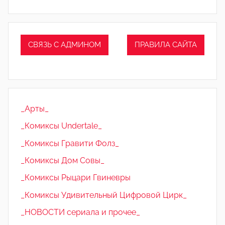
СВЯЗЬ С АДМИНОМ
ПРАВИЛА САЙТА
_Арты_
_Комиксы Undertale_
_Комиксы Гравити Фолз_
_Комиксы Дом Совы_
_Комиксы Рыцари Гвиневры
_Комиксы Удивительный Цифровой Цирк_
_НОВОСТИ сериала и прочее_