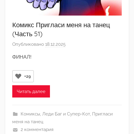
д
м
и
Комикс Пригласи меня на танец
н
(Часть 51)
)
Опубликовано
18.12.2025
а
в
ФИНАЛ!
т
о
р
+29
о
м
Читать далее
Л
а
Комиксы
,
Леди Баг и Супер-Кот
,
Пригласи
н
меня на танец
а
2 комментария
(