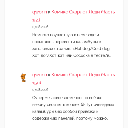
qworin
к
Комикс Скарлет Леди (Часть
151)
07.08.2026
Немного поучаствую в переводе и
попытаюсь перевести каламбуры в
заголовках страниц. 1.Hot dog/Cold dog —
Хот-дог/Хот-кэт или Cocucka в тесте/в…
qworin
к
Комикс Скарлет Леди (Часть
150)
07.08.2026
Супермегасвоевременно, но всё же
вверну свои пять копеек 😁 Тут очевидные
каламбуры без особой привязки к
содержанию панелей, поэтому можно…