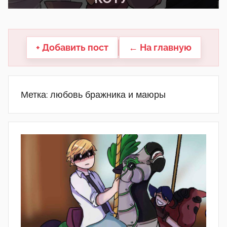
другие.
+ Добавить пост
← На главную
Метка:
любовь бражника и маюры