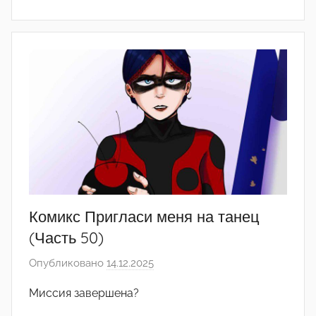
р
е
д
а
к
т
о
р
-
а
д
м
Комикс Пригласи меня на танец
и
(Часть 50)
н
Опубликовано
14.12.2025
а
)
в
Миссия завершена?
т