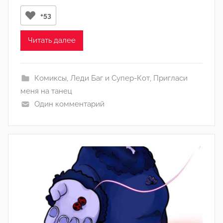
о
+53
м
Л
Читать далее
а
н
а
Комиксы
,
Леди Баг и Супер-Кот
,
Пригласи
(
меня на танец
р
Один комментарий
е
д
а
к
т
о
р
-
а