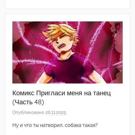
р
е
д
а
к
т
о
р
-
а
д
м
Комикс Пригласи меня на танец
и
(Часть 48)
н
Опубликовано
26.11.2025
а
)
в
Ну и что ты натворил, собака такая?
т