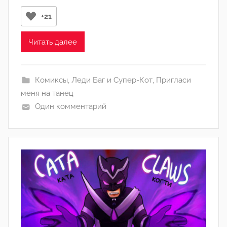
о
р
+21
о
м
Читать далее
Л
а
Комиксы
,
Леди Баг и Супер-Кот
,
Пригласи
н
меня на танец
а
Один комментарий
(
р
е
д
а
к
т
о
р
-