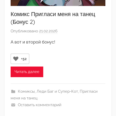
Комикс Пригласи меня на танец
(Бонус 2)
Опубликовано
21.02.2026
а
в
А вот и второй бонус!
т
о
р
+52
о
м
Читать далее
Л
а
Комиксы
,
Леди Баг и Супер-Кот
,
Пригласи
н
меня на танец
а
Оставить комментарий
(
р