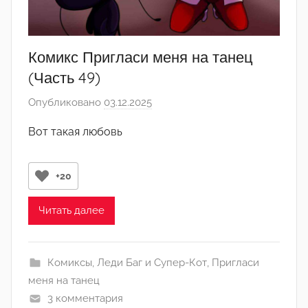
а
д
м
Комикс Пригласи меня на танец
и
(Часть 49)
н
Опубликовано
03.12.2025
а
)
в
Вот такая любовь
т
о
р
+20
о
м
Читать далее
Л
а
Комиксы
,
Леди Баг и Супер-Кот
,
Пригласи
н
меня на танец
а
3 комментария
(