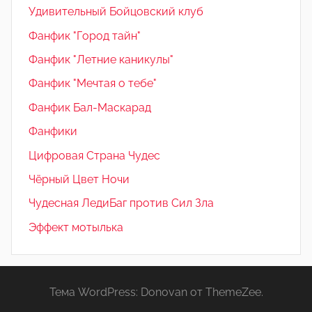
Удивительный Бойцовский клуб
Фанфик "Город тайн"
Фанфик "Летние каникулы"
Фанфик "Мечтая о тебе"
Фанфик Бал-Маскарад
Фанфики
Цифровая Страна Чудес
Чёрный Цвет Ночи
Чудесная ЛедиБаг против Сил Зла
Эффект мотылька
Тема WordPress: Donovan от ThemeZee.