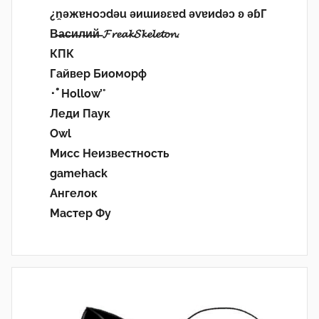
¿n̯ǝжɐноɔdǝu ǝиɯиʚεɐd ǝvɐиdǝɔ ʚ ǝɓГ
В̶а̶с̶и̶л̶и̶й̶ 𝓕𝓻𝓮𝓪𝓴𝓢𝓴𝓮𝓵𝓮𝓽𝓸𝓷.
КПК
Гайвер Биоморф
･ﾟHollow’°
Леди Паук
Owl
Мисс Неизвестность
gamehack
Ангелок
Мастер Фу