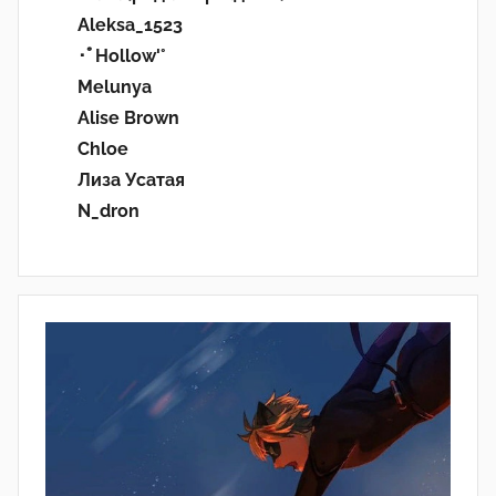
Aleksa_1523
･ﾟHollow'°
Melunya
Alise Brown
Chloe
Лиза Усатая
N_dron