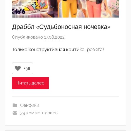
Драббл «Судьбоносная ночевка»
Опубликовано
17.08.2022
а
в
Только конструктивная критика, ребята!
т
о
р
+38
о
м
Читать далее
V
a
Фанфики
r
39 комментариев
b
a
r