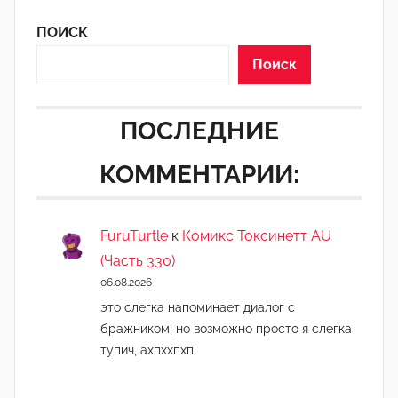
i
ПОИСК
s
k
Поиск
a
ПОСЛЕДНИЕ
КОММЕНТАРИИ:
FuruTurtle
к
Комикс Токсинетт AU
(Часть 330)
06.08.2026
это слегка напоминает диалог с
бражником, но возможно просто я слегка
тупич, ахпххпхп