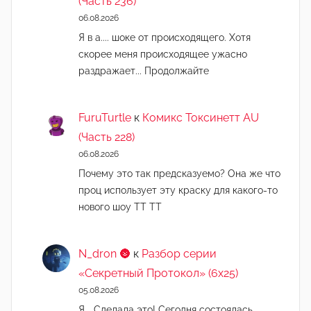
(Часть 236)
06.08.2026
Я в а.... шоке от происходящего. Хотя
скорее меня происходящее ужасно
раздражает... Продолжайте
FuruTurtle
к
Комикс Токсинетт AU
(Часть 228)
06.08.2026
Почему это так предсказуемо? Она же что
проц использует эту краску для какого-то
нового шоу ТТ ТТ
N_dron 🌚
к
Разбор серии
«Секретный Протокол» (6х25)
05.08.2026
Я... Сделала это! Сегодня состоялась