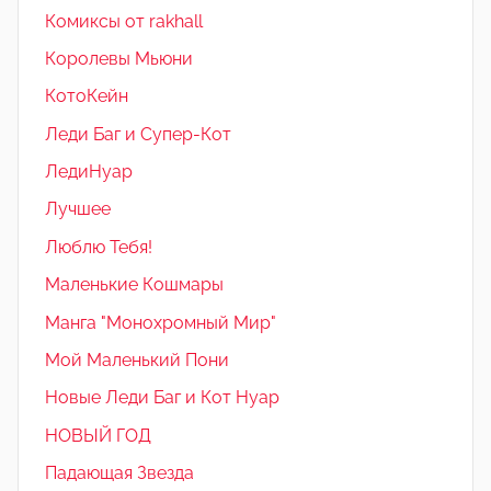
Комиксы от rakhall
Королевы Мьюни
КотоКейн
Леди Баг и Супер-Кот
ЛедиНуар
Лучшее
Люблю Тебя!
Маленькие Кошмары
Манга "Монохромный Мир"
Мой Маленький Пони
Новые Леди Баг и Кот Нуар
НОВЫЙ ГОД
Падающая Звезда