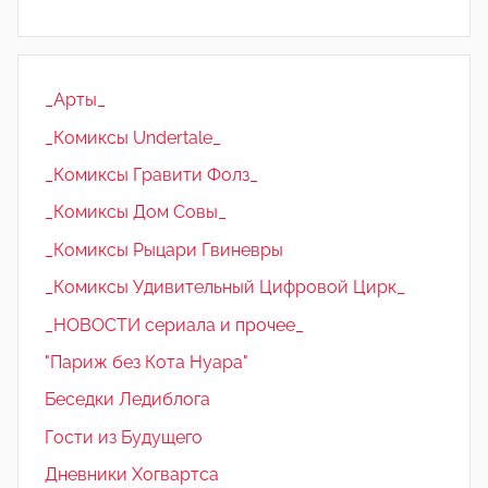
_Арты_
_Комиксы Undertale_
_Комиксы Гравити Фолз_
_Комиксы Дом Совы_
_Комиксы Рыцари Гвиневры
_Комиксы Удивительный Цифровой Цирк_
_НОВОСТИ сериала и прочее_
"Париж без Кота Нуара"
Беседки Ледиблога
Гости из Будущего
Дневники Хогвартса