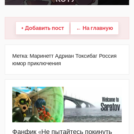
другие.
+ Добавить пост
← На главную
Метка:
Маринетт Адриан Токсибаг Россия
юмор приключения
Фанфик «Не пытайтесь покинуть