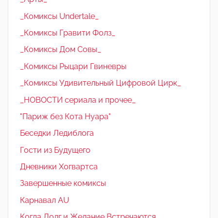
_Комиксы Undertale_
_Комиксы Гравити Фолз_
_Комиксы Дом Совы_
_Комиксы Рыцари Гвиневры
_Комиксы Удивительный Цифровой Цирк_
_НОВОСТИ сериала и прочее_
"Париж без Кота Нуара"
Беседки Ледиблога
Гости из Будущего
Дневники Хогвартса
Завершенные комиксы
Карнавал AU
Когда Долг и Желание Встречаются