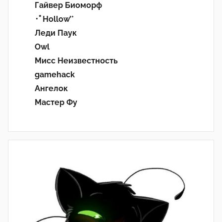
Гайвер Биоморф
･ﾟHollow’°
Леди Паук
Owl
Мисс Неизвестность
gamehack
Ангелок
Мастер Фу