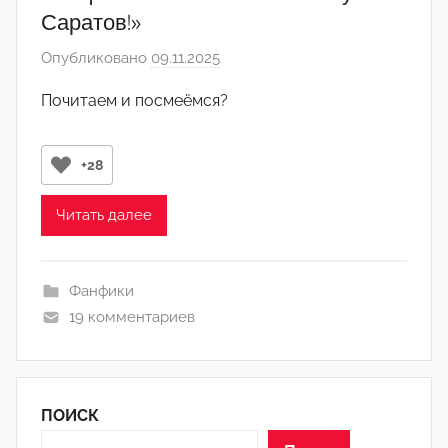
Саратов!»
Опубликовано
09.11.2025
а
в
Почитаем и посмеёмся?
т
о
р
+28
о
м
Читать далее
А
р
Фанфики
т
19 комментариев
ё
м
ПОИСК