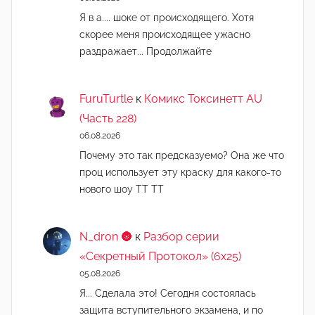
Я в а.... шоке от происходящего. Хотя
скорее меня происходящее ужасно
раздражает... Продолжайте
FuruTurtle
к
Комикс Токсинетт AU
(Часть 228)
06.08.2026
Почему это так предсказуемо? Она же что
проц использует эту краску для какого-то
нового шоу ТТ ТТ
N_dron 🌚
к
Разбор серии
«Секретный Протокол» (6х25)
05.08.2026
Я... Сделала это! Сегодня состоялась
защита вступительного экзамена, и по