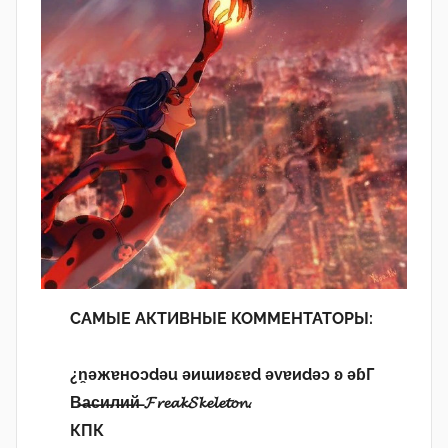
САМЫЕ АКТИВНЫЕ КОММЕНТАТОРЫ:
¿n̯ǝжɐноɔdǝu ǝиɯиʚεɐd ǝvɐиdǝɔ ʚ ǝɓГ
В̶а̶с̶и̶л̶и̶й̶ 𝓕𝓻𝓮𝓪𝓴𝓢𝓴𝓮𝓵𝓮𝓽𝓸𝓷.
КПК