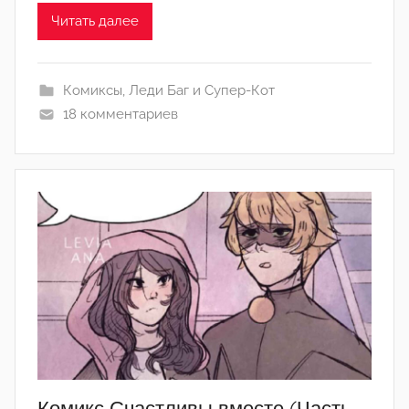
м
Читать далее
Л
а
Комиксы
,
Леди Баг и Супер-Кот
н
18 комментариев
а
(
р
е
д
а
к
т
о
р
-
а
д
Комикс Счастливы вместе (Часть