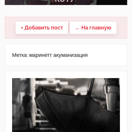
другие.
+ Добавить пост
← На главную
Метка:
маринетт акуманизация