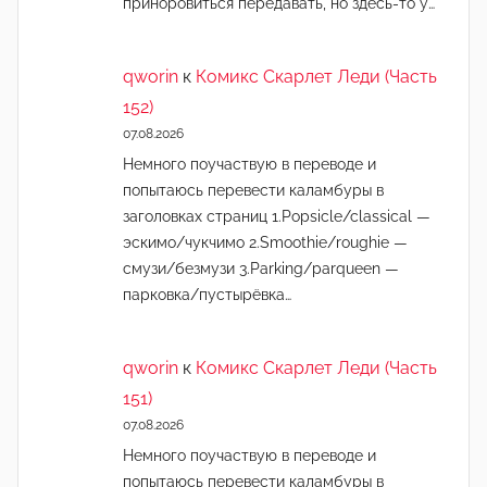
приноровиться передавать, но здесь-то у…
qworin
к
Комикс Скарлет Леди (Часть
152)
07.08.2026
Немного поучаствую в переводе и
попытаюсь перевести каламбуры в
заголовках страниц 1.Popsicle/classical —
эскимо/чукчимо 2.Smoothie/roughie —
смузи/безмузи 3.Parking/parqueen —
парковка/пустырёвка…
qworin
к
Комикс Скарлет Леди (Часть
151)
07.08.2026
Немного поучаствую в переводе и
попытаюсь перевести каламбуры в