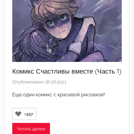
а
к
т
о
р
-
а
д
м
Комикс Счастливы вместе (Часть 1)
и
н
Опубликовано
18.06.2021
а
)
в
Еще один комикс с красивой рисовкой!
т
о
р
+497
о
м
Читать далее