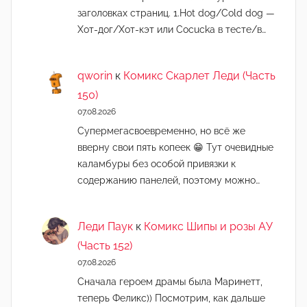
заголовках страниц. 1.Hot dog/Cold dog —
Хот-дог/Хот-кэт или Cocucka в тесте/в…
qworin
к
Комикс Скарлет Леди (Часть
150)
07.08.2026
Супермегасвоевременно, но всё же
вверну свои пять копеек 😁 Тут очевидные
каламбуры без особой привязки к
содержанию панелей, поэтому можно…
Леди Паук
к
Комикс Шипы и розы АУ
(Часть 152)
07.08.2026
Сначала героем драмы была Маринетт,
теперь Феликс)) Посмотрим, как дальше