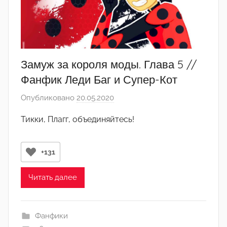
о
р
-
а
д
Замуж за короля моды. Глава 5 //
м
Фанфик Леди Баг и Супер-Кот
и
Опубликовано
20.05.2020
а
н
в
)
Тикки, Плагг, объединяйтесь!
т
о
р
+131
о
м
Читать далее
Л
а
Фанфики
н