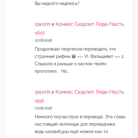
Вы надолго надеюсь?
qworin
к
Комикс Скарлет Леди (Часть
160)
07.08.2026
Продолжаю творчески переводить эти
странные рифмы 😁 === VI. Фальшивит === 2.
Слыхала я раньше о наглом твоём
прототипе, Но…
qworin
к
Комикс Скарлет Леди (Часть
159)
07.08.2026
Немного поучаствую в переводе. Эта глава
настоящий челлендж для переводчика:
ведь каламбуры ещё можно как-то