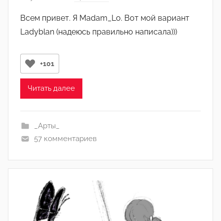
в
Всем привет. Я Madam_Lo. Вот мой вариант
т
Ladyblan (надеюсь правильно написала)))
о
р
о
+101
м
M
Читать далее
a
d
a
_Арты_
m
57 комментариев
_
L
o