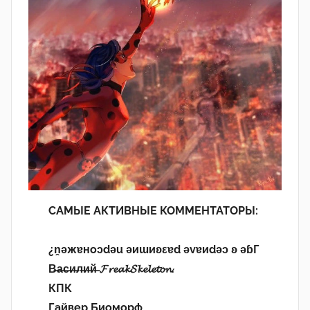
САМЫЕ АКТИВНЫЕ КОММЕНТАТОРЫ:
¿n̯ǝжɐноɔdǝu ǝиɯиʚεɐd ǝvɐиdǝɔ ʚ ǝɓГ
В̶а̶с̶и̶л̶и̶й̶ 𝓕𝓻𝓮𝓪𝓴𝓢𝓴𝓮𝓵𝓮𝓽𝓸𝓷.
КПК
Гайвер Биоморф