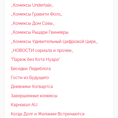
_Комиксы Undertale_
_Комиксы Гравити Фолз_
_Комиксы Дом Совы_
_Комиксы Рыцари Гвиневры
_Комиксы Удивительный Цифровой Цирк_
_НОВОСТИ сериала и прочее_
"Париж без Кота Нуара"
Беседки Ледиблога
Гости из Будущего
Дневники Хогвартса
Завершенные комиксы
Карнавал AU
Когда Долг и Желание Встречаются