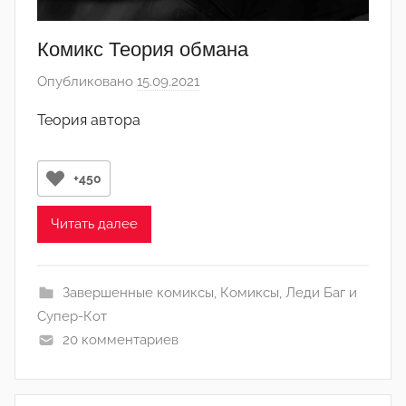
Комикс Теория обмана
Опубликовано
15.09.2021
а
в
Теория автора
т
о
р
+450
о
м
Читать далее
Л
а
Завершенные комиксы
,
Комиксы
,
Леди Баг и
н
Супер-Кот
а
20 комментариев
(
р
е