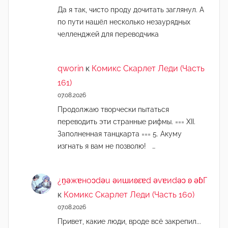
Да я так, чисто проду дочитать заглянул. А
по пути нашёл несколько незаурядных
челленджей для переводчика
qworin
к
Комикс Скарлет Леди (Часть
161)
07.08.2026
Продолжаю творчески пытаться
переводить эти странные рифмы. === XII.
Заполненная танцкарта === 5. Акуму
изгнать я вам не позволю! …
¿n̯ǝжɐноɔdǝu ǝиɯиʚεɐd ǝvɐиdǝɔ ʚ ǝɓГ
к
Комикс Скарлет Леди (Часть 160)
07.08.2026
Привет, какие люди, вроде всё закрепил...