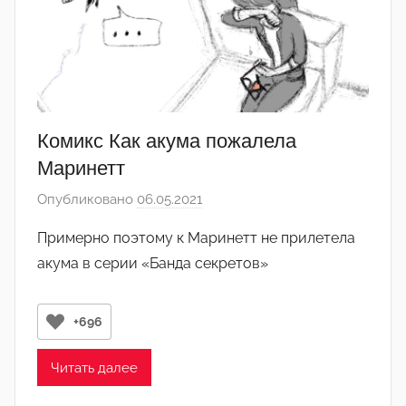
Комикс Как акума пожалела
Маринетт
Опубликовано
06.05.2021
а
в
Примерно поэтому к Маринетт не прилетела
т
акума в серии «Банда секретов»
о
р
о
+696
м
Л
Читать далее
а