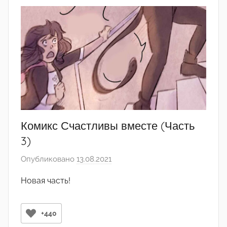
д
а
к
т
о
р
-
а
д
м
Комикс Счастливы вместе (Часть
и
3)
н
Опубликовано
13.08.2021
а
)
в
Новая часть!
т
о
р
+440
о