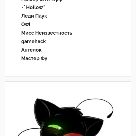
･ﾟHollow’°
Леди Паук
Owl
Мисс Неизвестность
gamehack
Ангелок
Мастер Фу