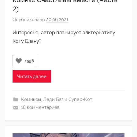
м
2)
и
Опубликовано
20.06.2021
а
н
в
)
Интересно, автор планирует альтернативу
т
Коту Блану?
о
р
о
+556
м
Л
Читать далее
а
н
а
Комиксы
,
Леди Баг и Супер-Кот
(
18 комментариев
р
е
д