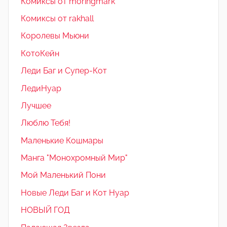
Комиксы от moringmark
Комиксы от rakhall
Королевы Мьюни
КотоКейн
Леди Баг и Супер-Кот
ЛедиНуар
Лучшее
Люблю Тебя!
Маленькие Кошмары
Манга "Монохромный Мир"
Мой Маленький Пони
Новые Леди Баг и Кот Нуар
НОВЫЙ ГОД