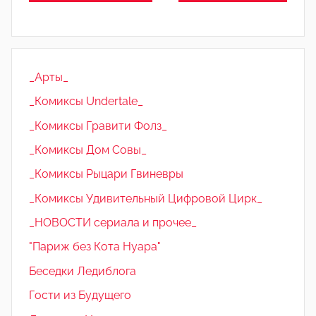
_Арты_
_Комиксы Undertale_
_Комиксы Гравити Фолз_
_Комиксы Дом Совы_
_Комиксы Рыцари Гвиневры
_Комиксы Удивительный Цифровой Цирк_
_НОВОСТИ сериала и прочее_
"Париж без Кота Нуара"
Беседки Ледиблога
Гости из Будущего