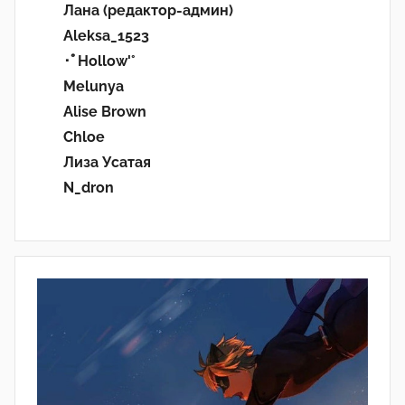
Лана (редактор-админ)
Aleksa_1523
･ﾟHollow'°
Melunya
Alise Brown
Chloe
Лиза Усатая
N_dron