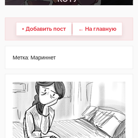
другие.
+ Добавить пост
← На главную
Метка:
Мариннет