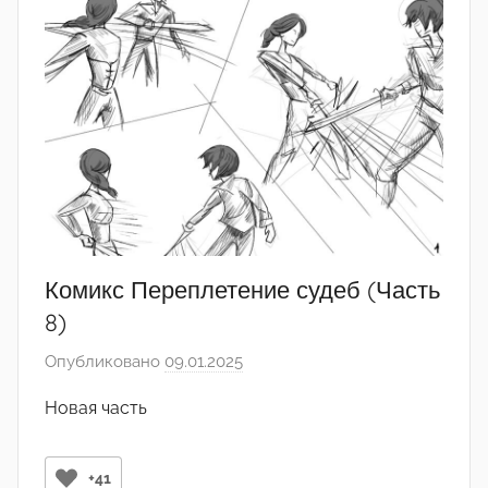
a
Комикс Переплетение судеб (Часть
8)
Опубликовано
09.01.2025
а
в
Новая часть
т
о
р
+41