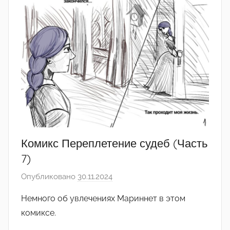
Комикс Переплетение судеб (Часть
7)
Опубликовано
30.11.2024
а
в
Немного об увлечениях Мариннет в этом
т
комиксе.
о