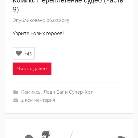
Комикс Переплетение судеб (часть
9)
Опубликовано
06.02.2025
а
в
Узрите новых героев!
т
о
р
+43
о
м
Читать далее
l
i
Комиксы
,
Леди Баг и Супер-Кот
s
2 комментария
t
k
l
e
n