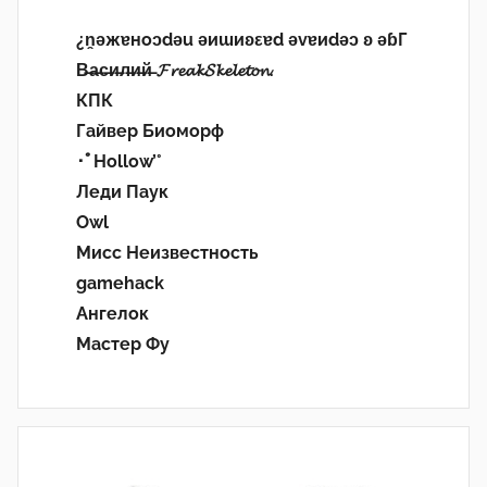
¿n̯ǝжɐноɔdǝu ǝиɯиʚεɐd ǝvɐиdǝɔ ʚ ǝɓГ
В̶а̶с̶и̶л̶и̶й̶ 𝓕𝓻𝓮𝓪𝓴𝓢𝓴𝓮𝓵𝓮𝓽𝓸𝓷.
КПК
Гайвер Биоморф
･ﾟHollow’°
Леди Паук
Owl
Мисс Неизвестность
gamehack
Ангелок
Мастер Фу