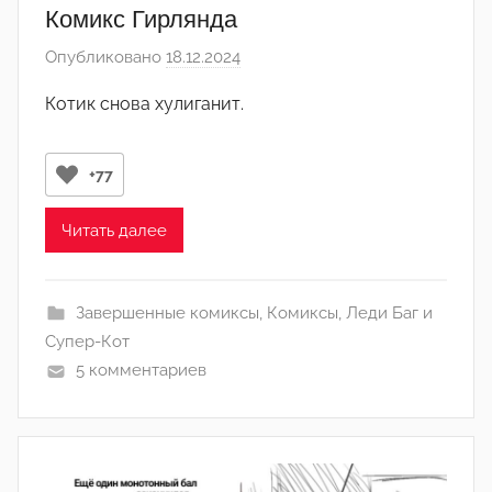
Комикс Гирлянда
Опубликовано
18.12.2024
а
в
Котик снова хулиганит.
т
о
р
+77
о
м
Читать далее
l
i
Завершенные комиксы
,
Комиксы
,
Леди Баг и
s
Супер-Кот
t
5 комментариев
k
l
e
n
a