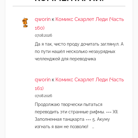
qworin
к
Комикс Скарлет Леди (Часть
160)
07.08.2026
Да я так, чисто проду дочитать заглянул. А
по пути нашёл несколько незаурядных
челленджей для переводчика
qworin
к
Комикс Скарлет Леди (Часть
161)
07.08.2026
Продолжаю творчески пытаться
переводить эти странные рифмы. === XII.
Заполненная танцкарта === 5. Акуму
изгнать я вам не позволю! …