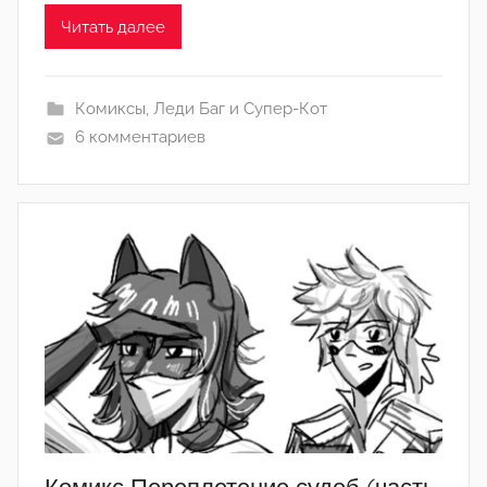
м
Читать далее
l
i
Комиксы
,
Леди Баг и Супер-Кот
s
6 комментариев
t
k
l
e
n
a