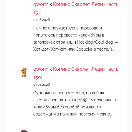
qworin
к
Комикс Скарлет Леди (Часть
151)
07.08.2026
Немного поучаствую в переводе и
попытаюсь перевести каламбуры в
заголовках страниц. 1.Hot dog/Cold dog —
Хот-дог/Хот-кэт или Cocucka в тесте/в…
qworin
к
Комикс Скарлет Леди (Часть
150)
07.08.2026
Супермегасвоевременно, но всё же
вверну свои пять копеек 😁 Тут очевидные
каламбуры без особой привязки к
содержанию панелей, поэтому можно…