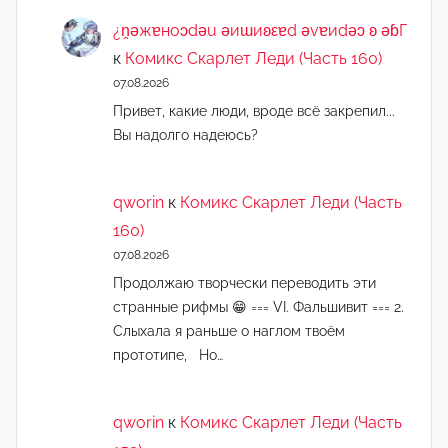
¿n̯ǝжɐноɔdǝu ǝиɯиʚεɐd ǝvɐиdǝɔ ʚ ǝɓГ
к
Комикс Скарлет Леди (Часть 160)
07.08.2026
Привет, какие люди, вроде всё закрепил...
Вы надолго надеюсь?
qworin
к
Комикс Скарлет Леди (Часть
160)
07.08.2026
Продолжаю творчески переводить эти
странные рифмы 😁 === VI. Фальшивит === 2.
Слыхала я раньше о наглом твоём
прототипе, Но…
qworin
к
Комикс Скарлет Леди (Часть