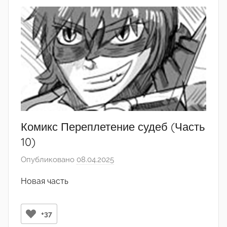
e
n
a
Комикс Переплетение судеб (Часть
10)
Опубликовано
08.04.2025
а
в
Новая часть
т
о
р
+37
о