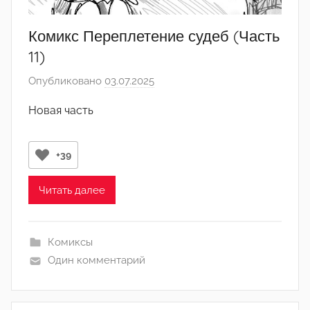
Комикс Переплетение судеб (Часть
11)
Опубликовано
03.07.2025
а
в
Новая часть
т
о
р
+39
о
м
Читать далее
l
i
Комиксы
s
Один комментарий
t
k
l