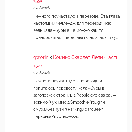
159)
07.08.2026
Немного поучаствую в переводе. Эта глава
настоящий челлендж для переводчика:
ведь каламбуры ещё можно как-то
приноровиться передавать, но здесь-то у…
qworin
к
Комикс Скарлет Леди (Часть
152)
07.08.2026
Немного поучаствую в переводе и
попытаюсь перевести каламбуры в
заголовках страниц 1.Popsicle/classical —
эскимо/чукчимо 2.Smoothie/roughie —
смузи/безмузи 3.Parking/parqueen —
парковка/пустырёвка…