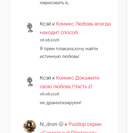
нарисовать в…
Ксэй
к
Комикс Любовь всегда
находит способ
06.08.2026
Я прям плакала,хочу найти
истинную любовь!
Ксэй
к
Комикс Докажите
свою любовь (Часть 2)
06.08.2026
не драматизируем!
N_dron 🌝
к
Разбор серии
«Секретный Протокол»