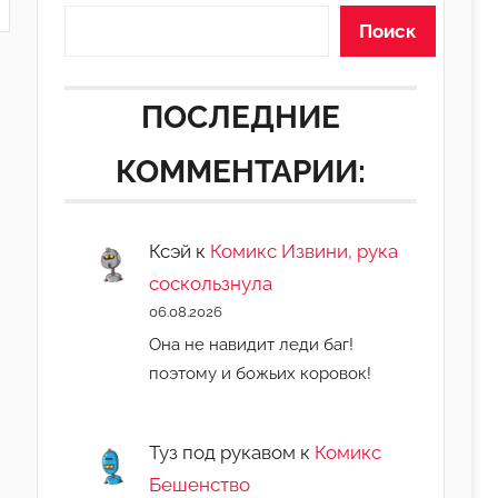
Поиск
ПОСЛЕДНИЕ
КОММЕНТАРИИ:
Ксэй
к
Комикс Извини, рука
соскользнула
06.08.2026
Она не навидит леди баг!
поэтому и божьих коровок!
Туз под рукавом
к
Комикс
Бешенство