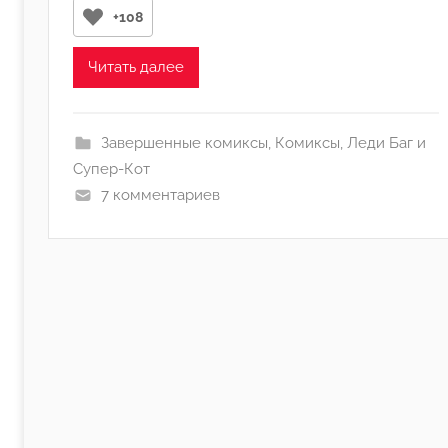
р
+108
о
м
Читать далее
L
a
d
Завершенные комиксы
,
Комиксы
,
Леди Баг и
y
Супер-Кот
N
7 комментариев
a
t
a