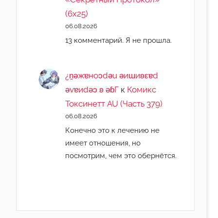
(6х25)
06.08.2026
13 комментарий. Я не прошла.
¿n̯ǝжɐноɔdǝu ǝиɯиʚεɐd
ǝvɐиdǝɔ ʚ ǝɓГ
к
Комикс
Токсинетт AU (Часть 379)
06.08.2026
Конечно это к лечению не
имеет отношения, но
посмотрим, чем это обернётся.