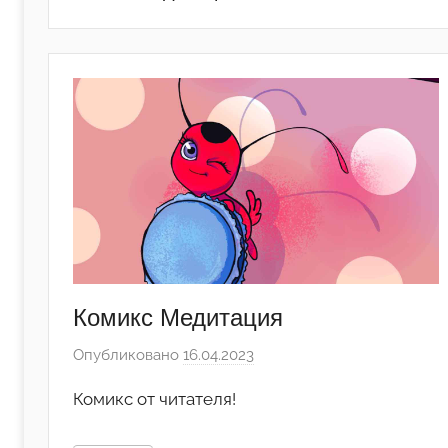
Комикс Медитация
Опубликовано
16.04.2023
а
в
Комикс от читателя!
т
о