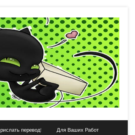
рислать перевод!
Для Ваших Работ