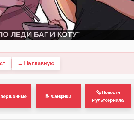
О ЛЕДИ БАГ И КОТУ"
ст
← На главную
🗞 Новости
авершённые
📝 Фанфики
мультсериала