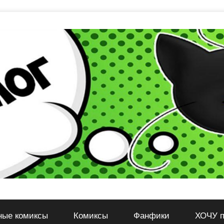
ные комиксы
Комиксы
Фанфики
ХОЧУ п