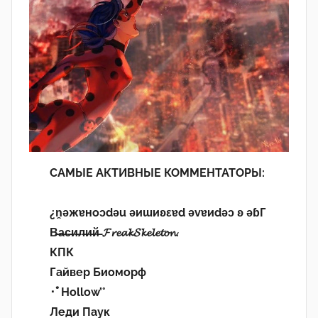
САМЫЕ АКТИВНЫЕ КОММЕНТАТОРЫ:
¿n̯ǝжɐноɔdǝu ǝиɯиʚεɐd ǝvɐиdǝɔ ʚ ǝɓГ
В̶а̶с̶и̶л̶и̶й̶ 𝓕𝓻𝓮𝓪𝓴𝓢𝓴𝓮𝓵𝓮𝓽𝓸𝓷.
КПК
Гайвер Биоморф
･ﾟHollow’°
Леди Паук