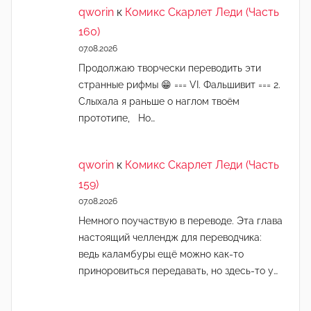
qworin
к
Комикс Скарлет Леди (Часть
160)
07.08.2026
Продолжаю творчески переводить эти
странные рифмы 😁 === VI. Фальшивит === 2.
Слыхала я раньше о наглом твоём
прототипе, Но…
qworin
к
Комикс Скарлет Леди (Часть
159)
07.08.2026
Немного поучаствую в переводе. Эта глава
настоящий челлендж для переводчика:
ведь каламбуры ещё можно как-то
приноровиться передавать, но здесь-то у…