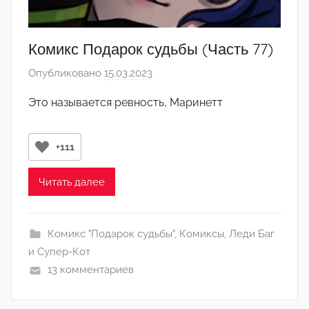
а
д
м
Комикс Подарок судьбы (Часть 77)
и
Опубликовано
15.03.2023
а
н
в
)
Это называется ревность, Маринетт
т
о
р
+111
о
м
Читать далее
Л
а
Комикс "Подарок судьбы"
,
Комиксы
,
Леди Баг
н
и Супер-Кот
а
13 комментариев
(
р
е