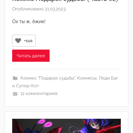
и
Опубликовано
21.03.2023
а
н
в
)
Ох ты ж, ёжик!
т
о
р
+110
о
м
Читать далее
Л
а
Комикс "Подарок судьбы"
,
Комиксы
,
Леди Баг
н
и Супер-Кот
а
12 комментариев
(
р
е
д
а
к