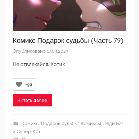
р
-
а
д
м
Комикс Подарок судьбы (Часть 79)
и
Опубликовано
17.03.2023
а
н
в
)
Не отвлекайся, Котик
т
о
р
+96
о
м
Читать далее
Л
а
Комикс "Подарок судьбы"
,
Комиксы
,
Леди Баг
н
и Супер-Кот
а