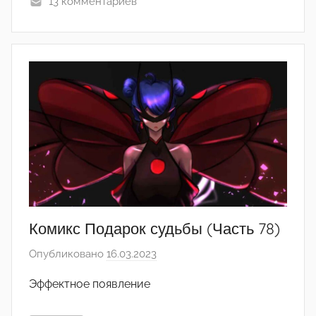
13 комментариев
(
р
е
д
а
к
т
о
р
-
а
д
м
Комикс Подарок судьбы (Часть 78)
и
Опубликовано
16.03.2023
а
н
в
)
Эффектное появление
т
о