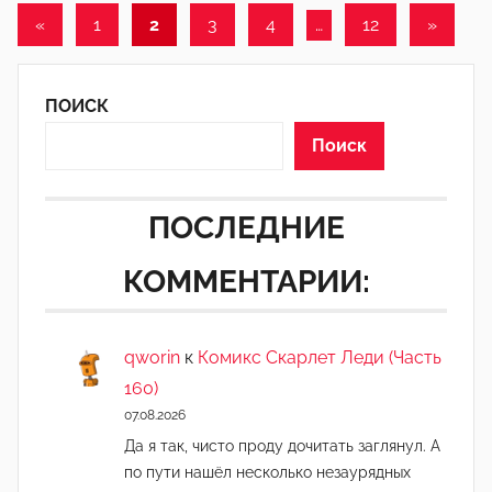
Пагинация
Предыдущие
Следу
«
1
2
3
4
…
12
»
д
а
записи
записи
записей
к
ПОИСК
т
о
Поиск
р
-
ПОСЛЕДНИЕ
а
д
КОММЕНТАРИИ:
м
и
н
qworin
к
Комикс Скарлет Леди (Часть
)
160)
07.08.2026
Да я так, чисто проду дочитать заглянул. А
по пути нашёл несколько незаурядных