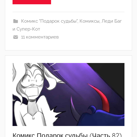
Л
а
Комикс "Подарок судьбы"
,
Комиксы
,
Леди Баг
н
и Супер-Кот
а
11 комментариев
(
р
е
д
а
к
т
о
р
-
а
д
м
Комикс Подарок судьбы (Часть 82)