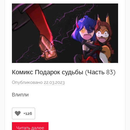
д
а
к
т
о
р
-
а
д
м
Комикс Подарок судьбы (Часть 83)
и
Опубликовано
22.03.2023
а
н
в
)
Влипли
т
о
р
+126
о
м
Читать далее