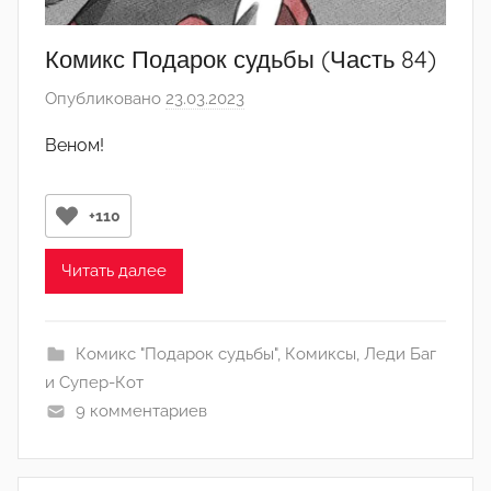
Комикс Подарок судьбы (Часть 84)
Опубликовано
23.03.2023
а
в
Веном!
т
о
р
+110
о
м
Читать далее
Л
а
Комикс "Подарок судьбы"
,
Комиксы
,
Леди Баг
н
и Супер-Кот
а
9 комментариев
(
р
е