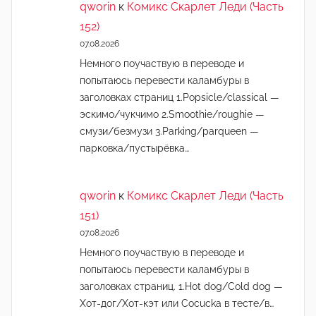
qworin
к
Комикс Скарлет Леди (Часть
152)
07.08.2026
Немного поучаствую в переводе и
попытаюсь перевести каламбуры в
заголовках страниц 1.Popsicle/classical —
эскимо/чукчимо 2.Smoothie/roughie —
смузи/безмузи 3.Parking/parqueen —
парковка/пустырёвка…
qworin
к
Комикс Скарлет Леди (Часть
151)
07.08.2026
Немного поучаствую в переводе и
попытаюсь перевести каламбуры в
заголовках страниц. 1.Hot dog/Cold dog —
Хот-дог/Хот-кэт или Cocucka в тесте/в…