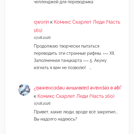
челленджей для переводчика
qworin
к
Комикс Скарлет Леди (Часть
161)
07.08.2026
Продолжаю творчески пытаться
переводить эти странные рифмы. === XII.
Заполненная танцкарта === 5. Акуму
изгнать я вам не позволю! …
¿n̯ǝжɐноɔdǝu ǝиɯиʚεɐd ǝvɐиdǝɔ ʚ ǝɓГ
к
Комикс Скарлет Леди (Часть 160)
07.08.2026
Привет, какие люди, вроде всё закрепил...
Вы надолго надеюсь?