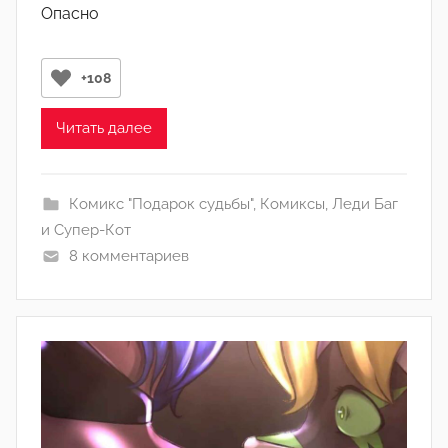
)
Опасно
т
о
р
+108
о
м
Читать далее
Л
а
Комикс "Подарок судьбы"
,
Комиксы
,
Леди Баг
н
и Супер-Кот
а
8 комментариев
(
р
е
д
а
к
т
о