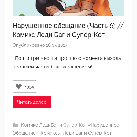
Нарушенное обещание (Часть 6) //
Комикс Леди Баг и Супер-Кот
Опубликовано
16.05.2017
а
в
Почти три месяца прошло с момента выхода
т
прошлой части. С возвращением!
о
р
о
+334
м
А
Читать далее
р
т
ё
Комикс ЛедиБаг и Супер-Кот «Нарушенное
м
Обещание»
,
Комиксы
,
Леди Баг и Супер-Кот