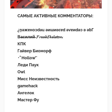
САМЫЕ АКТИВНЫЕ КОММЕНТАТОРЫ:
¿n̯ǝжɐноɔdǝu ǝиɯиʚεɐd ǝvɐиdǝɔ ʚ ǝɓГ
В̶а̶с̶и̶л̶и̶й̶ 𝓕𝓻𝓮𝓪𝓴𝓢𝓴𝓮𝓵𝓮𝓽𝓸𝓷.
КПК
Гайвер Биоморф
･ﾟHollow’°
Леди Паук
Owl
Мисс Неизвестность
gamehack
Ангелок
Мастер Фу