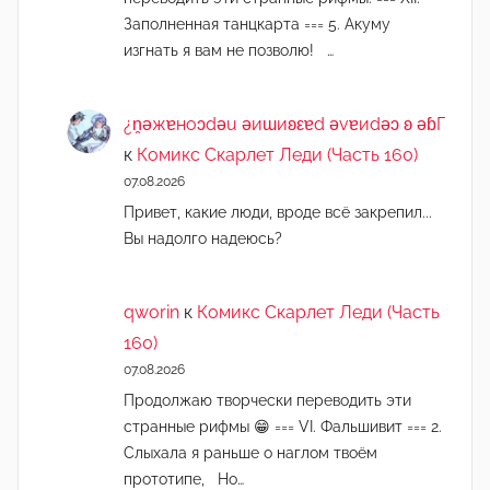
Заполненная танцкарта === 5. Акуму
изгнать я вам не позволю! …
¿n̯ǝжɐноɔdǝu ǝиɯиʚεɐd ǝvɐиdǝɔ ʚ ǝɓГ
к
Комикс Скарлет Леди (Часть 160)
07.08.2026
Привет, какие люди, вроде всё закрепил...
Вы надолго надеюсь?
qworin
к
Комикс Скарлет Леди (Часть
160)
07.08.2026
Продолжаю творчески переводить эти
странные рифмы 😁 === VI. Фальшивит === 2.
Слыхала я раньше о наглом твоём
прототипе, Но…