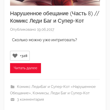
Нарушенное обещание (Часть 8) //
Комикс Леди Баг и Супер-Кот
Опубликовано
19.06.2017
а
в
Сколько можно уже интриговать?
т
о
р
+328
о
м
Читать далее
А
р
Комикс ЛедиБаг и Супер-Кот «Нарушенное
т
Обещание»
,
Комиксы
,
Леди Баг и Супер-Кот
ё
3 комментария
м