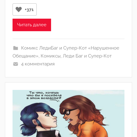
о
+371
м
А
Читать далее
р
т
ё
Комикс ЛедиБаг и Супер-Кот «Нарушенное
м
Обещание»
,
Комиксы
,
Леди Баг и Супер-Кот
4 комментария