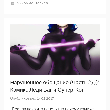
10 комментариев
Нарушенное обещание (Часть 2) //
Комикс Леди Баг и Супер-Кот
Опубликовано
14.02.2017
а
в
Правда пока что непонятно почему комикс