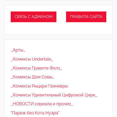
СВЯЗЬ С АДМИНОМ
ПРАВИЛА САЙТА
_Арты_
_Комиксы Undertale_
_Комиксы Гравити Фолз_
_Комиксы Дом Совы_
_Комиксы Рыцари Гвиневры
_Комиксы Удивительный Цифровой Цирк_
_НОВОСТИ сериала и прочее_
"Париж без Кота Нуара"