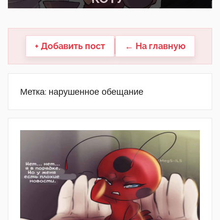
другие.
+ Добавить пост
← На главную
Метка:
нарушенное обещание