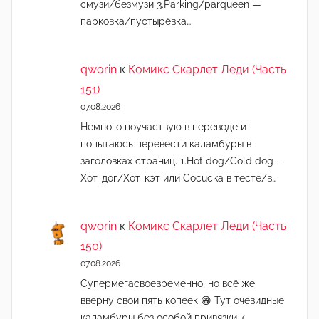
смузи/безмузи 3.Parking/parqueen —
парковка/пустырёвка…
qworin
к
Комикс Скарлет Леди (Часть
151)
07.08.2026
Немного поучаствую в переводе и
попытаюсь перевести каламбуры в
заголовках страниц. 1.Hot dog/Cold dog —
Хот-дог/Хот-кэт или Cocucka в тесте/в…
qworin
к
Комикс Скарлет Леди (Часть
150)
07.08.2026
Супермегасвоевременно, но всё же
вверну свои пять копеек 😁 Тут очевидные
каламбуры без особой привязки к