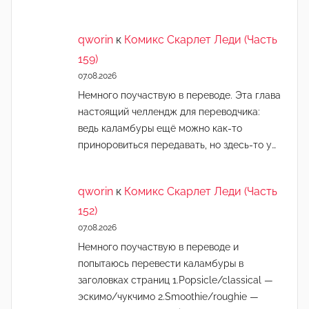
qworin
к
Комикс Скарлет Леди (Часть
159)
07.08.2026
Немного поучаствую в переводе. Эта глава
настоящий челлендж для переводчика:
ведь каламбуры ещё можно как-то
приноровиться передавать, но здесь-то у…
qworin
к
Комикс Скарлет Леди (Часть
152)
07.08.2026
Немного поучаствую в переводе и
попытаюсь перевести каламбуры в
заголовках страниц 1.Popsicle/classical —
эскимо/чукчимо 2.Smoothie/roughie —