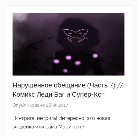
Нарушенное обещание (Часть 7) //
Комикс Леди Баг и Супер-Кот
Опубликовано
28.05.2017
а
в
Интрига, интрига! Интересно, это новая
т
злодейка или сама Маринетт?
о
р