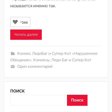
т
называется именно так.
о
р
о
+344
м
А
Читать далее
р
т
ё
Комикс ЛедиБаг и Супер-Кот «Нарушенное
м
Обещание»
,
Комиксы
,
Леди Баг и Супер-Кот
Один комментарий
ПОИСК
Поиск