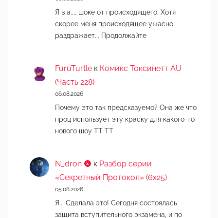
Я в а.... шоке от происходящего. Хотя
скорее меня происходящее ужасно
раздражает... Продолжайте
FuruTurtle
к
Комикс Токсинетт AU
(Часть 228)
06.08.2026
Почему это так предсказуемо? Она же что
проц использует эту краску для какого-то
нового шоу ТТ ТТ
N_dron 🌚
к
Разбор серии
«Секретный Протокол» (6х25)
05.08.2026
Я... Сделала это! Сегодня состоялась
защита вступительного экзамена, и по