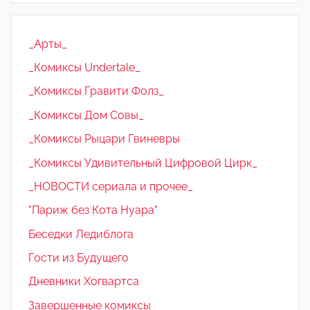
_Арты_
_Комиксы Undertale_
_Комиксы Гравити Фолз_
_Комиксы Дом Совы_
_Комиксы Рыцари Гвиневры
_Комиксы Удивительный Цифровой Цирк_
_НОВОСТИ сериала и прочее_
"Париж без Кота Нуара"
Беседки Ледиблога
Гости из Будущего
Дневники Хогвартса
Завершенные комиксы