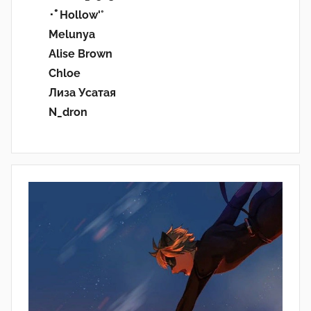
･ﾟHollow'°
Melunya
Alise Brown
Chloe
Лиза Усатая
N_dron