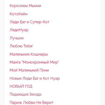
Королевы Мьюни
КотоКейн
Леди Баг и Супер-Кот
ЛедиНуар
Лучшее
Люблю Тебя!
Маленькие Кошмары
Манга "Монохромный Мир"
Мой Маленький Пони
Новые Леди Баг и Кот Нуар
НОВЫЙ ГОД
Падающая Звезда
Париж Любви Не Верит