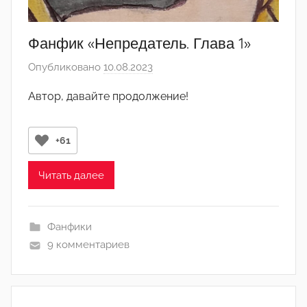
Фанфик «Непредатель. Глава 1»
Опубликовано
10.08.2023
а
в
Автор, давайте продолжение!
т
о
р
+61
о
м
Читать далее
К
а
Фанфики
м
9 комментариев
и
л
ь