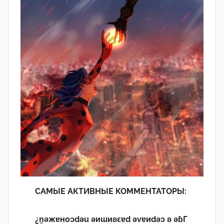
САМЫЕ АКТИВНЫЕ КОММЕНТАТОРЫ:
¿n̯ǝжɐноɔdǝu ǝиɯиʚεɐd ǝvɐиdǝɔ ʚ ǝɓГ