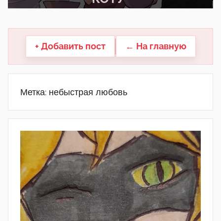
другие.
+ Добавить пост
← На главную
Метка:
небыстрая любовь