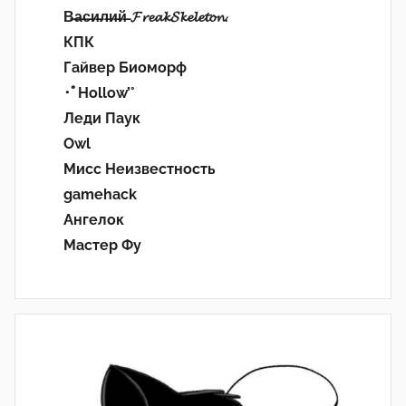
В̶а̶с̶и̶л̶и̶й̶ 𝓕𝓻𝓮𝓪𝓴𝓢𝓴𝓮𝓵𝓮𝓽𝓸𝓷.
КПК
Гайвер Биоморф
･ﾟHollow’°
Леди Паук
Owl
Мисс Неизвестность
gamehack
Ангелок
Мастер Фу