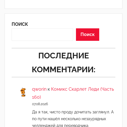
е
д
а
ПОИСК
к
т
Поиск
о
р
ПОСЛЕДНИЕ
-
а
КОММЕНТАРИИ:
д
м
и
qworin
к
Комикс Скарлет Леди (Часть
н
160)
)
07.08.2026
Да я так, чисто проду дочитать заглянул. А
по пути нашёл несколько незаурядных
челленджей для переводчика