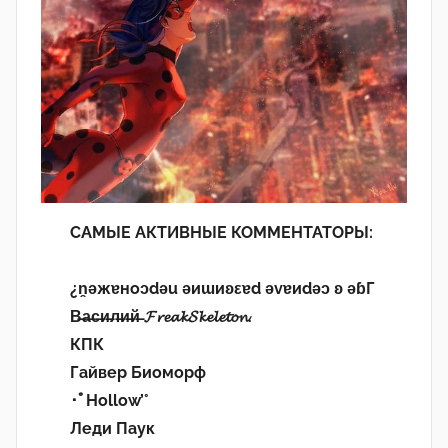
САМЫЕ АКТИВНЫЕ КОММЕНТАТОРЫ:
¿n̯ǝжɐноɔdǝu ǝиɯиʚεɐd ǝvɐиdǝɔ ʚ ǝɓГ
В̶а̶с̶и̶л̶и̶й̶ 𝓕𝓻𝓮𝓪𝓴𝓢𝓴𝓮𝓵𝓮𝓽𝓸𝓷.
КПК
Гайвер Биоморф
･ﾟHollow’°
Леди Паук