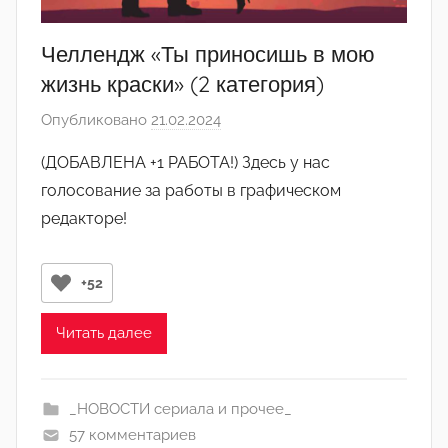
Челлендж «Ты приносишь в мою
жизнь краски» (2 категория)
Опубликовано
21.02.2024
а
в
(ДОБАВЛЕНА +1 РАБОТА!) Здесь у нас
т
голосование за работы в графическом
о
редакторе!
р
о
м
+52
Л
а
Читать далее
н
а
(
_НОВОСТИ сериала и прочее_
р
57 комментариев