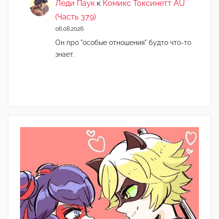
Леди Паук
к
Комикс Токсинетт AU
(Часть 379)
06.08.2026
Он про "особые отношения" будто что-то
знает.