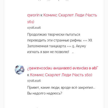
qworin
к
Комикс Скарлет Леди (Часть
161)
07.08.2026
Продолжаю творчески пытаться
переводить эти странные рифмы. === XII.
Заполненная танцкарта === 5. Акуму
изгнать я вам не позволю! …
¿n̯ǝжɐноɔdǝu ǝиɯиʚεɐd ǝvɐиdǝɔ ʚ ǝɓГ
к
Комикс Скарлет Леди (Часть 160)
07.08.2026
Привет, какие люди, вроде всё закрепил...
Вы надолго надеюсь?