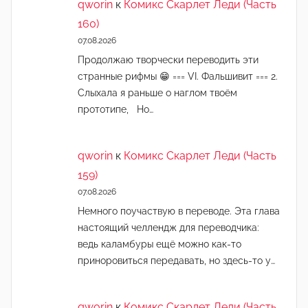
qworin
к
Комикс Скарлет Леди (Часть
160)
07.08.2026
Продолжаю творчески переводить эти
странные рифмы 😁 === VI. Фальшивит === 2.
Слыхала я раньше о наглом твоём
прототипе, Но…
qworin
к
Комикс Скарлет Леди (Часть
159)
07.08.2026
Немного поучаствую в переводе. Эта глава
настоящий челлендж для переводчика:
ведь каламбуры ещё можно как-то
приноровиться передавать, но здесь-то у…
qworin
к
Комикс Скарлет Леди (Часть