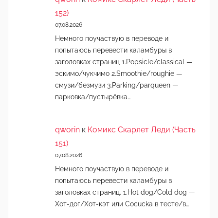
152)
07.08.2026
Немного поучаствую в переводе и
попытаюсь перевести каламбуры в
заголовках страниц 1.Popsicle/classical —
эскимо/чукчимо 2.Smoothie/roughie —
смузи/безмузи 3.Parking/parqueen —
парковка/пустырёвка…
qworin
к
Комикс Скарлет Леди (Часть
151)
07.08.2026
Немного поучаствую в переводе и
попытаюсь перевести каламбуры в
заголовках страниц. 1.Hot dog/Cold dog —
Хот-дог/Хот-кэт или Cocucka в тесте/в…