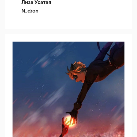
Лиза Усатая
N_dron