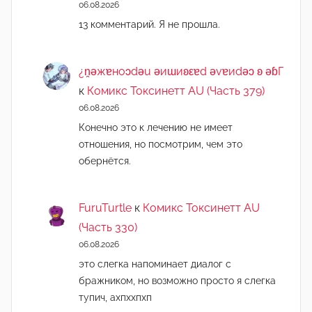
06.08.2026
13 комментарий. Я не прошла.
¿n̯ǝжɐноɔdǝu ǝиɯиʚεɐd ǝvɐиdǝɔ ʚ ǝɓГ
к
Комикс Токсинетт AU (Часть 379)
06.08.2026
Конечно это к лечению не имеет
отношения, но посмотрим, чем это
обернётся.
FuruTurtle
к
Комикс Токсинетт AU
(Часть 330)
06.08.2026
это слегка напоминает диалог с
бражником, но возможно просто я слегка
тупич, ахпххпхп