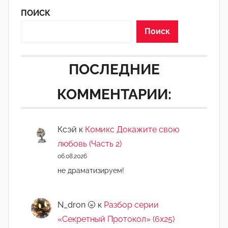
k
ПОИСК
e
r
Поиск
:
]
ПОСЛЕДНИЕ
КОММЕНТАРИИ:
Ксэй
к
Комикс Докажите свою
любовь (Часть 2)
06.08.2026
не драматизируем!
N_dron 🌝
к
Разбор серии
«Секретный Протокол» (6х25)