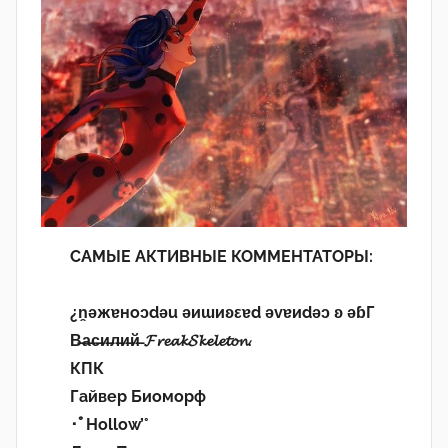
САМЫЕ АКТИВНЫЕ КОММЕНТАТОРЫ:
¿n̯ǝжɐноɔdǝu ǝиɯиʚεɐd ǝvɐиdǝɔ ʚ ǝɓГ
В̶а̶с̶и̶л̶и̶й̶ 𝓕𝓻𝓮𝓪𝓴𝓢𝓴𝓮𝓵𝓮𝓽𝓸𝓷.
КПК
Гайвер Биоморф
･ﾟHollow’°