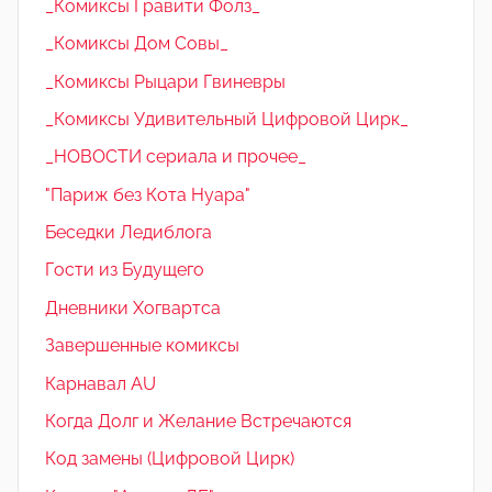
_Комиксы Гравити Фолз_
_Комиксы Дом Совы_
_Комиксы Рыцари Гвиневры
_Комиксы Удивительный Цифровой Цирк_
_НОВОСТИ сериала и прочее_
"Париж без Кота Нуара"
Беседки Ледиблога
Гости из Будущего
Дневники Хогвартса
Завершенные комиксы
Карнавал AU
Когда Долг и Желание Встречаются
Код замены (Цифровой Цирк)