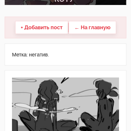
другие.
+ Добавить пост
← На главную
Метка:
негатив.