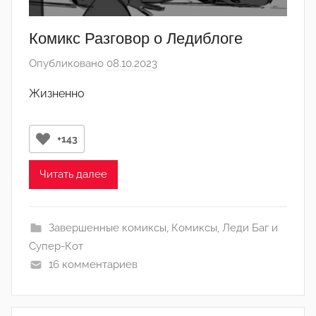
Комикс Разговор о Ледиблоге
Опубликовано
08.10.2023
а
в
Жизненно
т
о
р
+143
о
м
Читать далее
C
h
Завершенные комиксы
,
Комиксы
,
Леди Баг и
a
Супер-Кот
t
16 комментариев
V
o
l