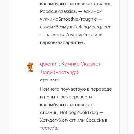
каламбуры в заголовках страниц
Popsicle/classical — эскимо/
чукчимоSmoothie/roughie —
смузи/безмузиParking/parqueen
— парковка/пустырёвка или
парковка/парлитьё…
qworin
к
Комикс Скарлет
Леди (Часть 151)
07.08.2026
Немного поучаствую в переводе
и попытаюсь перевести
каламбуры в заголовках
страниц. Hot dog/Cold dog —
Хот-дог/Хот-кэт или Cocucka в
тесте/в…