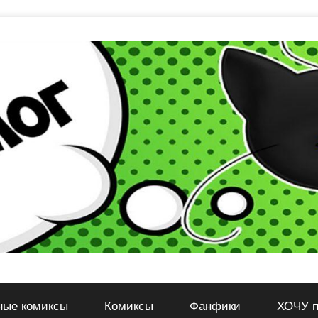
ные комиксы
Комиксы
Фанфики
ХОЧУ п