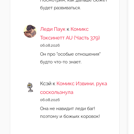
будет развиваться.
Леди Паук
к
Комикс
Токсинетт AU (Часть 379)
06.08.2026
Он про "особые отношения"
будто что-то знает.
Ксэй
к
Комикс Извини, рука
соскользнула
06.08.2026
Она не навидит леди баг!
поэтому и божьих коровок!