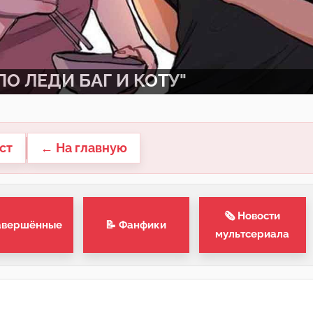
О ЛЕДИ БАГ И КОТУ"
ст
← На главную
🗞 Новости
авершённые
📝 Фанфики
мультсериала