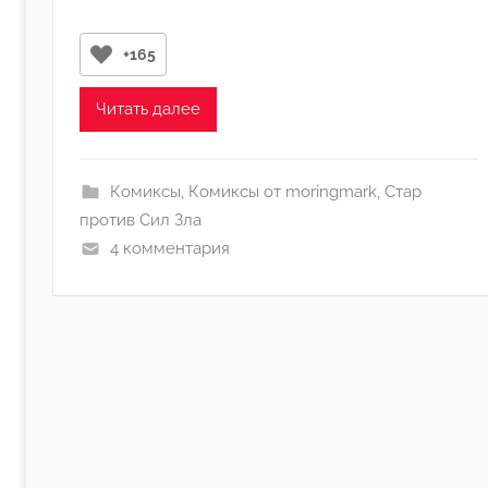
о
р
+165
о
м
Читать далее
А
р
т
Комиксы
,
Комиксы от moringmark
,
Стар
ё
против Сил Зла
м
4 комментария