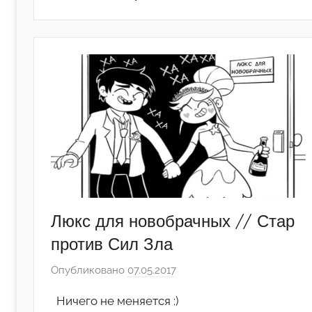
Люкс для новобрачных // Стар
против Сил Зла
Опубликовано
07.05.2017
а
в
Ничего не меняется :)
т