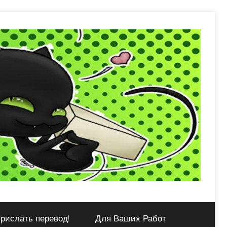
рислать перевод!
Для Ваших Работ