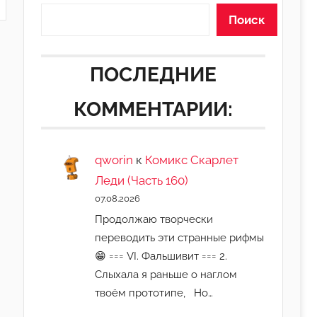
Поиск
ПОСЛЕДНИЕ
КОММЕНТАРИИ:
qworin
к
Комикс Скарлет
Леди (Часть 160)
07.08.2026
Продолжаю творчески
переводить эти странные рифмы
😁 === VI. Фальшивит === 2.
Слыхала я раньше о наглом
твоём прототипе, Но…