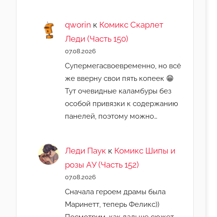
qworin
к
Комикс Скарлет
Леди (Часть 150)
07.08.2026
Супермегасвоевременно, но всё
же вверну свои пять копеек 😁
Тут очевидные каламбуры без
особой привязки к содержанию
панелей, поэтому можно…
Леди Паук
к
Комикс Шипы и
розы АУ (Часть 152)
07.08.2026
Сначала героем драмы была
Маринетт, теперь Феликс))
Посмотрим, как дальше сюжет