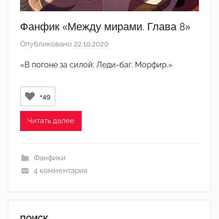
Фанфик «Между мирами. Глава 8»
Опубликовано
22.10.2020
а
в
«В погоне за силой: Леди-баг. Морфир.»
т
о
р
+49
о
м
Читать далее
А
н
Фанфики
ю
4 комментария
т
а
ПОИСК