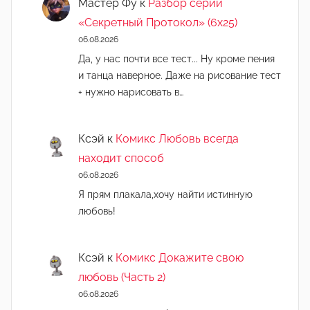
Мастер Фу
к
Разбор серии
«Секретный Протокол» (6х25)
06.08.2026
Да, у нас почти все тест... Ну кроме пения
и танца наверное. Даже на рисование тест
+ нужно нарисовать в…
Ксэй
к
Комикс Любовь всегда
находит способ
06.08.2026
Я прям плакала,хочу найти истинную
любовь!
Ксэй
к
Комикс Докажите свою
любовь (Часть 2)
06.08.2026