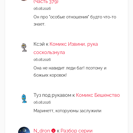
(Часть 379)
06.08.2026
Он про "особые отношения" будто что-то
знает.
Ксэй
к
Комикс Извини, рука
соскользнула
06.08.2026
Она не навидит леди баг! поэтому и
божьих коровок!
Туз под рукавом
к
Комикс Бешенство
06.08.2026
Маринетт, которуюмы заслужили
N_dron 🌚
к
Разбор серии