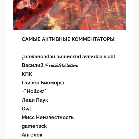
САМЫЕ АКТИВНЫЕ КОММЕНТАТОРЫ:
¿n̯ǝжɐноɔdǝu ǝиɯиʚεɐd ǝvɐиdǝɔ ʚ ǝɓГ
В̶а̶с̶и̶л̶и̶й̶ 𝓕𝓻𝓮𝓪𝓴𝓢𝓴𝓮𝓵𝓮𝓽𝓸𝓷.
КПК
Гайвер Биоморф
･ﾟHollow’°
Леди Паук
Owl
Мисс Неизвестность
gamehack
Ангелок