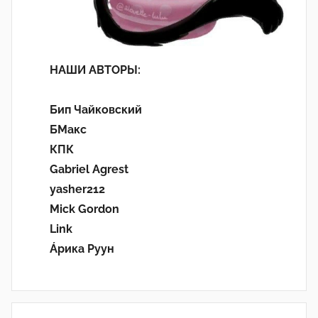
НАШИ АВТОРЫ:
Бип Чайковский
БМакс
КПК
Gabriel Agrest
yasher212
Mick Gordon
Link
Áрика Руун