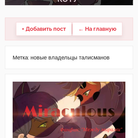
другие.
+ Добавить пост
← На главную
Метка:
новые владельцы талисманов