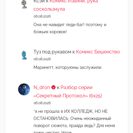
Ксэй
к
Комикс Извини, рука
соскользнула
06.08.2026
Она не навидит леди баг! поэтому и
божьих коровок!
Туз под рукавом
к
Комикс Бешенство
06.08.2026
Маринетт, которуюмы заслужили
N_dron 🌚
к
Разбор серии
«Секретный Протокол» (6х25)
06.08.2026
*я не прошла в ИХ КОЛЛЕДЖ, НО НЕ
ОСТАНОВИЛАСЬ. Очень неожиданный
поворот сюжета, правда ведь? Для меня
тоже, честно. Чтож...…