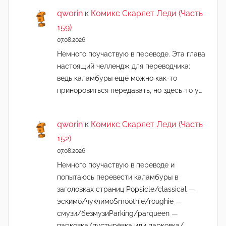
qworin
к
Комикс Скарлет Леди (Часть
159)
07.08.2026
Немного поучаствую в переводе. Эта глава
настоящий челлендж для переводчика:
ведь каламбуры ещё можно как-то
приноровиться передавать, но здесь-то у…
qworin
к
Комикс Скарлет Леди (Часть
152)
07.08.2026
Немного поучаствую в переводе и
попытаюсь перевести каламбуры в
заголовках страниц Popsicle/classical —
эскимо/чукчимоSmoothie/roughie —
смузи/безмузиParking/parqueen —
парковка/пустырёвка или парковка/