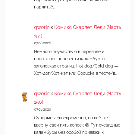
парлитьё…
qworin
к
Комикс Скарлет Леди (Часть
151)
07.08.2026
Немного поучаствую в переводе и
попытаюсь перевести каламбуры в
заголовках страниц. Hot dog/Cold dog —
Хот-дог/Хот-кэт или Cocucka в тесте/в…
qworin
к
Комикс Скарлет Леди (Часть
150)
07.08.2026
Супермегасвоевременно, но всё же
вверну свои пять копеек 😁 Тут очевидные
каламбуры без особой привязки к