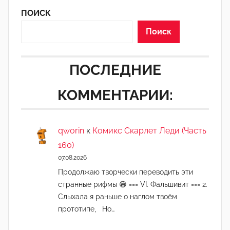
k
ПОИСК
e
r
Поиск
:
]
ПОСЛЕДНИЕ
КОММЕНТАРИИ:
qworin
к
Комикс Скарлет Леди (Часть
160)
07.08.2026
Продолжаю творчески переводить эти
странные рифмы 😁 === VI. Фальшивит === 2.
Слыхала я раньше о наглом твоём
прототипе, Но…