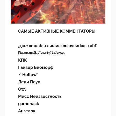
САМЫЕ АКТИВНЫЕ КОММЕНТАТОРЫ:
¿n̯ǝжɐноɔdǝu ǝиɯиʚεɐd ǝvɐиdǝɔ ʚ ǝɓГ
В̶а̶с̶и̶л̶и̶й̶ 𝓕𝓻𝓮𝓪𝓴𝓢𝓴𝓮𝓵𝓮𝓽𝓸𝓷.
КПК
Гайвер Биоморф
･ﾟHollow’°
Леди Паук
Owl
Мисс Неизвестность
gamehack
Ангелок