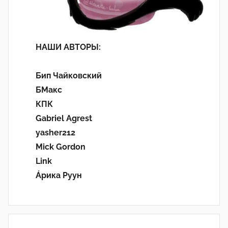
НАШИ АВТОРЫ:
Бип Чайковский
БМакс
КПК
Gabriel Agrest
yasher212
Mick Gordon
Link
Áрика Руун