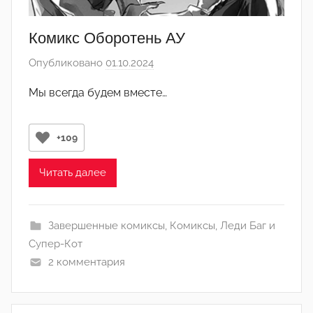
Комикс Оборотень АУ
Опубликовано
01.10.2024
а
в
Мы всегда будем вместе…
т
о
р
+109
о
м
Читать далее
C
h
Завершенные комиксы
,
Комиксы
,
Леди Баг и
a
Супер-Кот
t
2 комментария
V
o
l