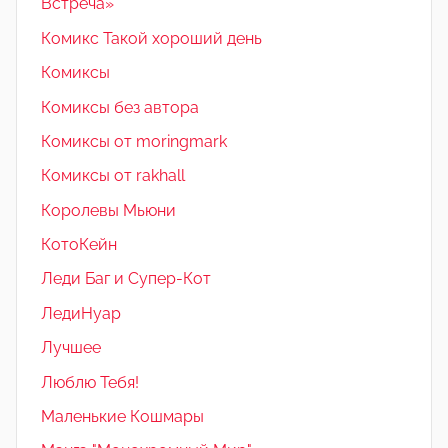
Встреча»
Комикс Такой хороший день
Комиксы
Комиксы без автора
Комиксы от moringmark
Комиксы от rakhall
Королевы Мьюни
КотоКейн
Леди Баг и Супер-Кот
ЛедиНуар
Лучшее
Люблю Тебя!
Маленькие Кошмары