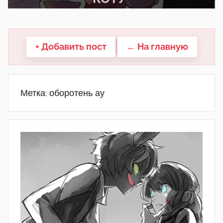
другие.
+ Добавить пост
← На главную
Метка:
оборотень ау