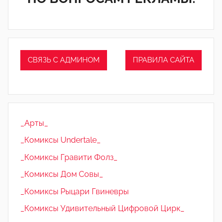
СВЯЗЬ С АДМИНОМ
ПРАВИЛА САЙТА
_Арты_
_Комиксы Undertale_
_Комиксы Гравити Фолз_
_Комиксы Дом Совы_
_Комиксы Рыцари Гвиневры
_Комиксы Удивительный Цифровой Цирк_