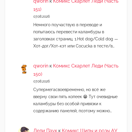
qworin
к
Комикс Скарлет Леди (Часть
151)
07.08.2026
Немного поучаствую в переводе и
попытаюсь перевести каламбуры в
заголовках страниц. 1.Hot dog/Cold dog —
Хот-дог/Хот-кэт или Cocucka в тесте/в…
qworin
к
Комикс Скарлет Леди (Часть
150)
07.08.2026
Супермегасвоевременно, но всё же
вверну свои пять копеек 😁 Тут очевидные
каламбуры без особой привязки к
содержанию панелей, поэтому можно…
Леди Паук
к
Комикс Шипы и розы АУ