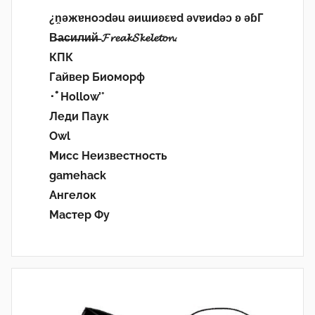
¿n̯ǝжɐноɔdǝu ǝиɯиʚεɐd ǝvɐиdǝɔ ʚ ǝɓГ
В̶а̶с̶и̶л̶и̶й̶ 𝓕𝓻𝓮𝓪𝓴𝓢𝓴𝓮𝓵𝓮𝓽𝓸𝓷.
КПК
Гайвер Биоморф
･ﾟHollow’°
Леди Паук
Owl
Мисс Неизвестность
gamehack
Ангелок
Мастер Фу