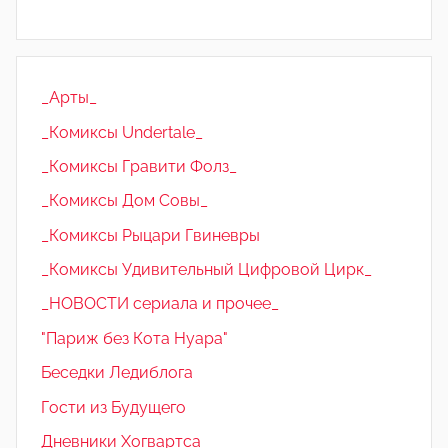
_Арты_
_Комиксы Undertale_
_Комиксы Гравити Фолз_
_Комиксы Дом Совы_
_Комиксы Рыцари Гвиневры
_Комиксы Удивительный Цифровой Цирк_
_НОВОСТИ сериала и прочее_
"Париж без Кота Нуара"
Беседки Ледиблога
Гости из Будущего
Дневники Хогвартса