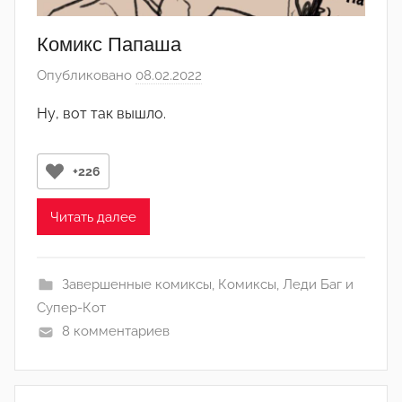
и
н
Комикс Папаша
)
Опубликовано
08.02.2022
а
в
Ну, вот так вышло.
т
о
р
+226
о
м
Читать далее
L
i
Завершенные комиксы
,
Комиксы
,
Леди Баг и
s
Супер-Кот
s
8 комментариев
o
u
b