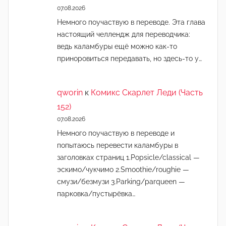
07.08.2026
Немного поучаствую в переводе. Эта глава
настоящий челлендж для переводчика:
ведь каламбуры ещё можно как-то
приноровиться передавать, но здесь-то у…
qworin
к
Комикс Скарлет Леди (Часть
152)
07.08.2026
Немного поучаствую в переводе и
попытаюсь перевести каламбуры в
заголовках страниц 1.Popsicle/classical —
эскимо/чукчимо 2.Smoothie/roughie —
смузи/безмузи 3.Parking/parqueen —
парковка/пустырёвка…