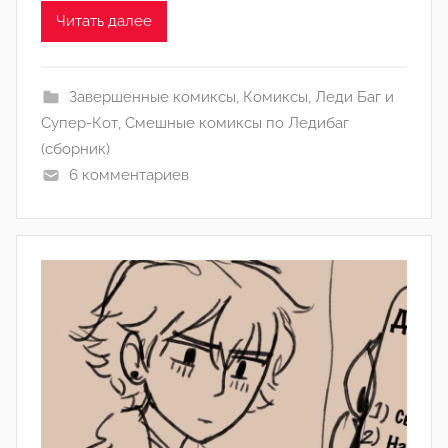
Л
Читать далее
а
н
а
Завершенные комиксы
,
Комиксы
,
Леди Баг и
(
Супер-Кот
,
Смешные комиксы по Ледибаг
р
(сборник)
е
6 комментариев
д
а
к
т
о
р
-
а
д
м