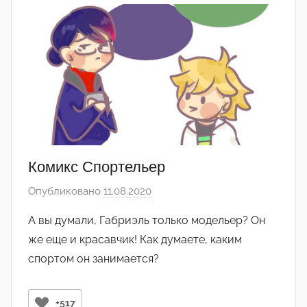
a
s
Комикс Спортельер
Опубликовано
11.08.2020
а
в
А вы думали, Габриэль только модельер? Он
т
же еще и красавчик! Как думаете, каким
о
спортом он занимается?
р
о
м
+517