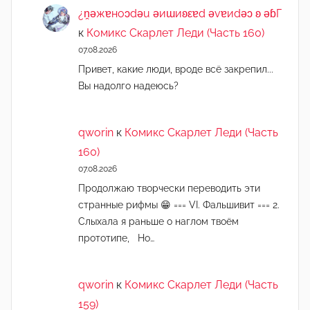
¿n̯ǝжɐноɔdǝu ǝиɯиʚεɐd ǝvɐиdǝɔ ʚ ǝɓГ
к
Комикс Скарлет Леди (Часть 160)
07.08.2026
Привет, какие люди, вроде всё закрепил...
Вы надолго надеюсь?
qworin
к
Комикс Скарлет Леди (Часть
160)
07.08.2026
Продолжаю творчески переводить эти
странные рифмы 😁 === VI. Фальшивит === 2.
Слыхала я раньше о наглом твоём
прототипе, Но…
qworin
к
Комикс Скарлет Леди (Часть
159)