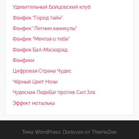
Удивительный Бойцовский клуб
Фанфик "Город тайн"
Фанфик "Летние каникулы"
Фанфик "Мечтая о тебе"
Фанфик Бал-Маскарад
Фанфики
Цифровая Страна Чудес
Чёрный Цвет Ночи
Чудесная ЛедиБаг против Сил Зла
Эффект мотылька
Тема WordPress: Donovan от ThemeZee.