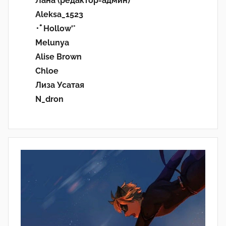
Лана (редактор-админ)
Aleksa_1523
･ﾟHollow'°
Melunya
Alise Brown
Chloe
Лиза Усатая
N_dron