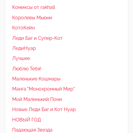
Комиксы от rakhall
Королевы Мьюни
КотоКейн
Леди Баг и Супер-Кот
ЛедиНуар
Лучшее
Люблю Тебя!
Маленькие Кошмары
Манга "Монохромный Мир"
Мой Маленький Пони
Новые Леди Баг и Кот Нуар
НОВЫЙ ГОД
Падающая Звезда