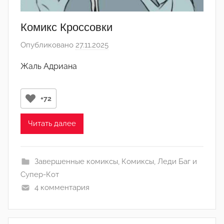
Комикс Кроссовки
Опубликовано
27.11.2025
а
в
Жаль Адриана
т
о
р
+72
о
м
Читать далее
Л
а
Завершенные комиксы
,
Комиксы
,
Леди Баг и
н
Супер-Кот
а
4 комментария
(
р
е