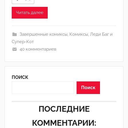
Л
а
Читать далее
н
а
(
Завершенные комиксы
,
Комиксы
,
Леди Баг и
р
Супер-Кот
е
40 комментариев
д
а
к
ПОИСК
т
о
Поиск
р
-
ПОСЛЕДНИЕ
а
д
КОММЕНТАРИИ:
м