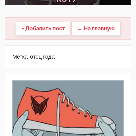
другие.
+ Добавить пост
← На главную
Метка:
отец года