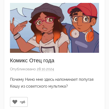
д
а
к
т
о
р
-
а
д
м
Комикс Отец года
и
Опубликовано
28.10.2024
а
н
в
)
Почему Нино мне здесь напоминает попугая
т
Кешу из советского мультика?
о
р
о
+96
м