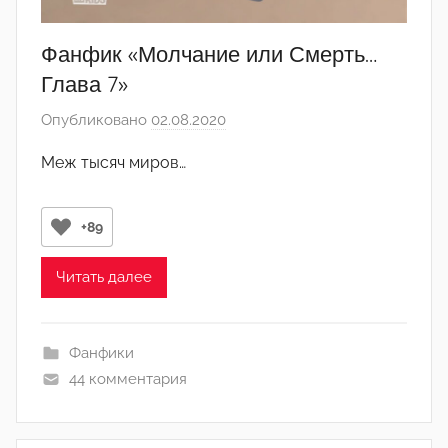
Фанфик «Молчание или Смерть…
Глава 7»
Опубликовано
02.08.2020
а
в
Меж тысяч миров…
т
о
р
+89
о
м
Читать далее
D
i
Фанфики
_
44 комментария
G
a
P