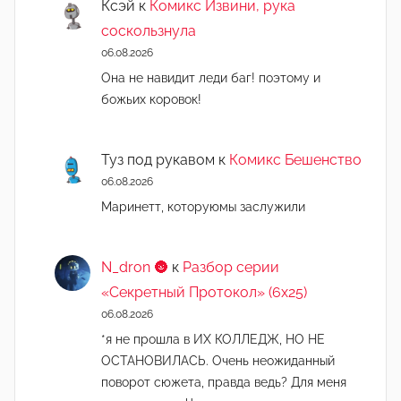
Ксэй
к
Комикс Извини, рука
соскользнула
06.08.2026
Она не навидит леди баг! поэтому и
божьих коровок!
Туз под рукавом
к
Комикс Бешенство
06.08.2026
Маринетт, которуюмы заслужили
N_dron 🌚
к
Разбор серии
«Секретный Протокол» (6х25)
06.08.2026
*я не прошла в ИХ КОЛЛЕДЖ, НО НЕ
ОСТАНОВИЛАСЬ. Очень неожиданный
поворот сюжета, правда ведь? Для меня