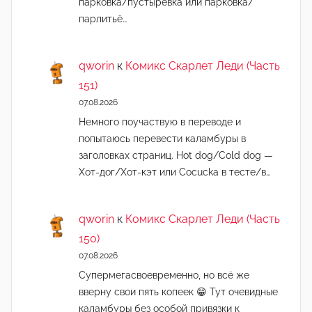
парковка/пустырёвка или парковка/
парлитьё…
qworin
к
Комикс Скарлет Леди (Часть
151)
07.08.2026
Немного поучаствую в переводе и
попытаюсь перевести каламбуры в
заголовках страниц. Hot dog/Cold dog —
Хот-дог/Хот-кэт или Cocucka в тесте/в…
qworin
к
Комикс Скарлет Леди (Часть
150)
07.08.2026
Супермегасвоевременно, но всё же
вверну свои пять копеек 😁 Тут очевидные
каламбуры без особой привязки к