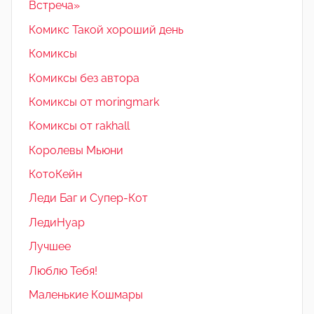
Встреча»
Комикс Такой хороший день
Комиксы
Комиксы без автора
Комиксы от moringmark
Комиксы от rakhall
Королевы Мьюни
КотоКейн
Леди Баг и Супер-Кот
ЛедиНуар
Лучшее
Люблю Тебя!
Маленькие Кошмары