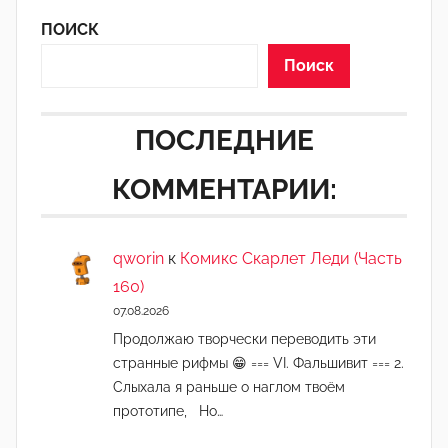
i
ПОИСК
c
a
Поиск
t
i
ПОСЛЕДНИЕ
КОММЕНТАРИИ:
qworin
к
Комикс Скарлет Леди (Часть
160)
07.08.2026
Продолжаю творчески переводить эти
странные рифмы 😁 === VI. Фальшивит === 2.
Слыхала я раньше о наглом твоём
прототипе, Но…