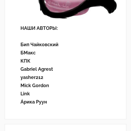
НАШИ АВТОРЫ:
Бип Чайковский
БМакс
КПК
Gabriel Agrest
yasher212
Mick Gordon
Link
Áрика Руун