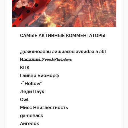
САМЫЕ АКТИВНЫЕ КОММЕНТАТОРЫ:
¿n̯ǝжɐноɔdǝu ǝиɯиʚεɐd ǝvɐиdǝɔ ʚ ǝɓГ
В̶а̶с̶и̶л̶и̶й̶ 𝓕𝓻𝓮𝓪𝓴𝓢𝓴𝓮𝓵𝓮𝓽𝓸𝓷.
КПК
Гайвер Биоморф
･ﾟHollow’°
Леди Паук
Owl
Мисс Неизвестность
gamehack
Ангелок