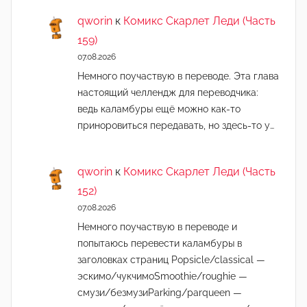
qworin
к
Комикс Скарлет Леди (Часть
159)
07.08.2026
Немного поучаствую в переводе. Эта глава
настоящий челлендж для переводчика:
ведь каламбуры ещё можно как-то
приноровиться передавать, но здесь-то у…
qworin
к
Комикс Скарлет Леди (Часть
152)
07.08.2026
Немного поучаствую в переводе и
попытаюсь перевести каламбуры в
заголовках страниц Popsicle/classical —
эскимо/чукчимоSmoothie/roughie —
смузи/безмузиParking/parqueen —