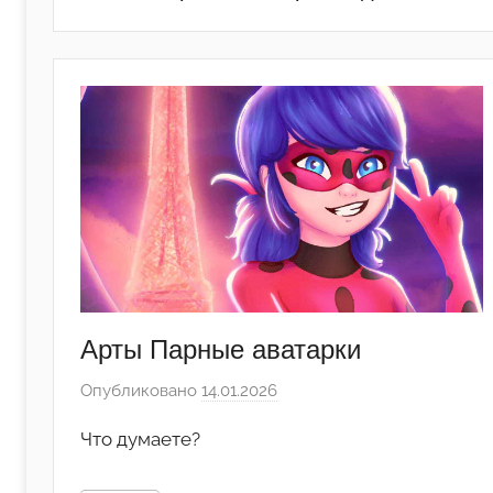
Арты Парные аватарки
Опубликовано
14.01.2026
а
в
Что думаете?
т
о