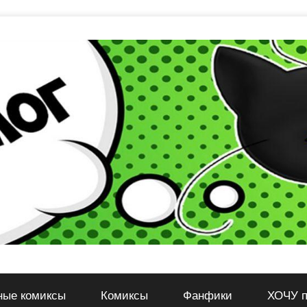
ные комиксы
Комиксы
Фанфики
ХОЧУ п