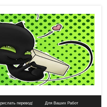
рислать перевод!
Для Ваших Работ