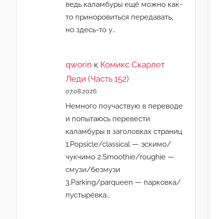
ведь каламбуры ещё можно как-
то приноровиться передавать,
но здесь-то у…
qworin
к
Комикс Скарлет
Леди (Часть 152)
07.08.2026
Немного поучаствую в переводе
и попытаюсь перевести
каламбуры в заголовках страниц
1.Popsicle/classical — эскимо/
чукчимо 2.Smoothie/roughie —
смузи/безмузи
3.Parking/parqueen — парковка/
пустырёвка…