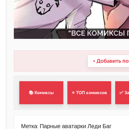
"ВСЕ КОМИКСЫ П
+ Добавить по
📚 Комиксы
⭐ ТОП комиксов
✅ З
Метка:
Парные аватарки Леди Баг