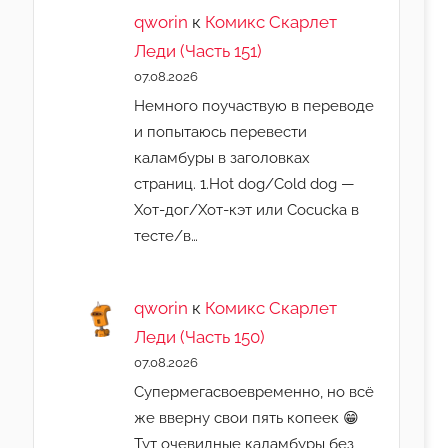
qworin
к
Комикс Скарлет
Леди (Часть 151)
07.08.2026
Немного поучаствую в переводе
и попытаюсь перевести
каламбуры в заголовках
страниц. 1.Hot dog/Cold dog —
Хот-дог/Хот-кэт или Cocucka в
тесте/в…
qworin
к
Комикс Скарлет
Леди (Часть 150)
07.08.2026
Супермегасвоевременно, но всё
же вверну свои пять копеек 😁
Тут очевидные каламбуры без