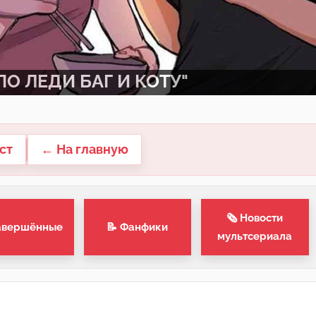
О ЛЕДИ БАГ И КОТУ"
ст
← На главную
🗞 Новости
авершённые
📝 Фанфики
мультсериала