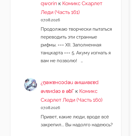
qworin
к
Комикс Скарлет
Леди (Часть 161)
07.08.2026
Продолжаю творчески пытаться
переводить эти странные
рифмы. === XII. Заполненная
танцкарта === 5. Акуму изгнать я
вам не позволю! …
¿n̯ǝжɐноɔdǝu ǝиɯиʚεɐd
ǝvɐиdǝɔ ʚ ǝɓГ
к
Комикс
Скарлет Леди (Часть 160)
07.08.2026
Привет, какие люди, вроде всё
закрепил... Вы надолго надеюсь?