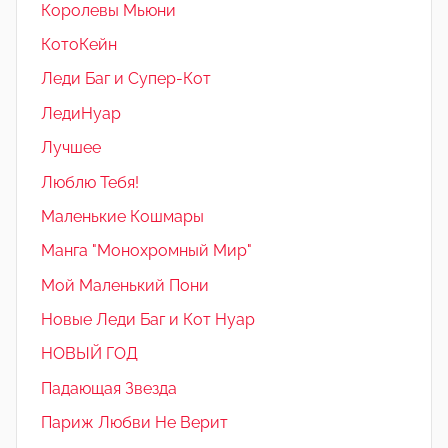
Королевы Мьюни
КотоКейн
Леди Баг и Супер-Кот
ЛедиНуар
Лучшее
Люблю Тебя!
Маленькие Кошмары
Манга "Монохромный Мир"
Мой Маленький Пони
Новые Леди Баг и Кот Нуар
НОВЫЙ ГОД
Падающая Звезда
Париж Любви Не Верит