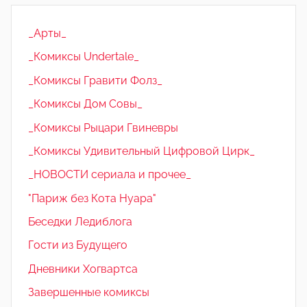
_Арты_
_Комиксы Undertale_
_Комиксы Гравити Фолз_
_Комиксы Дом Совы_
_Комиксы Рыцари Гвиневры
_Комиксы Удивительный Цифровой Цирк_
_НОВОСТИ сериала и прочее_
"Париж без Кота Нуара"
Беседки Ледиблога
Гости из Будущего
Дневники Хогвартса
Завершенные комиксы