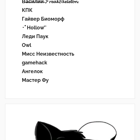
В̶а̶с̶и̶л̶и̶й̶ 𝓕𝓻𝓮𝓪𝓴𝓢𝓴𝓮𝓵𝓮𝓽𝓸𝓷.
КПК
Гайвер Биоморф
･ﾟHollow’°
Леди Паук
Owl
Мисс Неизвестность
gamehack
Ангелок
Мастер Фу