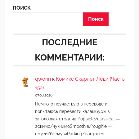
ПОИСК
Поиск
ПОСЛЕДНИЕ
КОММЕНТАРИИ:
qworin
к
Комикс Скарлет Леди (Часть
152)
07.08.2026
Немного поучаствую в переводе и
попытаюсь перевести каламбуры в
заголовках страниц Popsicle/classical —
эскимо/чукчимоSmoothie/roughie —
смузи/безмузиParking/parqueen —