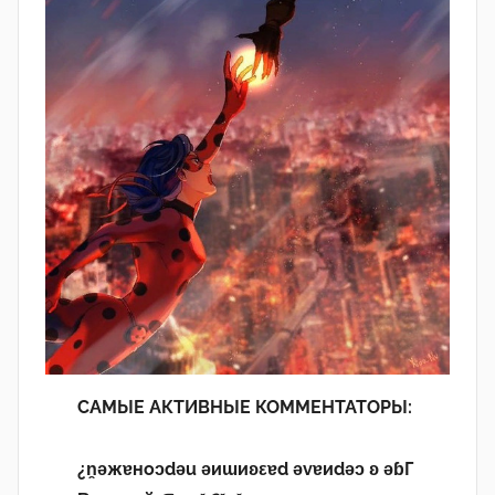
САМЫЕ АКТИВНЫЕ КОММЕНТАТОРЫ:
¿n̯ǝжɐноɔdǝu ǝиɯиʚεɐd ǝvɐиdǝɔ ʚ ǝɓГ