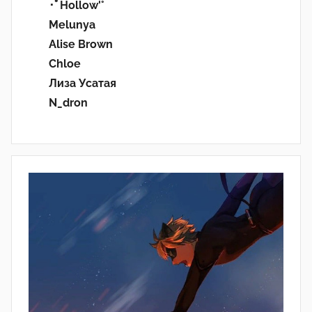
･ﾟHollow'°
Melunya
Alise Brown
Chloe
Лиза Усатая
N_dron