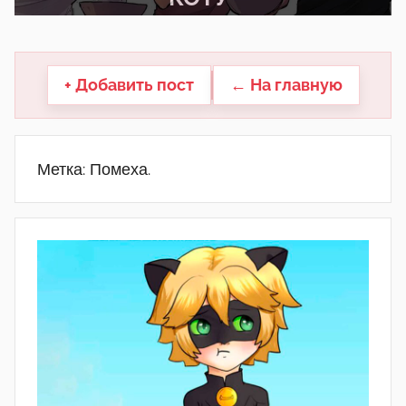
другие.
+ Добавить пост
← На главную
Метка:
Помеха.