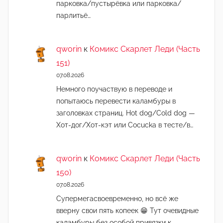
парковка/пустырёвка или парковка/
парлитьё…
qworin
к
Комикс Скарлет Леди (Часть
151)
07.08.2026
Немного поучаствую в переводе и
попытаюсь перевести каламбуры в
заголовках страниц. Hot dog/Cold dog —
Хот-дог/Хот-кэт или Cocucka в тесте/в…
qworin
к
Комикс Скарлет Леди (Часть
150)
07.08.2026
Супермегасвоевременно, но всё же
вверну свои пять копеек 😁 Тут очевидные
каламбуры без особой привязки к