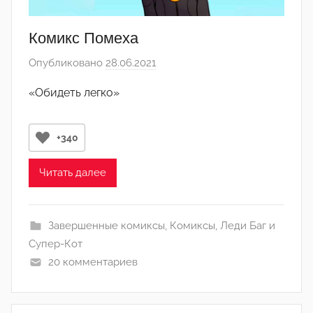
Комикс Помеха
Опубликовано
28.06.2021
а
в
«Обидеть легко»
т
о
р
+340
о
м
Читать далее
c
h
Завершенные комиксы
,
Комиксы
,
Леди Баг и
e
Супер-Кот
r
20 комментариев
i
k