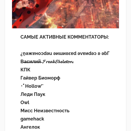
САМЫЕ АКТИВНЫЕ КОММЕНТАТОРЫ:
¿n̯ǝжɐноɔdǝu ǝиɯиʚεɐd ǝvɐиdǝɔ ʚ ǝɓГ
В̶а̶с̶и̶л̶и̶й̶ 𝓕𝓻𝓮𝓪𝓴𝓢𝓴𝓮𝓵𝓮𝓽𝓸𝓷.
КПК
Гайвер Биоморф
･ﾟHollow’°
Леди Паук
Owl
Мисс Неизвестность
gamehack
Ангелок