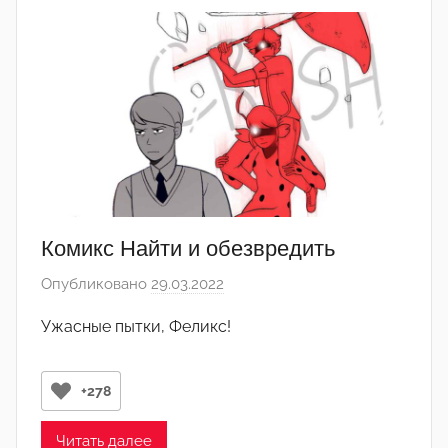
д
а
к
т
о
р
-
а
д
м
Комикс Найти и обезвредить
и
Опубликовано
29.03.2022
а
н
в
)
Ужасные пытки, Феликс!
т
о
р
+278
о
м
Читать далее