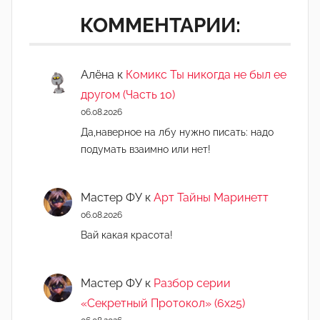
-
КОММЕНТАРИИ:
а
д
м
Алёна
к
Комикс Ты никогда не был ее
и
другом (Часть 10)
н
06.08.2026
)
Да,наверное на лбу нужно писать: надо
подумать взаимно или нет!
Мастер ФУ
к
Арт Тайны Маринетт
06.08.2026
Вай какая красота!
Мастер ФУ
к
Разбор серии
«Секретный Протокол» (6х25)