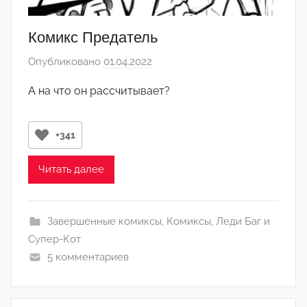
Комикс Предатель
Опубликовано
01.04.2022
а
в
А на что он рассчитывает?
т
о
р
+341
о
м
Читать далее
Л
а
Завершенные комиксы
,
Комиксы
,
Леди Баг и
н
Супер-Кот
а
5 комментариев
(
р
е