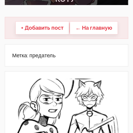
другие.
+ Добавить пост
← На главную
Метка:
предатель