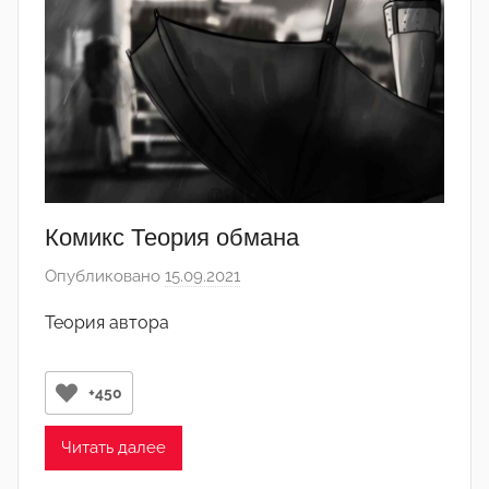
т
о
р
-
а
д
м
и
Комикс Теория обмана
н
Опубликовано
15.09.2021
а
)
в
Теория автора
т
о
р
+450
о
м
Читать далее
Л