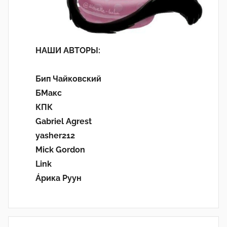
НАШИ АВТОРЫ:
Бип Чайковский
БМакс
КПК
Gabriel Agrest
yasher212
Mick Gordon
Link
Áрика Руун