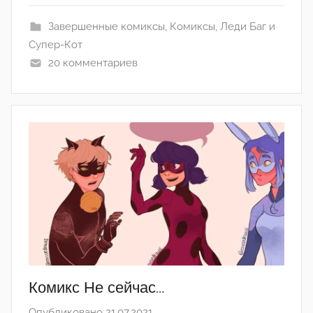
а
Завершенные комиксы
,
Комиксы
,
Леди Баг и
н
Супер-Кот
а
20 комментариев
(
р
е
д
а
к
т
о
р
-
а
д
м
Комикс Не сейчас…
и
Опубликовано
21.07.2021
а