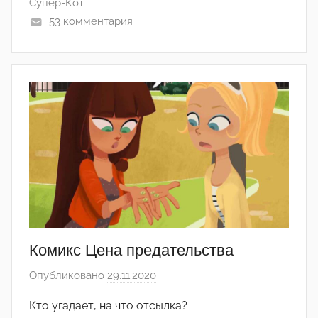
Супер-Кот
m
53 комментария
m
i
k
a
Комикс Цена предательства
Опубликовано
29.11.2020
а
в
Кто угадает, на что отсылка?
т