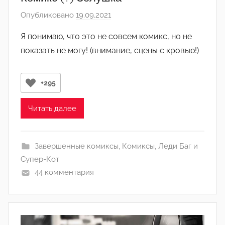
и
Опубликовано
19.09.2021
а
н
в
)
Я понимаю, что это не совсем комикс, но не
т
показать не могу! (внимание, сцены с кровью!)
о
р
о
+295
м
Л
Читать далее
а
н
а
Завершенные комиксы
,
Комиксы
,
Леди Баг и
(
Супер-Кот
р
44 комментария
е
д
а
к