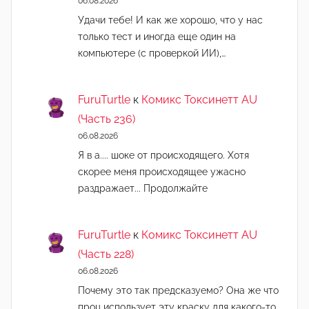
06.08.2026
Удачи тебе! И как же хорошо, что у нас
только тест и иногда еще один на
компьютере (с проверкой ИИ),…
FuruTurtle
к
Комикс Токсинетт AU
(Часть 236)
06.08.2026
Я в а.... шоке от происходящего. Хотя
скорее меня происходящее ужасно
раздражает... Продолжайте
FuruTurtle
к
Комикс Токсинетт AU
(Часть 228)
06.08.2026
Почему это так предсказуемо? Она же что
проц использует эту краску для какого-то