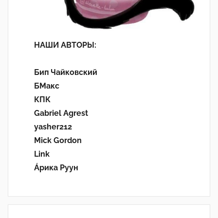
НАШИ АВТОРЫ:
Бип Чайковский
БМакс
КПК
Gabriel Agrest
yasher212
Mick Gordon
Link
Áрика Руун