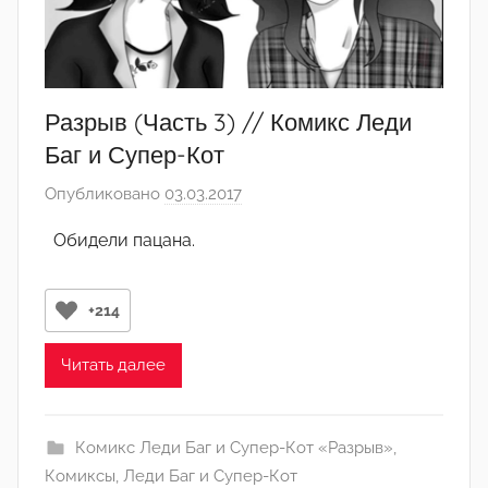
Разрыв (Часть 3) // Комикс Леди
Баг и Супер-Кот
Опубликовано
03.03.2017
а
в
Обидели пацана.
т
о
р
+214
о
м
Читать далее
А
р
Комикс Леди Баг и Супер-Кот «Разрыв»
,
т
Комиксы
,
Леди Баг и Супер-Кот
ё