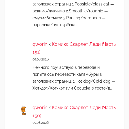
заголовках страниц 1.Popsicle/classical —
эскимо/чукчимо 2.Smoothie/roughie —
смузи/безмузи 3.Parking/parqueen —
парковка/пустырёвка…
qworin
к
Комикс Скарлет Леди (Часть
151)
07.08.2026
Немного поучаствую в переводе и
попытаюсь перевести каламбуры в
заголовках страниц. 1.Hot dog/Cold dog —
Хот-дог/Хот-кэт или Cocucka в тесте/в…
qworin
к
Комикс Скарлет Леди (Часть
150)
07.08.2026