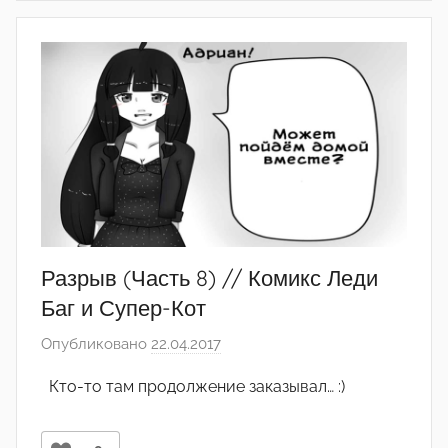
Разрыв (Часть 8) // Комикс Леди
Баг и Супер-Кот
Опубликовано
22.04.2017
а
в
Кто-то там продолжение заказывал… :)
т
о
р