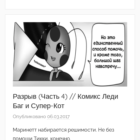
Разрыв (Часть 4) // Комикс Леди
Баг и Супер-Кот
Опубликовано
06.03.2017
а
в
Маринетт набирается решимости. Не без
т
помощи Тикки, конечно.