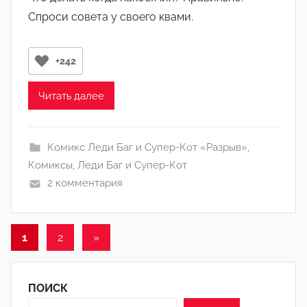
т
Спроси совета у своего квами.
о
р
о
+242
м
А
Читать далее
р
т
ё
Комикс Леди Баг и Супер-Кот «Разрыв»
,
м
Комиксы
,
Леди Баг и Супер-Кот
2 комментария
Пагинация
Следующие
1
2
»
записи
записей
ПОИСК