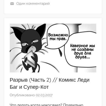
Один комментарий
м
Разрыв (Часть 2) // Комикс Леди
Баг и Супер-Кот
Опубликовано
02.03.2017
а
в
Что делать когда накосячил? Правильно.