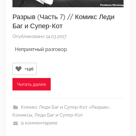
Разрыв (Часть 7) // Комикс Леди
Баг и Супер-Кот
Опубликовано
14.03.2017
а
в
Неприятный разговор.
т
о
р
+196
о
м
Читать далее
А
р
Комикс Леди Баг и Супер-Кот «Разрыв»
,
т
Комиксы
,
Леди Баг и Супер-Кот
ё
9 комментариев
м