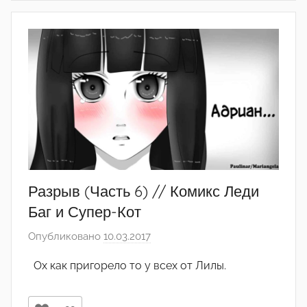
Разрыв (Часть 6) // Комикс Леди
Баг и Супер-Кот
Опубликовано
10.03.2017
а
в
Ох как пригорело то у всех от Лилы.
т
о