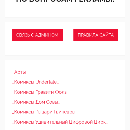
СВЯЗЬ С АДМИНОМ
ПРАВИЛА САЙТА
_Арты_
_Комиксы Undertale_
_Комиксы Гравити Фолз_
_Комиксы Дом Совы_
_Комиксы Рыцари Гвиневры
_Комиксы Удивительный Цифровой Цирк_