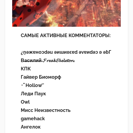
САМЫЕ АКТИВНЫЕ КОММЕНТАТОРЫ:
¿n̯ǝжɐноɔdǝu ǝиɯиʚεɐd ǝvɐиdǝɔ ʚ ǝɓГ
В̶а̶с̶и̶л̶и̶й̶ 𝓕𝓻𝓮𝓪𝓴𝓢𝓴𝓮𝓵𝓮𝓽𝓸𝓷.
КПК
Гайвер Биоморф
･ﾟHollow’°
Леди Паук
Owl
Мисс Неизвестность
gamehack
Ангелок