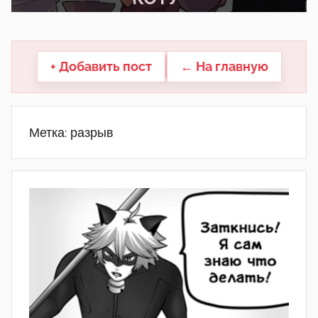
другие.
+ Добавить пост
← На главную
Метка:
разрыв