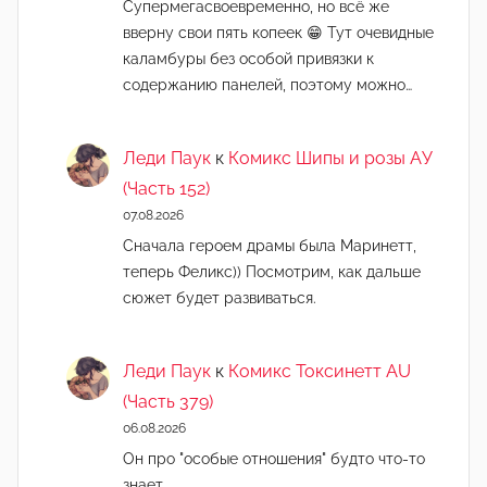
Супермегасвоевременно, но всё же
вверну свои пять копеек 😁 Тут очевидные
каламбуры без особой привязки к
содержанию панелей, поэтому можно…
Леди Паук
к
Комикс Шипы и розы АУ
(Часть 152)
07.08.2026
Сначала героем драмы была Маринетт,
теперь Феликс)) Посмотрим, как дальше
сюжет будет развиваться.
Леди Паук
к
Комикс Токсинетт AU
(Часть 379)
06.08.2026
Он про "особые отношения" будто что-то
знает.