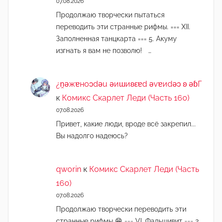
07.08.2026
Продолжаю творчески пытаться
переводить эти странные рифмы. === XII.
Заполненная танцкарта === 5. Акуму
изгнать я вам не позволю! …
¿n̯ǝжɐноɔdǝu ǝиɯиʚεɐd ǝvɐиdǝɔ ʚ ǝɓГ
к
Комикс Скарлет Леди (Часть 160)
07.08.2026
Привет, какие люди, вроде всё закрепил...
Вы надолго надеюсь?
qworin
к
Комикс Скарлет Леди (Часть
160)
07.08.2026
Продолжаю творчески переводить эти
странные рифмы 😁 === VI. Фальшивит === 2.