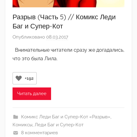
Разрыв (Часть 5) // Комикс Леди
Баг и Супер-Кот
Опубликовано
08.03.2017
а
в
Внимательные читатели сразу же догадались,
т
что это была Лила.
о
р
о
+192
м
А
Читать далее
р
т
ё
Комикс Леди Баг и Супер-Кот «Разрыв»
,
м
Комиксы
,
Леди Баг и Супер-Кот
8 комментариев