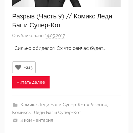
Разрыв (Часть 9) // Комикс Леди
Баг и Супер-Кот
Опубликовано
14.05.2017
а
в
Сильно обиделся. Ох что сейчас будет…
т
о
р
+213
о
м
Читать далее
А
р
Комикс Леди Баг и Супер-Кот «Разрыв»
,
т
Комиксы
,
Леди Баг и Супер-Кот
ё
4 комментария
м