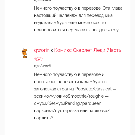
Немного поучаствую в переводе. Эта глава
настоящий челлендж для переводчика:
ведь каламбуры ещё можно как-то
приноровиться передавать, но здесь-то у…
qworin
к
Комикс Скарлет Леди (Часть
152)
07.08.2026
Немного поучаствую в переводе и
попытаюсь перевести каламбуры в
заголовках страниц Popsicle/classical —
эскимо/чукчимоSmoothie/roughie —
смузи/безмузиParking/parqueen —
парковка/пустырёвка или парковка/
парлитьё…