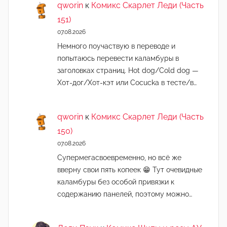
qworin
к
Комикс Скарлет Леди (Часть
151)
07.08.2026
Немного поучаствую в переводе и
попытаюсь перевести каламбуры в
заголовках страниц. Hot dog/Cold dog —
Хот-дог/Хот-кэт или Cocucka в тесте/в…
qworin
к
Комикс Скарлет Леди (Часть
150)
07.08.2026
Супермегасвоевременно, но всё же
вверну свои пять копеек 😁 Тут очевидные
каламбуры без особой привязки к
содержанию панелей, поэтому можно…