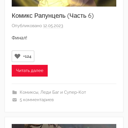
Комикс Рапунцель (Часть 6)
Опубликовано
12.05.2023
а
в
Финал!
т
о
р
+124
о
м
Читать далее
N
a
Комиксы
,
Леди Баг и Супер-Кот
i
5 комментариев
d
a