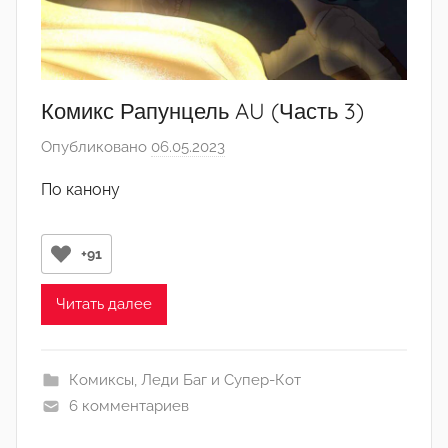
Комикс Рапунцель AU (Часть 3)
Опубликовано
06.05.2023
а
в
По канону
т
о
р
+91
о
м
Читать далее
N
a
Комиксы
,
Леди Баг и Супер-Кот
i
6 комментариев
d
a