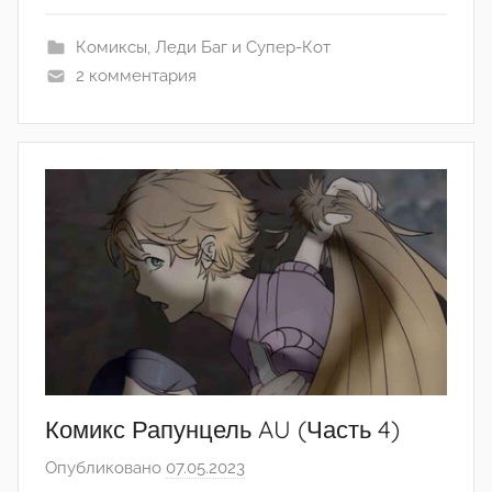
a
Комиксы
,
Леди Баг и Супер-Кот
i
2 комментария
d
a
Комикс Рапунцель AU (Часть 4)
Опубликовано
07.05.2023
а