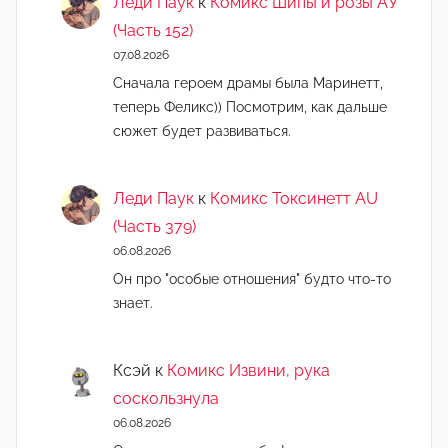
Леди Паук
к
Комикс Шипы и розы АУ
(Часть 152)
07.08.2026
Сначала героем драмы была Маринетт,
теперь Феликс)) Посмотрим, как дальше
сюжет будет развиваться.
Леди Паук
к
Комикс Токсинетт AU
(Часть 379)
06.08.2026
Он про "особые отношения" будто что-то
знает.
Ксэй
к
Комикс Извини, рука
соскользнула
06.08.2026