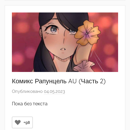
Комикс Рапунцель AU (Часть 2)
Опубликовано
04.05.2023
а
в
Пока без текста
т
о
р
+98
о