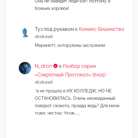
Она не навидит леди баг! поэтому и
божьих коровок!
Туз под рукавом
к
Комикс Бешенство
06.08.2026
Маринетт, которуюмы заслужили
N_dron 🌚
к
Разбор серии
«Секретный Протокол» (6х25)
06.08.2026
*я не прошла в ИХ КОЛЛЕДЖ, НО НЕ
ОСТАНОВИЛАСЬ. Очень неожиданный
поворот сюжета, правда ведь? Для меня
тоже, честно. Чтож...…