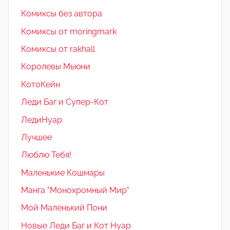
Комиксы без автора
Комиксы от moringmark
Комиксы от rakhall
Королевы Мьюни
КотоКейн
Леди Баг и Супер-Кот
ЛедиНуар
Лучшее
Люблю Тебя!
Маленькие Кошмары
Манга "Монохромный Мир"
Мой Маленький Пони
Новые Леди Баг и Кот Нуар