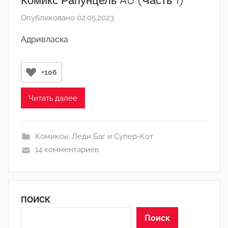
Опубликовано
02.05.2023
а
в
Адривласка
т
о
р
+106
о
м
Читать далее
N
a
Комиксы
,
Леди Баг и Супер-Кот
i
14 комментариев
d
a
ПОИСК
Поиск