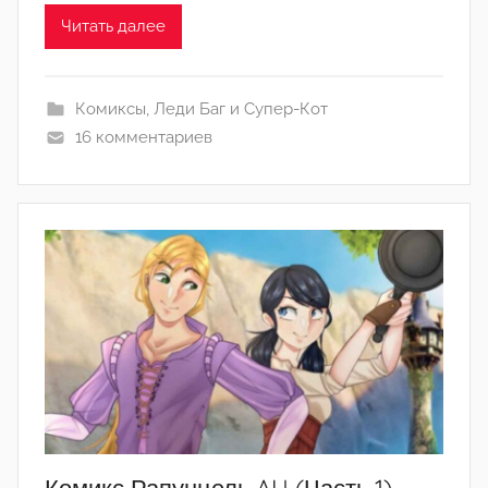
м
Читать далее
N
a
Комиксы
,
Леди Баг и Супер-Кот
i
16 комментариев
d
a
Комикс Рапунцель AU (Часть 1)