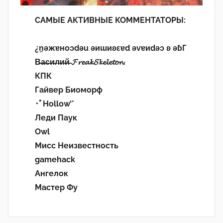
САМЫЕ АКТИВНЫЕ КОММЕНТАТОРЫ:
¿n̯ǝжɐноɔdǝu ǝиɯиʚεɐd ǝvɐиdǝɔ ʚ ǝɓГ
В̶а̶с̶и̶л̶и̶й̶ 𝓕𝓻𝓮𝓪𝓴𝓢𝓴𝓮𝓵𝓮𝓽𝓸𝓷.
КПК
Гайвер Биоморф
･ﾟHollow’°
Леди Паук
Owl
Мисс Неизвестность
gamehack
Ангелок
Мастер Фу