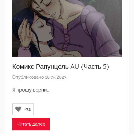
Комикс Рапунцель AU (Часть 5)
Опубликовано
10.05.2023
а
в
Я прошу верни…
т
о
р
+72
о
м
Читать далее
N