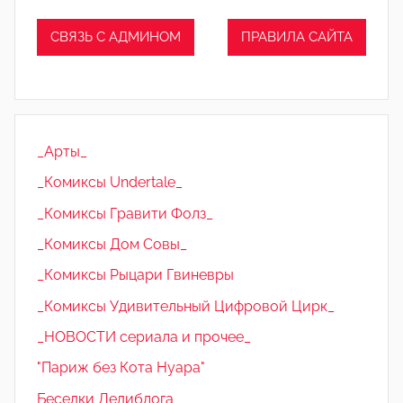
СВЯЗЬ С АДМИНОМ
ПРАВИЛА САЙТА
_Арты_
_Комиксы Undertale_
_Комиксы Гравити Фолз_
_Комиксы Дом Совы_
_Комиксы Рыцари Гвиневры
_Комиксы Удивительный Цифровой Цирк_
_НОВОСТИ сериала и прочее_
"Париж без Кота Нуара"
Беседки Ледиблога