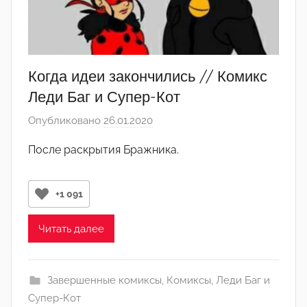
а
д
м
и
Когда идеи закончились // Комикс
н
Леди Баг и Супер-Кот
)
Опубликовано
26.01.2020
а
в
После раскрытия Бражника.
т
о
р
+1 091
о
м
Читать далее
Л
а
Завершенные комиксы
,
Комиксы
,
Леди Баг и
н
Супер-Кот
а