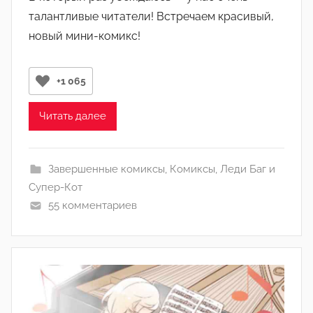
т
талантливые читатели! Встречаем красивый,
о
новый мини-комикс!
р
о
м
+1 065
Л
а
Читать далее
н
а
(
Завершенные комиксы
,
Комиксы
,
Леди Баг и
р
Супер-Кот
е
55 комментариев
д
а
к
т
о
р