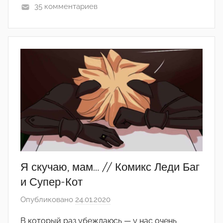
35 комментариев
(
р
е
д
а
к
т
о
р
-
а
д
м
Я скучаю, мам… // Комикс Леди Баг
и
и Супер-Кот
н
Опубликовано
24.01.2020
а
)
в
В который раз убеждаюсь — у нас очень