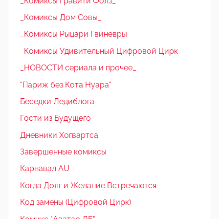
_Комиксы Гравити Фолз_
_Комиксы Дом Совы_
_Комиксы Рыцари Гвиневры
_Комиксы Удивительный Цифровой Цирк_
_НОВОСТИ сериала и прочее_
"Париж без Кота Нуара"
Беседки Ледиблога
Гости из Будущего
Дневники Хогвартса
Завершенные комиксы
Карнавал AU
Когда Долг и Желание Встречаются
Код замены (Цифровой Цирк)