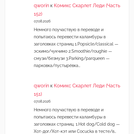
qworin
к
Комикс Скарлет Леди (Часть
152)
07.08.2026
Немного поучаствую в переводе и
попытаюсь перевести каламбуры в
заголовках страниц 1.Popsicle/classical —
эскимо/чукчимо 2.Smoothie/roughie —
смузи/безмузи 3.Parking/parqueen —
парковка/пустырёвка…
qworin
к
Комикс Скарлет Леди (Часть
151)
07.08.2026
Немного поучаствую в переводе и
попытаюсь перевести каламбуры в
заголовках страниц. 1.Hot dog/Cold dog —
Хот-дог/Хот-кэт или Cocucka в тесте/в…