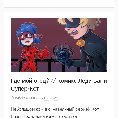
е
д
а
к
т
о
р
-
а
д
м
и
Где мой отец? // Комикс Леди Баг и
н
Супер-Кот
)
Опубликовано
17.02.2020
а
в
Небольшой комикс, навеянный серией Кот
т
Блан. Продолжения у автора нет.