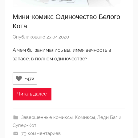
Мини-комикс Одиночество Белого
Кота
Опубликовано
23.04.2020
а
в
А чем бы занимались вы, имея вечность в
т
запасе, в полном одиночестве?
о
р
о
+472
м
Л
Читать далее
а
н
а
Завершенные комиксы
,
Комиксы
,
Леди Баг и
(
Супер-Кот
р
79 комментариев