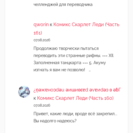
челленджей для переводчика
qworin
к
Комикс Скарлет Леди (Часть
161)
07.08.2026
Продолжаю творчески пытаться
переводить эти странные рифмы. === XII.
Заполненная танцкарта === 5. Акуму
изгнать я вам не позволю! …
¿n̯ǝжɐноɔdǝu ǝиɯиʚεɐd ǝvɐиdǝɔ ʚ ǝɓГ
к
Комикс Скарлет Леди (Часть 160)
07.08.2026
Привет, какие люди, вроде всё закрепил...
Вы надолго надеюсь?