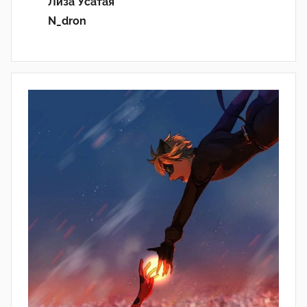
Лиза Усатая
N_dron