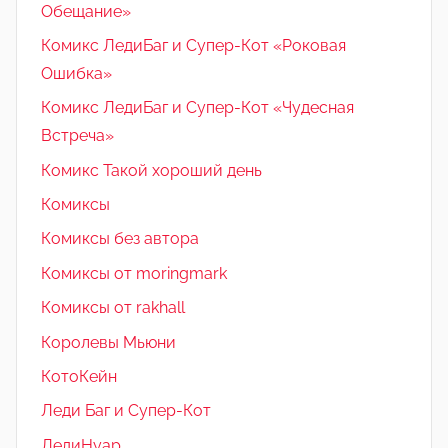
Обещание»
Комикс ЛедиБаг и Супер-Кот «Роковая
Ошибка»
Комикс ЛедиБаг и Супер-Кот «Чудесная
Встреча»
Комикс Такой хороший день
Комиксы
Комиксы без автора
Комиксы от moringmark
Комиксы от rakhall
Королевы Мьюни
КотоКейн
Леди Баг и Супер-Кот
ЛедиНуар