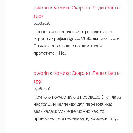
qworin
к
Комикс Скарлет Леди (Часть
160)
07.08.2026
Продолжаю творчески переводить эти
странные рифмы 😁 === VI. Фальшивит === 2.
Слыхала я раньше о наглом твоём
прототипе, Но…
qworin
к
Комикс Скарлет Леди (Часть
159)
07.08.2026
Немного поучаствую в переводе. Эта глава
настоящий челлендж для переводчика:
ведь каламбуры ещё можно как-то
приноровиться передавать, но здесь-то у…