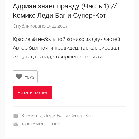
и
Адриан знает правду (Часть 1) //
н
Комикс Леди Баг и Супер-Кот
)
Опубликовано
15.12.2019
а
в
Красивый небольшой комикс из двух частей.
т
Автор был почти провидец, так как рисовал
о
его 3 года назад, совершенно не зная
р
о
м
+573
Л
а
Читать далее
н
а
(
Комиксы
,
Леди Баг и Супер-Кот
р
15 комментариев
е