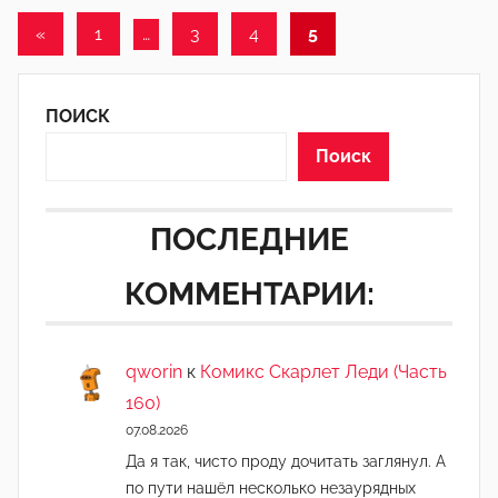
д
Пагинация
а
Предыдущие
«
1
…
3
4
5
к
записи
записей
т
о
ПОИСК
р
Поиск
-
а
д
ПОСЛЕДНИЕ
м
КОММЕНТАРИИ:
и
н
)
qworin
к
Комикс Скарлет Леди (Часть
160)
07.08.2026
Да я так, чисто проду дочитать заглянул. А
по пути нашёл несколько незаурядных