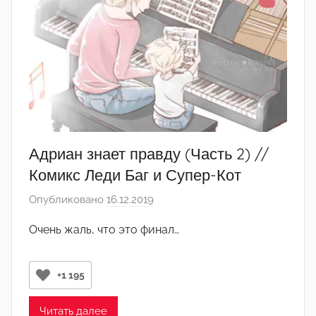
-
а
д
м
и
н
)
Адриан знает правду (Часть 2) //
Комикс Леди Баг и Супер-Кот
Опубликовано
16.12.2019
а
в
Очень жаль, что это финал…
т
о
р
+1 195
о
м
Читать далее