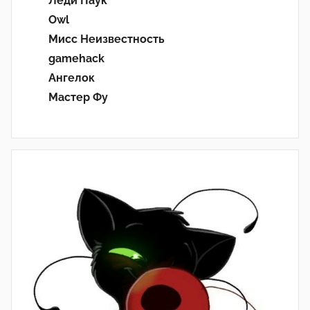
Леди Паук
Owl
Мисс Неизвестность
gamehack
Ангелок
Мастер Фу