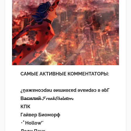
САМЫЕ АКТИВНЫЕ КОММЕНТАТОРЫ:
¿n̯ǝжɐноɔdǝu ǝиɯиʚεɐd ǝvɐиdǝɔ ʚ ǝɓГ
В̶а̶с̶и̶л̶и̶й̶ 𝓕𝓻𝓮𝓪𝓴𝓢𝓴𝓮𝓵𝓮𝓽𝓸𝓷.
КПК
Гайвер Биоморф
･ﾟHollow’°