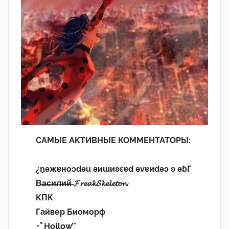
САМЫЕ АКТИВНЫЕ КОММЕНТАТОРЫ:
¿n̯ǝжɐноɔdǝu ǝиɯиʚεɐd ǝvɐиdǝɔ ʚ ǝɓГ
В̶а̶с̶и̶л̶и̶й̶ 𝓕𝓻𝓮𝓪𝓴𝓢𝓴𝓮𝓵𝓮𝓽𝓸𝓷.
КПК
Гайвер Биоморф
･ﾟHollow’°