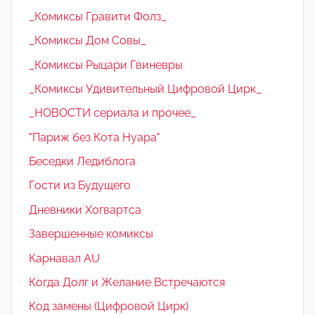
_Комиксы Гравити Фолз_
_Комиксы Дом Совы_
_Комиксы Рыцари Гвиневры
_Комиксы Удивительный Цифровой Цирк_
_НОВОСТИ сериала и прочее_
"Париж без Кота Нуара"
Беседки Ледиблога
Гости из Будущего
Дневники Хогвартса
Завершенные комиксы
Карнавал AU
Когда Долг и Желание Встречаются
Код замены (Цифровой Цирк)