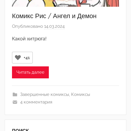
Комикс Рис / Ангел и Демон
Опубликовано
14.03.2024
а
в
Какой хитрюга!
т
о
р
+41
о
м
Читать далее
N
_
Завершенные комиксы
,
Комиксы
d
4 комментария
r
o
n
🌚
ПОИСК