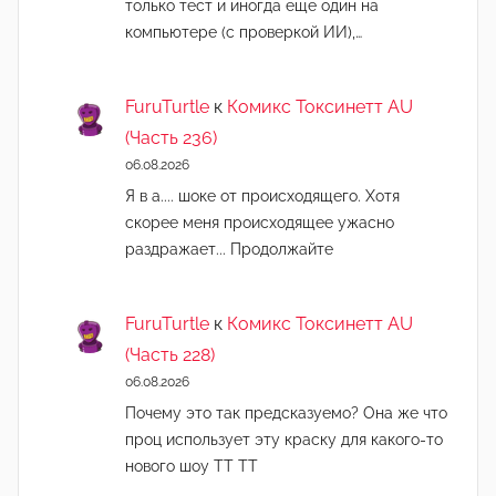
только тест и иногда еще один на
компьютере (с проверкой ИИ),…
FuruTurtle
к
Комикс Токсинетт AU
(Часть 236)
06.08.2026
Я в а.... шоке от происходящего. Хотя
скорее меня происходящее ужасно
раздражает... Продолжайте
FuruTurtle
к
Комикс Токсинетт AU
(Часть 228)
06.08.2026
Почему это так предсказуемо? Она же что
проц использует эту краску для какого-то
нового шоу ТТ ТТ