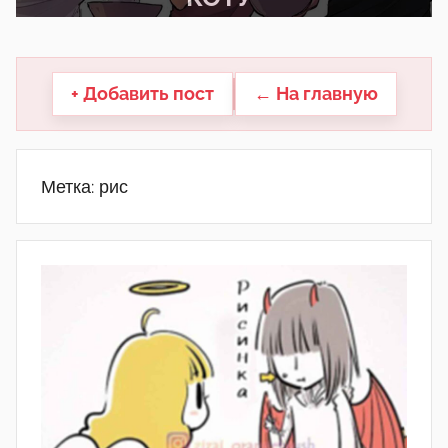
другие.
+ Добавить пост
← На главную
Метка:
рис