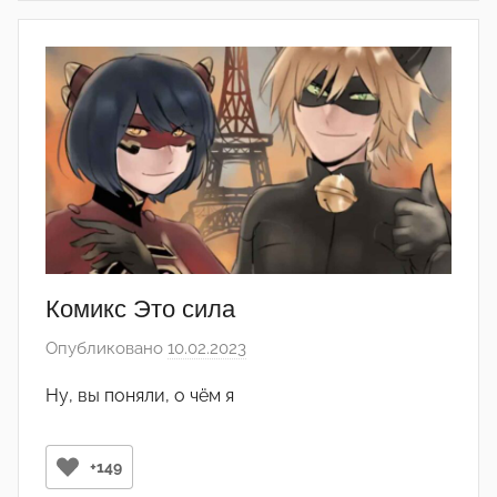
_
1
5
2
3
Комикс Это сила
Опубликовано
10.02.2023
а
в
Ну, вы поняли, о чём я
т
о
р
+149
о