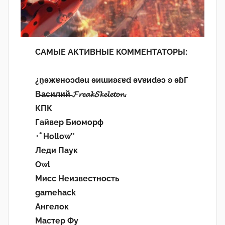
САМЫЕ АКТИВНЫЕ КОММЕНТАТОРЫ:
¿n̯ǝжɐноɔdǝu ǝиɯиʚεɐd ǝvɐиdǝɔ ʚ ǝɓГ
В̶а̶с̶и̶л̶и̶й̶ 𝓕𝓻𝓮𝓪𝓴𝓢𝓴𝓮𝓵𝓮𝓽𝓸𝓷.
КПК
Гайвер Биоморф
･ﾟHollow’°
Леди Паук
Owl
Мисс Неизвестность
gamehack
Ангелок
Мастер Фу