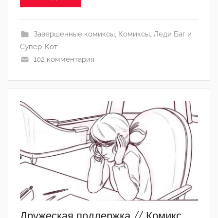
Л
а
Завершенные комиксы
,
Комиксы
,
Леди Баг и
н
Супер-Кот
а
102 комментария
(
р
е
д
а
к
т
о
р
-
а
д
м
Дружеская поддержка // Комикс