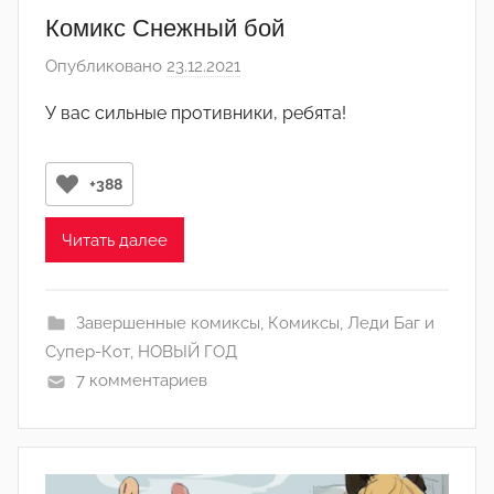
м
Комикс Снежный бой
и
Опубликовано
23.12.2021
а
н
в
)
У вас сильные противники, ребята!
т
о
р
+388
о
м
Читать далее
Л
а
Завершенные комиксы
,
Комиксы
,
Леди Баг и
н
Супер-Кот
,
НОВЫЙ ГОД
а
7 комментариев
(
р
е
д