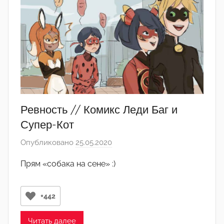
а
к
т
о
р
-
а
д
м
Ревность // Комикс Леди Баг и
и
Супер-Кот
н
Опубликовано
25.05.2020
а
)
в
Прям «собака на сене» :)
т
о
р
+442
о
м
Читать далее