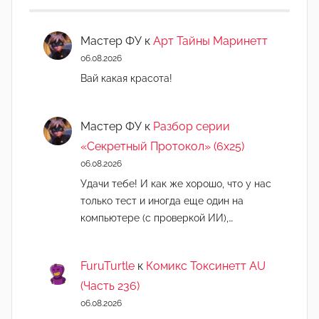
и
н
Мастер ФУ
к
Арт Тайны Маринетт
)
06.08.2026
Вай какая красота!
Мастер ФУ
к
Разбор серии
«Секретный Протокол» (6х25)
06.08.2026
Удачи тебе! И как же хорошо, что у нас
только тест и иногда еще один на
компьютере (с проверкой ИИ),…
FuruTurtle
к
Комикс Токсинетт AU
(Часть 236)
06.08.2026