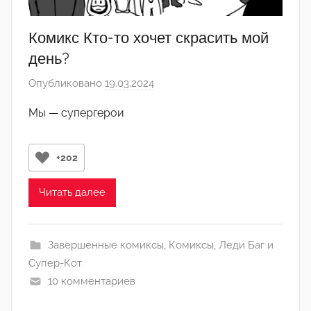
Комикс Кто-то хочет скрасить мой
день?
Опубликовано
19.03.2024
а
в
Мы — супергерои
т
о
р
+202
о
м
Читать далее
A
l
Завершенные комиксы
,
Комиксы
,
Леди Баг и
e
Супер-Кот
k
10 комментариев
s
a