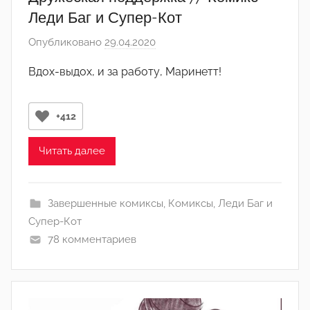
и
Леди Баг и Супер-Кот
н
Опубликовано
29.04.2020
а
)
в
Вдох-выдох, и за работу, Маринетт!
т
о
р
+412
о
м
Читать далее
Л
а
Завершенные комиксы
,
Комиксы
,
Леди Баг и
н
Супер-Кот
а
78 комментариев
(
р
е
д