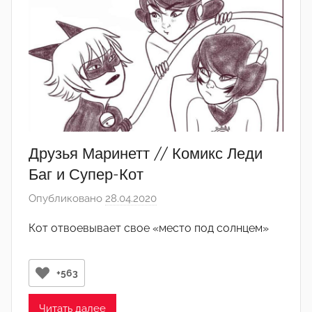
а
к
т
о
р
-
а
д
м
Друзья Маринетт // Комикс Леди
и
Баг и Супер-Кот
н
Опубликовано
28.04.2020
а
)
в
Кот отвоевывает свое «место под солнцем»
т
о
р
+563
о
м
Читать далее