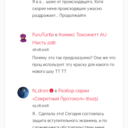
Я в а.... шоке от происходящего. Хотя
скорее меня происходящее ужасно
раздражает... Продолжайте
FuruTurtle
к
Комикс Токсинетт AU
(Часть 228)
06.08.2026
Почему это так предсказуемо? Она же что
проц использует эту краску для какого-то
нового шоу ТТ ТТ
N_dron 🌚
к
Разбор серии
«Секретный Протокол» (6х25)
05.08.2026
Я... Сделала это! Сегодня состоялась
защита вступительного экзамена, и по
сложившимся обстоятельствам меня