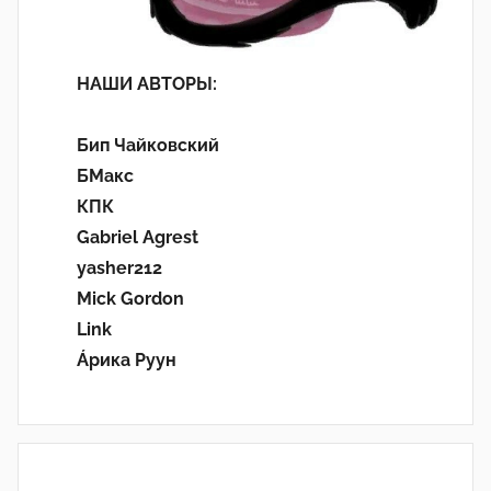
НАШИ АВТОРЫ:
Бип Чайковский
БМакс
КПК
Gabriel Agrest
yasher212
Mick Gordon
Link
Áрика Руун