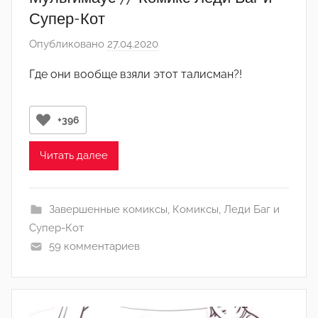
и
Супер-Кот
н
Опубликовано
27.04.2020
а
)
в
Где они вообще взяли этот талисман?!
т
о
р
+396
о
м
Читать далее
Л
а
Завершенные комиксы
,
Комиксы
,
Леди Баг и
н
Супер-Кот
а
59 комментариев
(
р
е
д