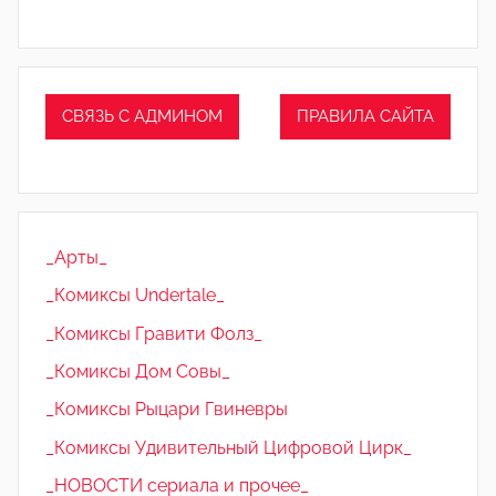
СВЯЗЬ С АДМИНОМ
ПРАВИЛА САЙТА
_Арты_
_Комиксы Undertale_
_Комиксы Гравити Фолз_
_Комиксы Дом Совы_
_Комиксы Рыцари Гвиневры
_Комиксы Удивительный Цифровой Цирк_
_НОВОСТИ сериала и прочее_