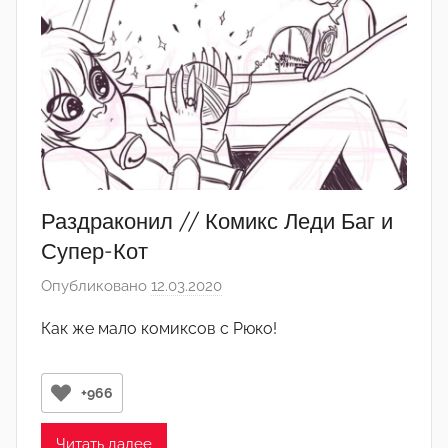
а
к
т
о
р
-
а
д
м
Раздраконил // Комикс Леди Баг и
и
Супер-Кот
н
Опубликовано
12.03.2020
а
)
в
Как же мало комиксов с Рюко!
т
о
р
+966
о
м
Читать далее