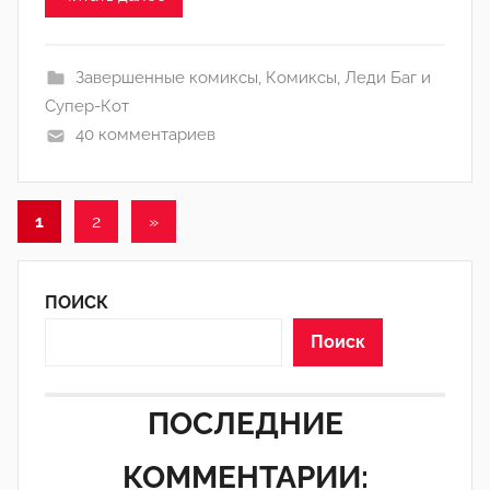
Л
а
Завершенные комиксы
,
Комиксы
,
Леди Баг и
н
Супер-Кот
а
40 комментариев
(
р
е
Пагинация
Следующие
1
2
»
д
а
записи
записей
к
ПОИСК
т
о
Поиск
р
-
ПОСЛЕДНИЕ
а
д
КОММЕНТАРИИ:
м