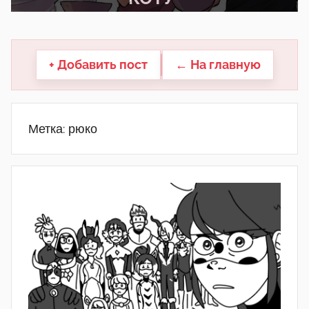
другие.
+ Добавить пост
← На главную
Метка:
рюко