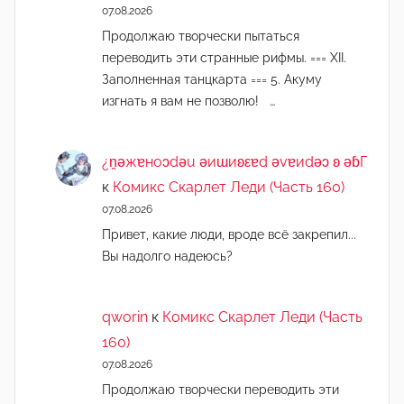
07.08.2026
Продолжаю творчески пытаться
переводить эти странные рифмы. === XII.
Заполненная танцкарта === 5. Акуму
изгнать я вам не позволю! …
¿n̯ǝжɐноɔdǝu ǝиɯиʚεɐd ǝvɐиdǝɔ ʚ ǝɓГ
к
Комикс Скарлет Леди (Часть 160)
07.08.2026
Привет, какие люди, вроде всё закрепил...
Вы надолго надеюсь?
qworin
к
Комикс Скарлет Леди (Часть
160)
07.08.2026
Продолжаю творчески переводить эти