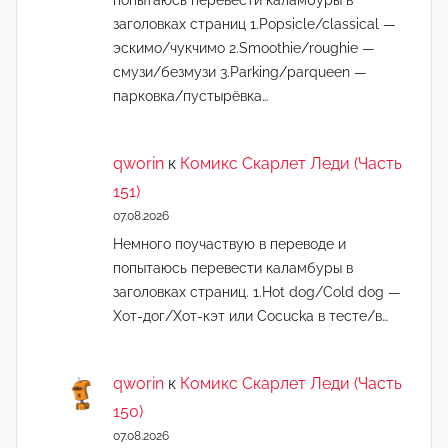
попытаюсь перевести каламбуры в
заголовках страниц 1.Popsicle/classical —
эскимо/чукчимо 2.Smoothie/roughie —
смузи/безмузи 3.Parking/parqueen —
парковка/пустырёвка…
qworin
к
Комикс Скарлет Леди (Часть
151)
07.08.2026
Немного поучаствую в переводе и
попытаюсь перевести каламбуры в
заголовках страниц. 1.Hot dog/Cold dog —
Хот-дог/Хот-кэт или Cocucka в тесте/в…
qworin
к
Комикс Скарлет Леди (Часть
150)
07.08.2026