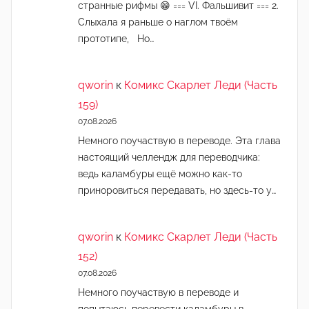
странные рифмы 😁 === VI. Фальшивит === 2.
Слыхала я раньше о наглом твоём
прототипе, Но…
qworin
к
Комикс Скарлет Леди (Часть
159)
07.08.2026
Немного поучаствую в переводе. Эта глава
настоящий челлендж для переводчика:
ведь каламбуры ещё можно как-то
приноровиться передавать, но здесь-то у…
qworin
к
Комикс Скарлет Леди (Часть
152)
07.08.2026
Немного поучаствую в переводе и