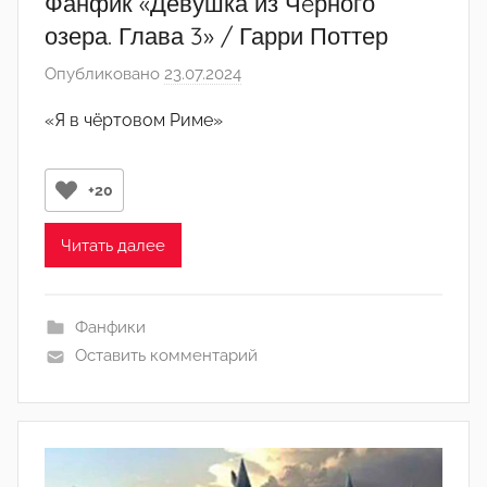
Фанфик «Девушка из Чëрного
озера. Глава 3» / Гарри Поттер
Опубликовано
23.07.2024
а
в
«Я в чёртовом Риме»
т
о
р
+20
о
м
Читать далее
L
i
Фанфики
n
Оставить комментарий
k