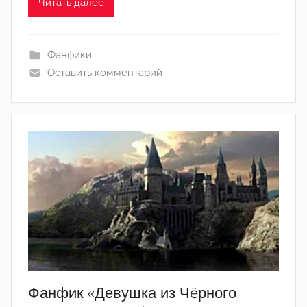
L
Читать далее
i
n
k
Фанфики
Оставить комментарий
Фанфик «Девушка из Чëрного