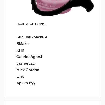
НАШИ АВТОРЫ:
Бип Чайковский
БМакс
КПК
Gabriel Agrest
yasher212
Mick Gordon
Link
Áрика Руун