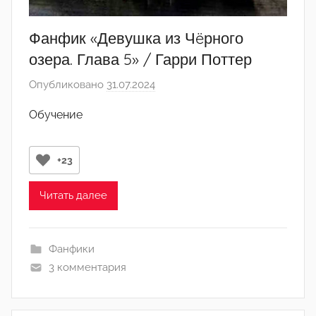
Фанфик «Девушка из Чëрного
озера. Глава 5» / Гарри Поттер
Опубликовано
31.07.2024
а
в
Обучение
т
о
р
+23
о
м
Читать далее
L
i
Фанфики
n
3 комментария
k