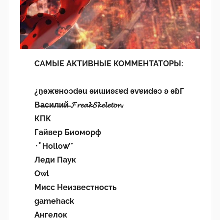
САМЫЕ АКТИВНЫЕ КОММЕНТАТОРЫ:
¿n̯ǝжɐноɔdǝu ǝиɯиʚεɐd ǝvɐиdǝɔ ʚ ǝɓГ
В̶а̶с̶и̶л̶и̶й̶ 𝓕𝓻𝓮𝓪𝓴𝓢𝓴𝓮𝓵𝓮𝓽𝓸𝓷.
КПК
Гайвер Биоморф
･ﾟHollow’°
Леди Паук
Owl
Мисс Неизвестность
gamehack
Ангелок