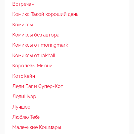
Встреча»
Комикс Такой хороший день
Комиксы
Комиксы без автора
Комиксы от moringmark
Комиксы от rakhall
Королевы Мьюни
КотоКейн
Леди Баг и Супер-Кот
ЛедиНуар
Лучшее
Люблю Тебя!
Маленькие Кошмары