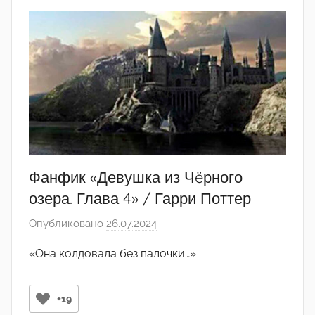
Фанфик «Девушка из Чëрного
озера. Глава 4» / Гарри Поттер
Опубликовано
26.07.2024
а
в
«Она колдовала без палочки…»
т
о
р
+19
о