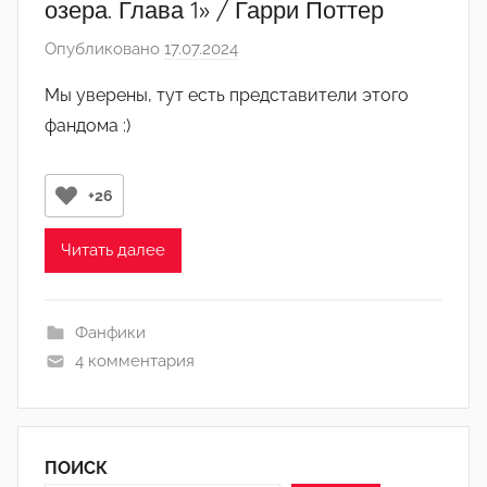
озера. Глава 1» / Гарри Поттер
Опубликовано
17.07.2024
а
в
Мы уверены, тут есть представители этого
т
фандома :)
о
р
о
+26
м
L
Читать далее
i
n
k
Фанфики
4 комментария
ПОИСК