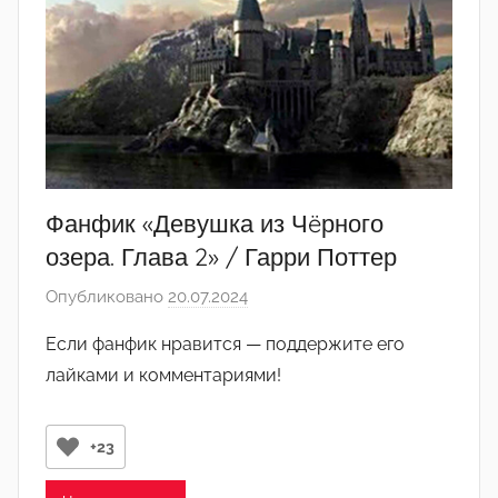
Фанфик «Девушка из Чëрного
озера. Глава 2» / Гарри Поттер
Опубликовано
20.07.2024
а
в
Если фанфик нравится — поддержите его
т
лайками и комментариями!
о
р
о
+23
м