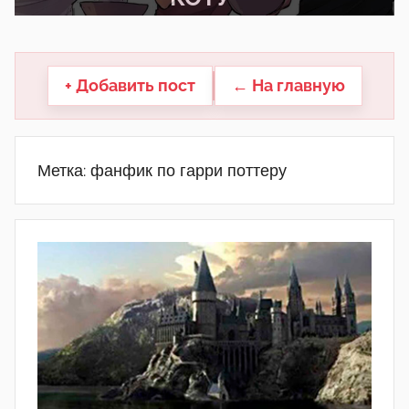
другие.
+ Добавить пост
← На главную
Метка:
фанфик по гарри поттеру