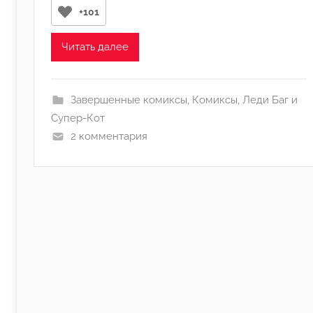
р
+101
о
м
Читать далее
C
h
a
Завершенные комиксы
,
Комиксы
,
Леди Баг и
t
Супер-Кот
V
2 комментария
o
l
k
e
r
:
]