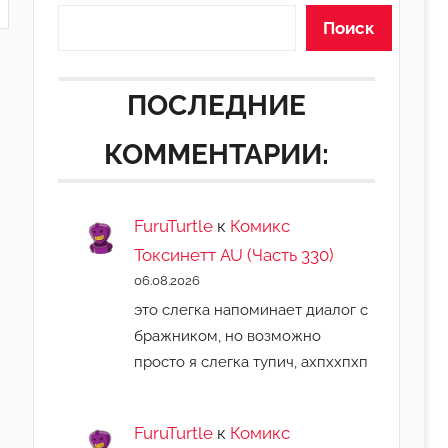
Поиск
ПОСЛЕДНИЕ
КОММЕНТАРИИ:
FuruTurtle
к
Комикс
Токсинетт AU (Часть 330)
06.08.2026
это слегка напоминает диалог с
бражником, но возможно
просто я слегка тупич, ахпххпхп
FuruTurtle
к
Комикс