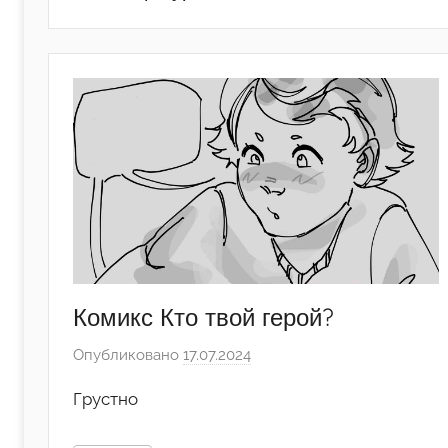
Комикс Кто твой герой?
Опубликовано
17.07.2024
а
в
Грустно
т
о