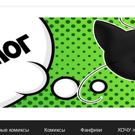
ные комиксы
Комиксы
Фанфики
ХОЧУ п