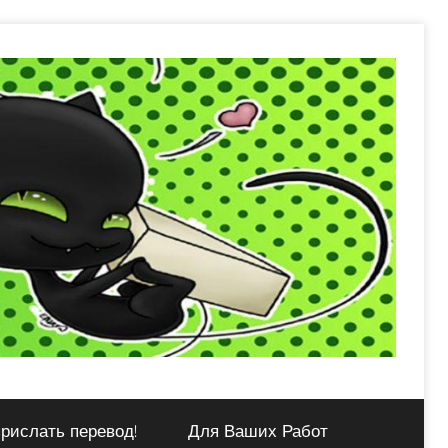
рислать перевод!
Для Ваших Работ