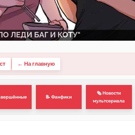
О ЛЕДИ БАГ И КОТУ"
ст
← На главную
🗞 Новости
авершённые
📝 Фанфики
мультсериала