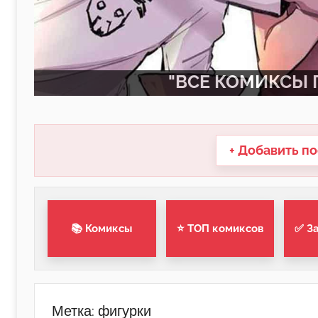
"ВСЕ КОМИКСЫ П
+ Добавить по
📚 Комиксы
⭐ ТОП комиксов
✅ З
Метка:
фигурки