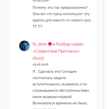
06.08.2026
Почему это так предсказуемо?
Она же что проц использует эту
краску для какого-то нового шоу
ТТ ТТ
N_dron 🌚
к
Разбор серии
«Секретный Протокол»
(6х25)
05.08.2026
Я... Сделала это! Сегодня
состоялась защита
вступительного экзамена, и по
сложившимся обстоятельствам
меня вызвали первой!
Волноваться времени не было,