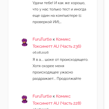
Удачи тебе! И как же хорошо,
что у нас только тест и иногда
еще один на компьютере (с
проверкой ИИ),…
FuruTurtle
к
Комикс
Токсинетт AU (Часть 236)
06.08.2026
Я в а.... шоке от происходящего.
Хотя скорее меня
происходящее ужасно
раздражает... Продолжайте
FuruTurtle
к
Комикс
Токсинетт AU (Часть 228)