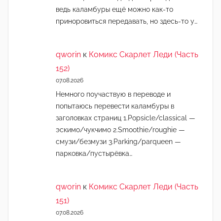
ведь каламбуры ещё можно как-то
приноровиться передавать, но здесь-то у…
qworin
к
Комикс Скарлет Леди (Часть
152)
07.08.2026
Немного поучаствую в переводе и
попытаюсь перевести каламбуры в
заголовках страниц 1.Popsicle/classical —
эскимо/чукчимо 2.Smoothie/roughie —
смузи/безмузи 3.Parking/parqueen —
парковка/пустырёвка…
qworin
к
Комикс Скарлет Леди (Часть
151)
07.08.2026