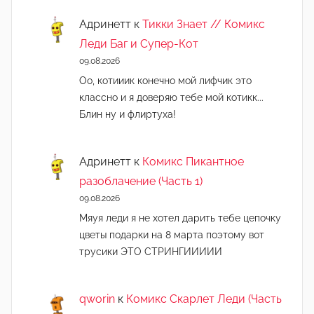
Адринетт
к
Тикки Знает // Комикс
Леди Баг и Супер-Кот
09.08.2026
Оо, котииик конечно мой лифчик это
классно и я доверяю тебе мой котикк...
Блин ну и флиртуха!
Адринетт
к
Комикс Пикантное
разоблачение (Часть 1)
09.08.2026
Мяуя леди я не хотел дарить тебе цепочку
цветы подарки на 8 марта поэтому вот
трусики ЭТО СТРИНГИИИИИ
qworin
к
Комикс Скарлет Леди (Часть