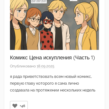
o
v
a
Комикс Цена искупления (Часть 1)
Опубликовано
18.09.2025
а
в
я рада приветствовать всем новый комикс,
т
первую главу которого я сама лично
о
создавала на протяжении нескольких недель
р
о
м
+46