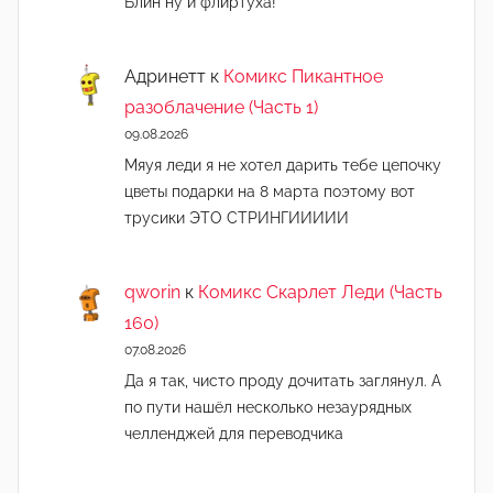
Блин ну и флиртуха!
Адринетт
к
Комикс Пикантное
разоблачение (Часть 1)
09.08.2026
Мяуя леди я не хотел дарить тебе цепочку
цветы подарки на 8 марта поэтому вот
трусики ЭТО СТРИНГИИИИИ
qworin
к
Комикс Скарлет Леди (Часть
160)
07.08.2026
Да я так, чисто проду дочитать заглянул. А
по пути нашёл несколько незаурядных
челленджей для переводчика