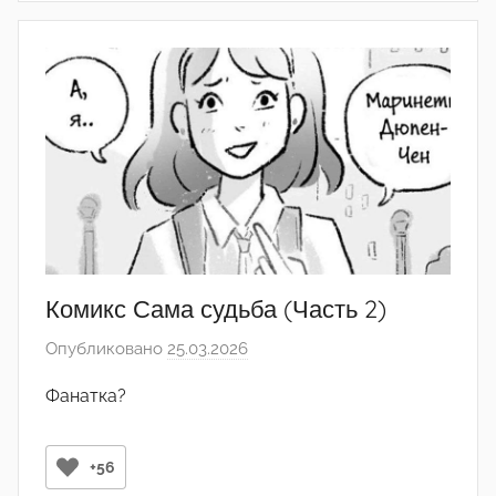
o
w
'
°
Комикс Сама судьба (Часть 2)
Опубликовано
25.03.2026
а
в
Фанатка?
т
о
р
+56
о