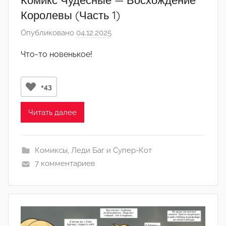
Королевы (Часть 1)
Опубликовано
04.12.2025
а
в
Что-то новенькое!
т
о
р
+43
о
м
Читать далее
e
l
Комиксы
,
Леди Баг и Супер-Кот
l
7 комментариев
i
e
b
e
l