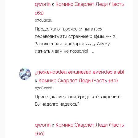
qworin
к
Комикс Скарлет Леди (Часть
161)
07.08.2026
Продолжаю творчески пытаться
переводить эти странные рифмы. === XII.
Заполненная танцкарта === 5. Акуму
изгнать я вам не позволю! …
¿n̯ǝжɐноɔdǝu ǝиɯиʚεɐd ǝvɐиdǝɔ ʚ ǝɓГ
к
Комикс Скарлет Леди (Часть 160)
07.08.2026
Привет, какие люди, вроде всё закрепил...
Вы надолго надеюсь?
qworin
к
Комикс Скарлет Леди (Часть
160)