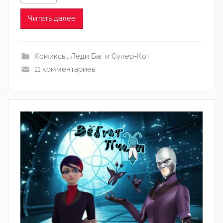
C
h
Читать далее
l
o
e
Комиксы
,
Леди Баг и Супер-Кот
11 комментариев