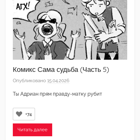
'
°
Комикс Сама судьба (Часть 5)
Опубликовано
15.04.2026
а
в
Ты Адриан прям правду-матку рубит
т
о
р
+74
о
м
Читать далее
･ﾟ