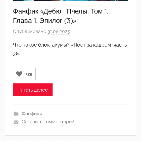
Фанфик «Дебют Пчелы. Том 1.
Глава 1. Эпилог (3)»
Опубликовано
31.08.2025
а
в
Что такое блок-акумы? «Пост за кадром (часть
т
3)»
о
р
о
+25
м
y
Читать далее
a
s
h
Фанфики
e
Оставить комментарий
r
2