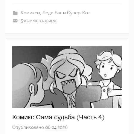
H
Комиксы
,
Леди Баг и Супер-Кот
o
5 комментариев
l
l
o
w
'
°
Комикс Сама судьба (Часть 4)
Опубликовано
06.04.2026
а