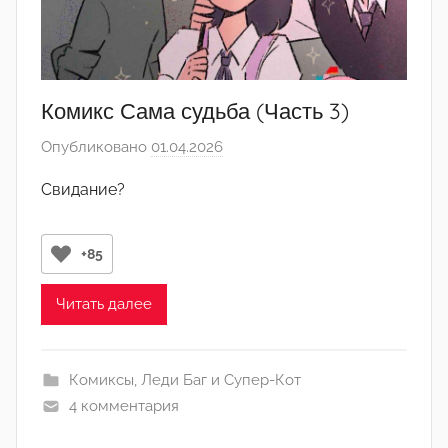
Комикс Сама судьба (Часть 3)
Опубликовано
01.04.2026
а
в
Свидание?
т
о
р
+85
о
м
Читать далее
･ﾟ
H
Комиксы
,
Леди Баг и Супер-Кот
o
4 комментария
l
l