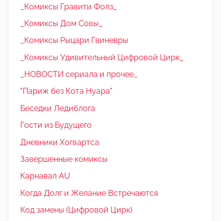
_Комиксы Гравити Фолз_
_Комиксы Дом Совы_
_Комиксы Рыцари Гвиневры
_Комиксы Удивительный Цифровой Цирк_
_НОВОСТИ сериала и прочее_
"Париж без Кота Нуара"
Беседки Ледиблога
Гости из Будущего
Дневники Хогвартса
Завершенные комиксы
Карнавал AU
Когда Долг и Желание Встречаются
Код замены (Цифровой Цирк)