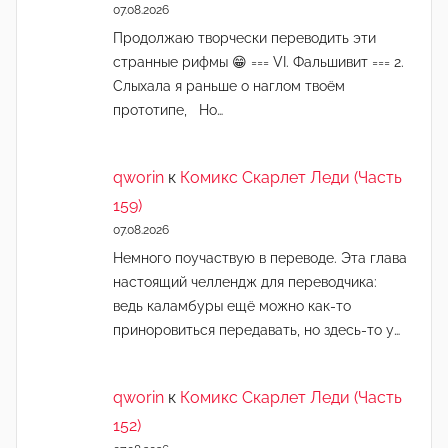
07.08.2026
Продолжаю творчески переводить эти
странные рифмы 😁 === VI. Фальшивит === 2.
Слыхала я раньше о наглом твоём
прототипе, Но…
qworin
к
Комикс Скарлет Леди (Часть
159)
07.08.2026
Немного поучаствую в переводе. Эта глава
настоящий челлендж для переводчика:
ведь каламбуры ещё можно как-то
приноровиться передавать, но здесь-то у…
qworin
к
Комикс Скарлет Леди (Часть
152)