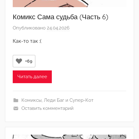
Комикс Сама судьба (Часть 6)
Опубликовано
24.04.2026
а
в
Как-то так :(
т
о
р
+69
о
м
Читать далее
･ﾟ
H
Комиксы
,
Леди Баг и Супер-Кот
o
Оставить комментарий
l
l
o
w