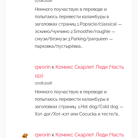
07.08.2026
Немного поучаствую в переводе и
попытаюсь перевести каламбуры в
заголовках страниц 1.Popsicle/classical —
эскимо/чукчимо 2.Smoothie/roughie —
смузи/безмузи 3.Parking/parqueen —
парковка/пустырёвка…
qworin
к
Комикс Скарлет Леди (Часть
151)
07.08.2026
Немного поучаствую в переводе и
попытаюсь перевести каламбуры в
заголовках страниц. 1.Hot dog/Cold dog —
Хот-дог/Хот-кэт или Cocucka в тесте/в…
qworin
к
Комикс Скарлет Леди (Часть