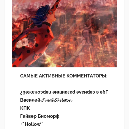
САМЫЕ АКТИВНЫЕ КОММЕНТАТОРЫ:
¿n̯ǝжɐноɔdǝu ǝиɯиʚεɐd ǝvɐиdǝɔ ʚ ǝɓГ
В̶а̶с̶и̶л̶и̶й̶ 𝓕𝓻𝓮𝓪𝓴𝓢𝓴𝓮𝓵𝓮𝓽𝓸𝓷.
КПК
Гайвер Биоморф
･ﾟHollow’°