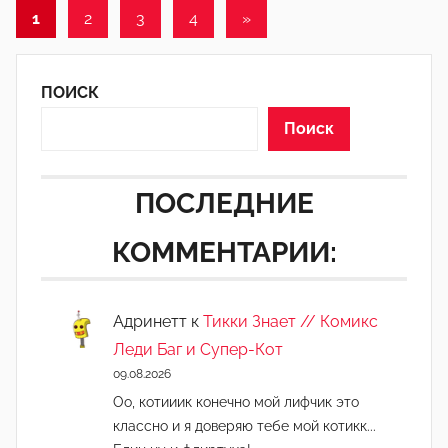
Пагинация
1
Следующие
1
2
3
4
»
2
записи
записей
ПОИСК
Поиск
ПОСЛЕДНИЕ
КОММЕНТАРИИ:
Адринетт
к
Тикки Знает // Комикс
Леди Баг и Супер-Кот
09.08.2026
Оо, котииик конечно мой лифчик это
классно и я доверяю тебе мой котикк...