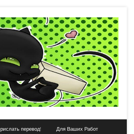
рислать перевод!
Для Ваших Работ