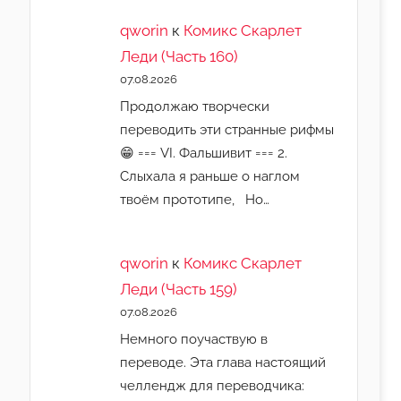
qworin
к
Комикс Скарлет
Леди (Часть 160)
07.08.2026
Продолжаю творчески
переводить эти странные рифмы
😁 === VI. Фальшивит === 2.
Слыхала я раньше о наглом
твоём прототипе, Но…
qworin
к
Комикс Скарлет
Леди (Часть 159)
07.08.2026
Немного поучаствую в
переводе. Эта глава настоящий
челлендж для переводчика: