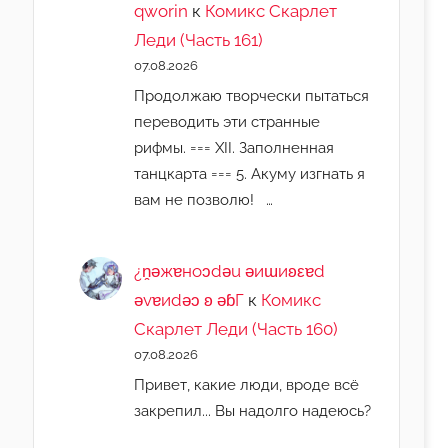
qworin
к
Комикс Скарлет
Леди (Часть 161)
07.08.2026
Продолжаю творчески пытаться
переводить эти странные
рифмы. === XII. Заполненная
танцкарта === 5. Акуму изгнать я
вам не позволю! …
¿n̯ǝжɐноɔdǝu ǝиɯиʚεɐd
ǝvɐиdǝɔ ʚ ǝɓГ
к
Комикс
Скарлет Леди (Часть 160)
07.08.2026
Привет, какие люди, вроде всё
закрепил... Вы надолго надеюсь?