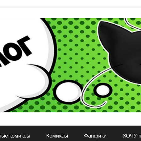
ные комиксы
Комиксы
Фанфики
ХОЧУ п