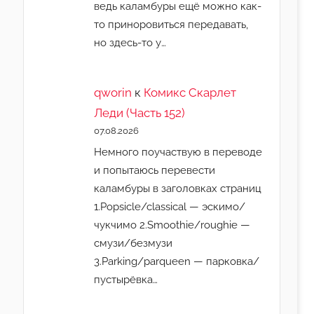
ведь каламбуры ещё можно как-
то приноровиться передавать,
но здесь-то у…
qworin
к
Комикс Скарлет
Леди (Часть 152)
07.08.2026
Немного поучаствую в переводе
и попытаюсь перевести
каламбуры в заголовках страниц
1.Popsicle/classical — эскимо/
чукчимо 2.Smoothie/roughie —
смузи/безмузи
3.Parking/parqueen — парковка/
пустырёвка…