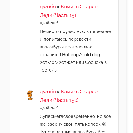
qworin
к
Комикс Скарлет
Леди (Часть 151)
07.08.2026
Немного поучаствую в переводе
и попытаюсь перевести
каламбуры в заголовках
страниц. 1.Hot dog/Cold dog —
Хот-дог/Хот-кэт или Cocucka в
тесте/в…
qworin
к
Комикс Скарлет
Леди (Часть 150)
07.08.2026
Супермегасвоевременно, но всё
же вверну свои пять копеек 😁
Тут очевидные каламбуры без