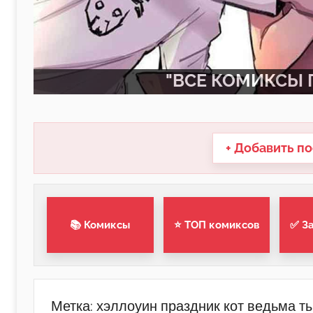
"ВСЕ КОМИКСЫ П
+ Добавить по
📚 Комиксы
⭐ ТОП комиксов
✅ З
Метка:
хэллоуин праздник кот ведьма т