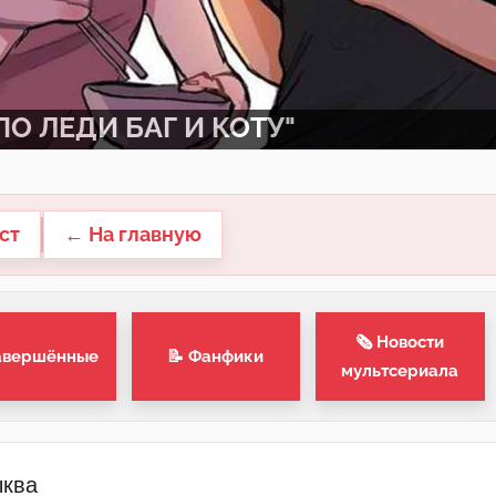
О ЛЕДИ БАГ И КОТУ"
ст
← На главную
🗞 Новости
авершённые
📝 Фанфики
мультсериала
ыква