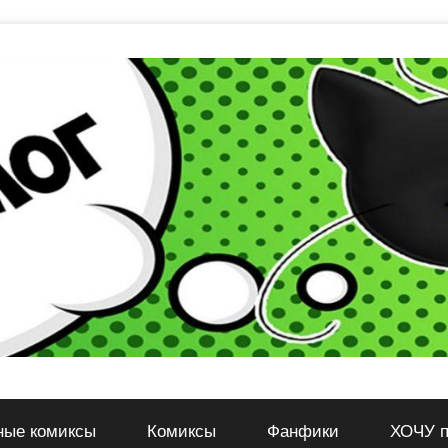
ные комиксы
Комиксы
Фанфики
ХОЧУ п