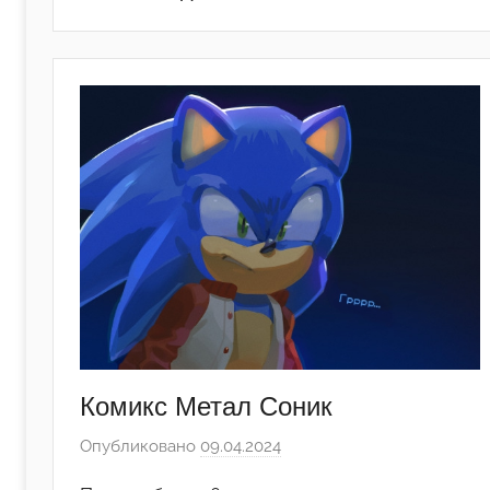
Комикс Метал Соник
Опубликовано
09.04.2024
а
в