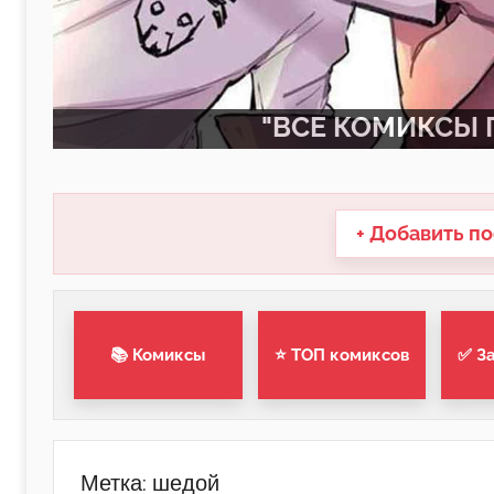
"ВСЕ КОМИКСЫ П
+ Добавить по
📚 Комиксы
⭐ ТОП комиксов
✅ З
Метка:
шедой