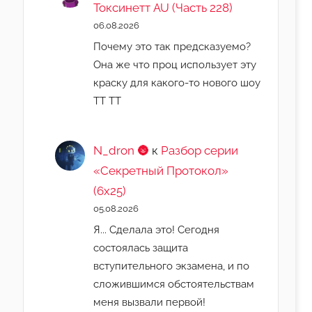
Токсинетт AU (Часть 228)
06.08.2026
Почему это так предсказуемо?
Она же что проц использует эту
краску для какого-то нового шоу
ТТ ТТ
N_dron 🌚
к
Разбор серии
«Секретный Протокол»
(6х25)
05.08.2026
Я... Сделала это! Сегодня
состоялась защита
вступительного экзамена, и по
сложившимся обстоятельствам
меня вызвали первой!