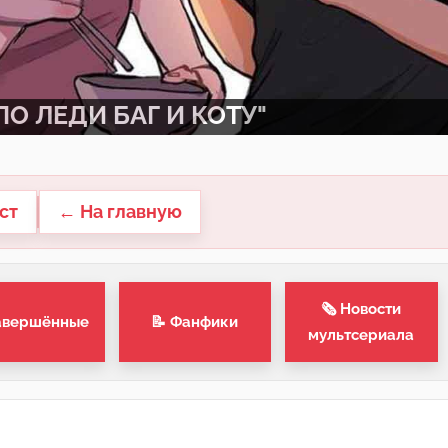
О ЛЕДИ БАГ И КОТУ"
ст
← На главную
🗞 Новости
авершённые
📝 Фанфики
мультсериала