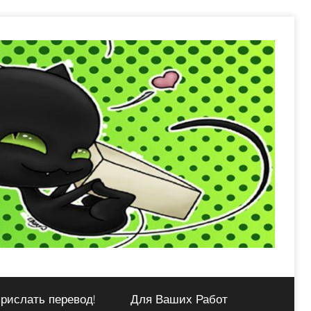
рислать перевод!
Для Ваших Работ