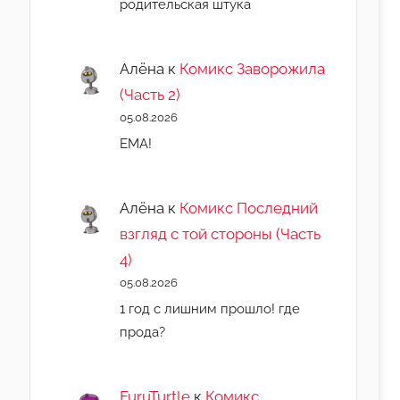
родительская штука
Алёна
к
Комикс Заворожила
(Часть 2)
05.08.2026
ЕМА!
Алёна
к
Комикс Последний
взгляд с той стороны (Часть
4)
05.08.2026
1 год с лишним прошло! где
прода?
FuruTurtle
к
Комикс