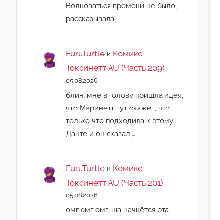
Волноваться времени не было,
рассказывала…
FuruTurtle
к
Комикс
Токсинетт AU (Часть 209)
05.08.2026
блин, мне в голову пришла идея,
что Маринетт тут скажет, что
только что подходила к этому
Данте и он сказал,…
FuruTurtle
к
Комикс
Токсинетт AU (Часть 201)
05.08.2026
омг омг омг, ща начнëтся эта