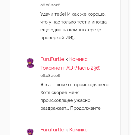
06.08.2026
Удачи тебе! И как же хорошо,
что у нас только тест и иногда
еще один на компьютере (с
проверкой ИИ),…
FuruTurtle
к
Комикс
Токсинетт AU (Часть 236)
06.08.2026
Я в а.... шоке от происходящего.
Хотя скорее меня
происходящее ужасно
раздражает... Продолжайте
FuruTurtle
к
Комикс