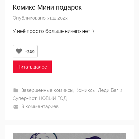
м
Комикс Мини подарок
и
Опубликовано
31.12.2023
а
н
в
)
У неё просто больше ничего нет :)
т
о
р
+329
о
м
Читать далее
Л
а
Завершенные комиксы
,
Комиксы
,
Леди Баг и
н
Супер-Кот
,
НОВЫЙ ГОД
а
8 комментариев
(
р
е
д