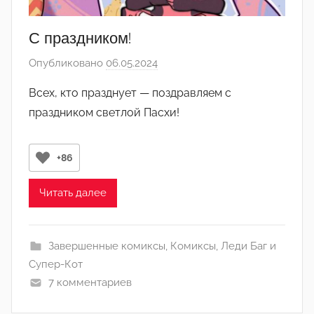
С праздником!
Опубликовано
06.05.2024
а
в
Всех, кто празднует — поздравляем с
т
праздником светлой Пасхи!
о
р
о
+86
м
Л
Читать далее
а
н
а
Завершенные комиксы
,
Комиксы
,
Леди Баг и
(
Супер-Кот
р
7 комментариев
е