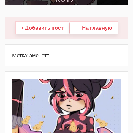
другие.
+ Добавить пост
← На главную
Метка:
эмонетт