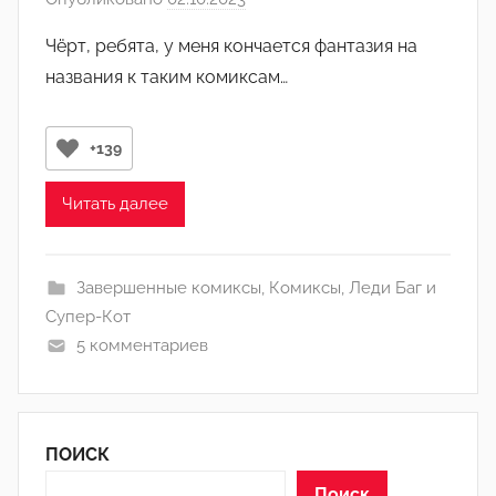
н
в
)
Чёрт, ребята, у меня кончается фантазия на
т
названия к таким комиксам…
о
р
о
+139
м
Л
Читать далее
а
н
а
Завершенные комиксы
,
Комиксы
,
Леди Баг и
(
Супер-Кот
р
5 комментариев
е
д
а
ПОИСК
к
т
Поиск