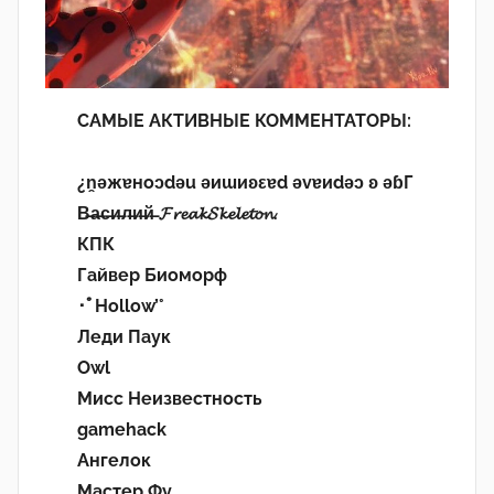
САМЫЕ АКТИВНЫЕ КОММЕНТАТОРЫ:
¿n̯ǝжɐноɔdǝu ǝиɯиʚεɐd ǝvɐиdǝɔ ʚ ǝɓГ
В̶а̶с̶и̶л̶и̶й̶ 𝓕𝓻𝓮𝓪𝓴𝓢𝓴𝓮𝓵𝓮𝓽𝓸𝓷.
КПК
Гайвер Биоморф
･ﾟHollow’°
Леди Паук
Owl
Мисс Неизвестность
gamehack
Ангелок
Мастер Фу