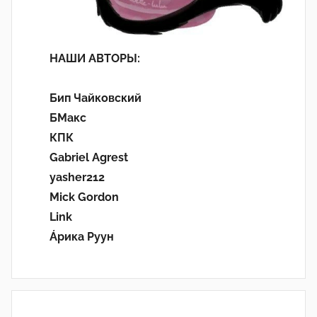
НАШИ АВТОРЫ:
Бип Чайковский
БМакс
КПК
Gabriel Agrest
yasher212
Mick Gordon
Link
Áрика Руун