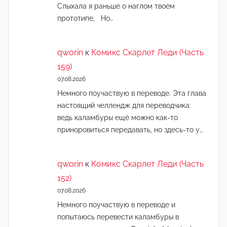
Слыхала я раньше о наглом твоём
прототипе, Но…
qworin
к
Комикс Скарлет Леди (Часть
159)
07.08.2026
Немного поучаствую в переводе. Эта глава
настоящий челлендж для переводчика:
ведь каламбуры ещё можно как-то
приноровиться передавать, но здесь-то у…
qworin
к
Комикс Скарлет Леди (Часть
152)
07.08.2026
Немного поучаствую в переводе и
попытаюсь перевести каламбуры в