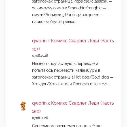
заголовках страниц 1.Popsicle/classical —
эскимо/чукчимо 2.Smoothie/roughie —
смузи/безмузи 3.Parking/parqueen —
парковка/пустырёвка…
qworin
к
Комикс Скарлет Леди (Часть
151)
07.08.2026
Немного поучаствую в переводе и
попытаюсь перевести каламбуры в
заголовках страниц. 1.Hot dog/Cold dog —
Хот-дог/Хот-кэт или Cocucka в тесте/в…
qworin
к
Комикс Скарлет Леди (Часть
150)
07.08.2026
Супермегасвоевременно, но всё же