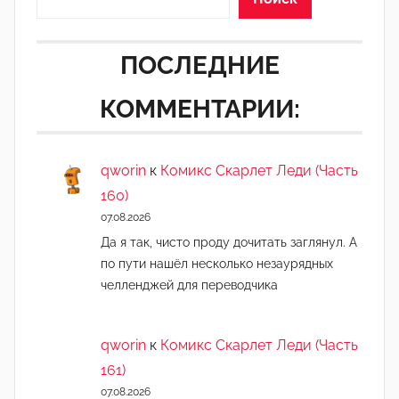
о
р
ПОСЛЕДНИЕ
-
а
КОММЕНТАРИИ:
д
м
и
qworin
к
Комикс Скарлет Леди (Часть
н
160)
)
07.08.2026
Да я так, чисто проду дочитать заглянул. А
по пути нашёл несколько незаурядных
челленджей для переводчика
qworin
к
Комикс Скарлет Леди (Часть
161)
07.08.2026