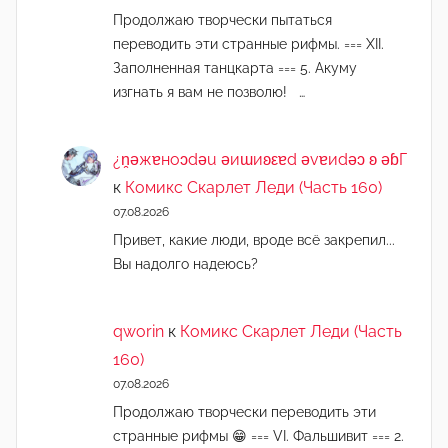
Продолжаю творчески пытаться
переводить эти странные рифмы. === XII.
Заполненная танцкарта === 5. Акуму
изгнать я вам не позволю! …
¿n̯ǝжɐноɔdǝu ǝиɯиʚεɐd ǝvɐиdǝɔ ʚ ǝɓГ
к
Комикс Скарлет Леди (Часть 160)
07.08.2026
Привет, какие люди, вроде всё закрепил...
Вы надолго надеюсь?
qworin
к
Комикс Скарлет Леди (Часть
160)
07.08.2026
Продолжаю творчески переводить эти
странные рифмы 😁 === VI. Фальшивит === 2.