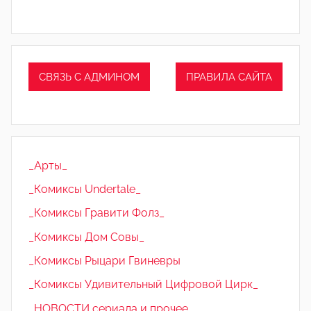
СВЯЗЬ С АДМИНОМ
ПРАВИЛА САЙТА
_Арты_
_Комиксы Undertale_
_Комиксы Гравити Фолз_
_Комиксы Дом Совы_
_Комиксы Рыцари Гвиневры
_Комиксы Удивительный Цифровой Цирк_
_НОВОСТИ сериала и прочее_